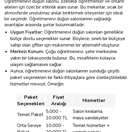
Öğretmenevi düğün salonu, özellikle öğretmenler ve onların
aileleri için özel bir etkinlik alanı sunar. Bu mekanlar, sıcak bir
atmosferde unutulmaz anılar biriktirmek isteyenler için ideal
bir seçimdir. Öğretmenevi düğün salonlarının sağladığı
avantajlar arasında şunlar bulunmaktadır:
Uygun Fiyatlar:
Öğretmenevi düğün salonları genellikle
bütçe dostu seçenekler sunar. Böylece, sınırlı bir bütçeye
sahip olan çiftler için mükemmel bir alternatif oluşturur.
Merkezi Konum:
Çoğu öğretmenevi, şehir merkezine
yakın bir lokasyonda bulunur. Bu, misafirlerin kolayca
ulaşım sağlamasını sağlar.
Ayrıca, öğretmenevi düğün salonlarının sunduğu çeşitli
paket seçenekleri ile farklı ihtiyaçlara göre özelleştirilebilir
hizmetler mevcut. Örneğin:
Paket
Fiyat
Hizmetler
Seçenekleri
Aralığı
5.000 -
Salon kiralama,
Temel Paket
10.000 TL
masa sandalyeler
Orta Seviye
10.000 -
Temel hizmetler +
Paket
20.000 TL
yemek servisi