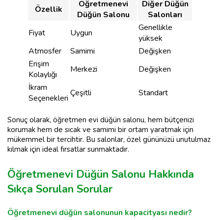
Öğretmenevi
Diğer Düğün
Özellik
Düğün Salonu
Salonları
Genellikle
Fiyat
Uygun
yüksek
Atmosfer
Samimi
Değişken
Erişim
Merkezi
Değişken
Kolaylığı
İkram
Çeşitli
Standart
Seçenekleri
Sonuç olarak, öğretmen evi düğün salonu, hem bütçenizi
korumak hem de sıcak ve samimi bir ortam yaratmak için
mükemmel bir tercihtir. Bu salonlar, özel gününüzü unutulmaz
kılmak için ideal fırsatlar sunmaktadır.
Öğretmenevi Düğün Salonu Hakkında
Sıkça Sorulan Sorular
Öğretmenevi düğün salonunun kapacityası nedir?