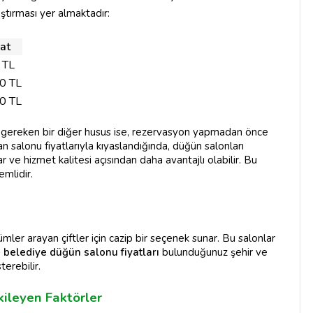
aştırması yer almaktadır:
at
 TL
0 TL
0 TL
i gereken bir diğer husus ise, rezervasyon yapmadan önce
şan salonu fiyatlarıyla kıyaslandığında, düğün salonları
r ve hizmet kalitesi açısından daha avantajlı olabilir. Bu
mlidir.
ler arayan çiftler için cazip bir seçenek sunar. Bu salonlar
,
belediye düğün salonu fiyatları
bulunduğunuz şehir ve
terebilir.
kileyen Faktörler