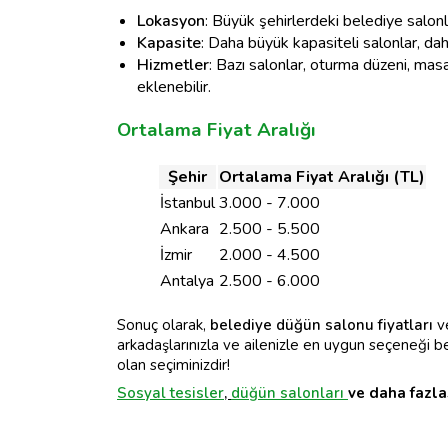
Lokasyon
: Büyük şehirlerdeki belediye salonla
Kapasite
: Daha büyük kapasiteli salonlar, daha 
Hizmetler
: Bazı salonlar, oturma düzeni, mas
eklenebilir.
Ortalama Fiyat Aralığı
Şehir
Ortalama Fiyat Aralığı (TL)
İstanbul
3.000 - 7.000
Ankara
2.500 - 5.500
İzmir
2.000 - 4.500
Antalya
2.500 - 6.000
Sonuç olarak,
belediye düğün salonu fiyatları
ve
arkadaşlarınızla ve ailenizle en uygun seçeneği b
olan seçiminizdir!
Sosyal tesisler
,
düğün salonları
ve daha fazla