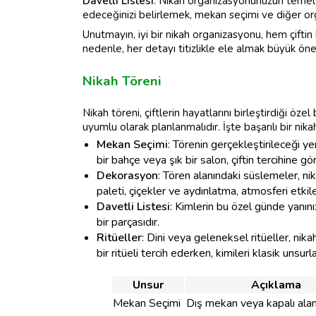
Davetli Listesi
: Nikah organizasyonunuzun temel u
edeceğinizi belirlemek, mekan seçimi ve diğer org
Unutmayın, iyi bir nikah organizasyonu, hem çiftin
nedenle, her detayı titizlikle ele almak büyük öne
Nikah Töreni
Nikah töreni, çiftlerin hayatlarını birleştirdiği özel
uyumlu olarak planlanmalıdır. İşte başarılı bir nik
Mekan Seçimi
: Törenin gerçekleştirileceği y
bir bahçe veya şık bir salon, çiftin tercihine gö
Dekorasyon
: Tören alanındaki süslemeler, ni
paleti, çiçekler ve aydınlatma, atmosferi etkile
Davetli Listesi
: Kimlerin bu özel günde yanın
bir parçasıdır.
Ritüeller
: Dini veya geleneksel ritüeller, nikah
bir ritüeli tercih ederken, kimileri klasik unsu
Unsur
Açıklama
Mekan Seçimi
Dış mekan veya kapalı alan 