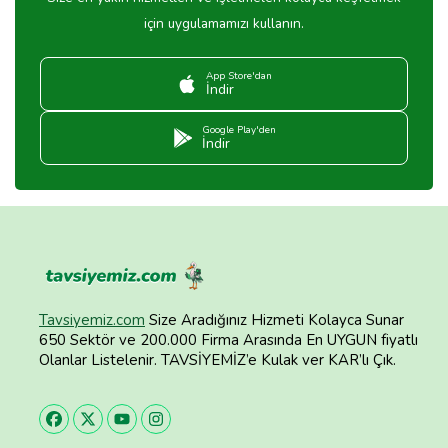
için uygulamamızı kullanın.
App Store'dan
İndir
Google Play'den
İndir
Tavsiyemiz.com
Size Aradığınız Hizmeti Kolayca Sunar
650 Sektör ve 200.000 Firma Arasında En UYGUN fiyatlı
Olanlar Listelenir. TAVSİYEMİZ’e Kulak ver KAR’lı Çık.