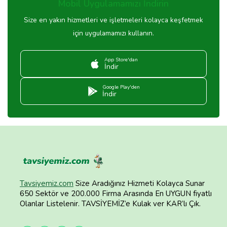
Mobil Uygulamamızı İndirin
Size en yakın hizmetleri ve işletmeleri kolayca keşfetmek
için uygulamamızı kullanın.
App Store'dan
İndir
Google Play'den
İndir
Tavsiyemiz.com
Size Aradığınız Hizmeti Kolayca Sunar
650 Sektör ve 200.000 Firma Arasında En UYGUN fiyatlı
Olanlar Listelenir. TAVSİYEMİZ’e Kulak ver KAR’lı Çık.