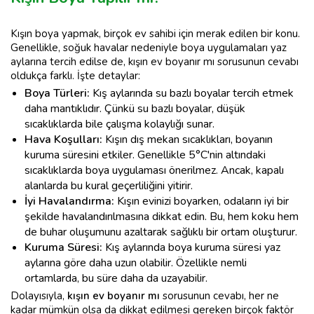
Kışın boya yapmak, birçok ev sahibi için merak edilen bir konu.
Genellikle, soğuk havalar nedeniyle boya uygulamaları yaz
aylarına tercih edilse de, kışın ev boyanır mı sorusunun cevabı
oldukça farklı. İşte detaylar:
Boya Türleri:
Kış aylarında su bazlı boyalar tercih etmek
daha mantıklıdır. Çünkü su bazlı boyalar, düşük
sıcaklıklarda bile çalışma kolaylığı sunar.
Hava Koşulları:
Kışın dış mekan sıcaklıkları, boyanın
kuruma süresini etkiler. Genellikle 5°C'nin altındaki
sıcaklıklarda boya uygulaması önerilmez. Ancak, kapalı
alanlarda bu kural geçerliliğini yitirir.
İyi Havalandırma:
Kışın evinizi boyarken, odaların iyi bir
şekilde havalandırılmasına dikkat edin. Bu, hem koku hem
de buhar oluşumunu azaltarak sağlıklı bir ortam oluşturur.
Kuruma Süresi:
Kış aylarında boya kuruma süresi yaz
aylarına göre daha uzun olabilir. Özellikle nemli
ortamlarda, bu süre daha da uzayabilir.
Dolayısıyla,
kışın ev boyanır mı
sorusunun cevabı, her ne
kadar mümkün olsa da dikkat edilmesi gereken birçok faktör