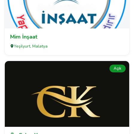
Mim İnşaat
Yeşilyurt, Malatya
Açık