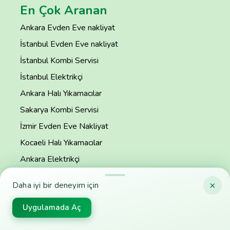
En Çok Aranan
Ankara Evden Eve nakliyat
İstanbul Evden Eve nakliyat
İstanbul Kombi Servisi
İstanbul Elektrikçi
Ankara Halı Yıkamacılar
Sakarya Kombi Servisi
İzmir Evden Eve Nakliyat
Kocaeli Halı Yıkamacılar
Ankara Elektrikçi
Popüler Aramalar
×
Daha iyi bir deneyim için
Popüler Aramalar Alfabetik
Kurumsal
Uygulamada Aç
Anasayfa