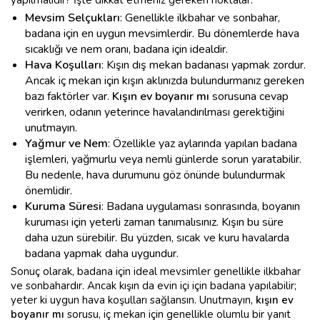
yapılmalıdır? İşte dikkat etmeniz gereken noktalar:
Mevsim Selçukları
: Genellikle ilkbahar ve sonbahar,
badana için en uygun mevsimlerdir. Bu dönemlerde hava
sıcaklığı ve nem oranı, badana için idealdir.
Hava Koşulları
: Kışın dış mekan badanası yapmak zordur.
Ancak iç mekan için kışın aklınızda bulundurmanız gereken
bazı faktörler var.
Kışın ev boyanır mı
sorusuna cevap
verirken, odanın yeterince havalandırılması gerektiğini
unutmayın.
Yağmur ve Nem
: Özellikle yaz aylarında yapılan badana
işlemleri, yağmurlu veya nemli günlerde sorun yaratabilir.
Bu nedenle, hava durumunu göz önünde bulundurmak
önemlidir.
Kuruma Süresi
: Badana uygulaması sonrasında, boyanın
kuruması için yeterli zaman tanımalısınız. Kışın bu süre
daha uzun sürebilir. Bu yüzden, sıcak ve kuru havalarda
badana yapmak daha uygundur.
Sonuç olarak, badana için ideal mevsimler genellikle ilkbahar
ve sonbahardır. Ancak kışın da evin içi için badana yapılabilir;
yeter ki uygun hava koşulları sağlansın. Unutmayın,
kışın ev
boyanır mı
sorusu, iç mekan için genellikle olumlu bir yanıt