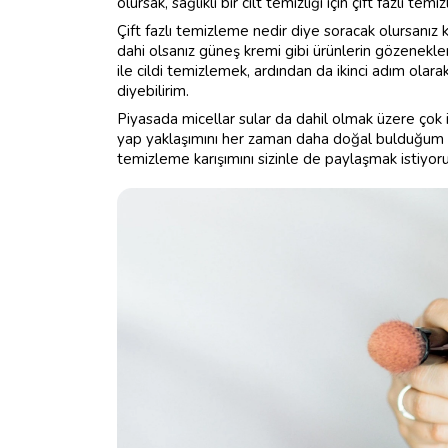
olursak, sağlıklı bir cilt temizliği için çift fazlı t
Çift fazlı temizleme nedir diye soracak olursanı
dahi olsanız güneş kremi gibi ürünlerin gözenekleri
ile cildi temizlemek, ardından da ikinci adım olara
diyebilirim.
Piyasada micellar sular da dahil olmak üzere ço
yap yaklaşımını her zaman daha doğal bulduğum 
temizleme karışımını sizinle de paylaşmak istiyor