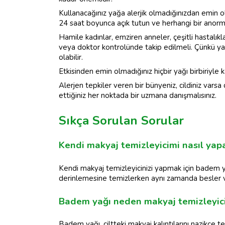
Kullanacağınız yağa alerjik olmadığınızdan emin ol
24 saat boyunca açık tutun ve herhangi bir anorma
Hamile kadınlar, emziren anneler, çeşitli hastalıkl
veya doktor kontrolünde takip edilmeli. Çünkü yağ
olabilir.
Etkisinden emin olmadığınız hiçbir yağı birbiriyle
Alerjen tepkiler veren bir bünyeniz, cildiniz var
ettiğiniz her noktada bir uzmana danışmalısınız.
Sıkça Sorulan Sorular
Kendi makyaj temizleyicimi nasıl yapa
Kendi makyaj temizleyicinizi yapmak için badem yağı
derinlemesine temizlerken aynı zamanda besler 
Badem yağı neden makyaj temizleyicis
Badem yağı, ciltteki makyaj kalıntılarını nazikçe t