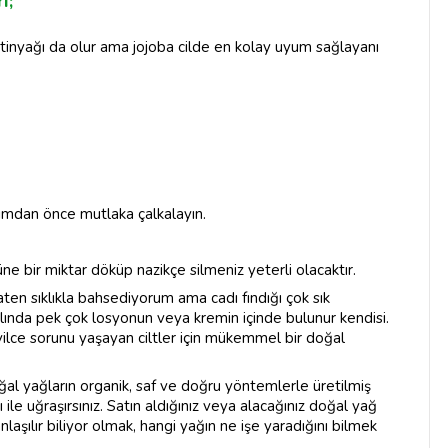
i;
inyağı da olur ama jojoba cilde en kolay uyum sağlayanı
nımdan önce mutlaka çalkalayın.
e bir miktar döküp nazikçe silmeniz yeterli olacaktır.
en sıklıkla bahsediyorum ama cadı fındığı çok sık
aslında pek çok losyonun veya kremin içinde bulunur kendisi.
vilce sorunu yaşayan ciltler için mükemmel bir doğal
 doğal yağların organik, saf ve doğru yöntemlerle üretilmiş
ile uğraşırsınız. Satın aldığınız veya alacağınız doğal yağ
laşılır biliyor olmak, hangi yağın ne işe yaradığını bilmek