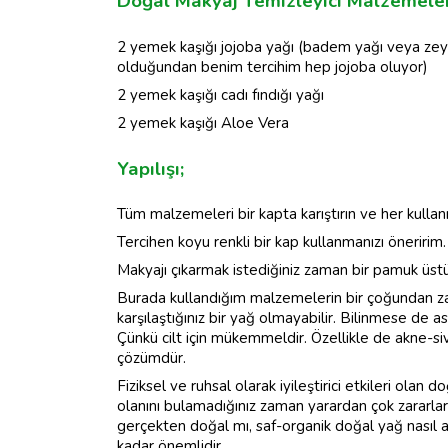
Doğal Makyaj Temizleyici Malzemeler
2 yemek kaşığı jojoba yağı (badem yağı veya zeyt
olduğundan benim tercihim hep jojoba oluyor)
2 yemek kaşığı cadı fındığı yağı
2 yemek kaşığı Aloe Vera
Yapılışı;
Tüm malzemeleri bir kapta karıştırın ve her kulla
Tercihen koyu renkli bir kap kullanmanızı öneririm.
Makyajı çıkarmak istediğiniz zaman bir pamuk üstün
Burada kullandığım malzemelerin bir çoğundan zat
karşılaştığınız bir yağ olmayabilir. Bilinmese de 
Çünkü cilt için mükemmeldir. Özellikle de akne-si
çözümdür.
Fiziksel ve ruhsal olarak iyileştirici etkileri olan
olanını bulamadığınız zaman yarardan çok zararları 
gerçekten doğal mı, saf-organik doğal yağ nasıl an
kadar önemlidir.