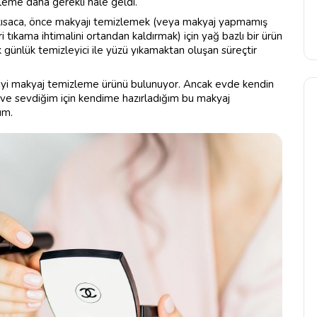
emizleme daha gerekli hale geldi.
z kısaca, önce makyajı temizlemek (veya makyaj yapmamış
 tıkama ihtimalini ortandan kaldırmak) için yağ bazlı bir ürün
k günlük temizleyici ile yüzü yıkamaktan oluşan süreçtir
k iyi makyaj temizleme ürünü bulunuyor. Ancak evde kendin
ve sevdiğim için kendime hazırladığım bu makyaj
um.