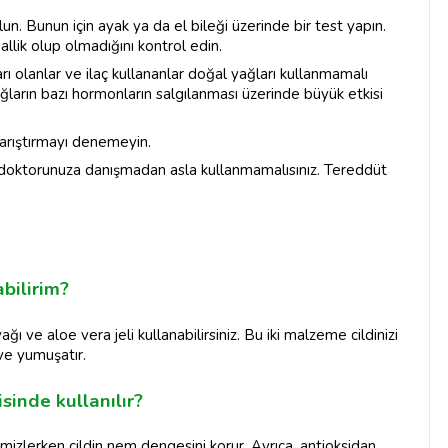
un. Bunun için ayak ya da el bileği üzerinde bir test yapın.
llik olup olmadığını kontrol edin.
arı olanlar ve ilaç kullananlar doğal yağları kullanmamalı
ların bazı hormonların salgılanması üzerinde büyük etkisi
 karıştırmayı denemeyin.
sa doktorunuza danışmadan asla kullanmamalısınız. Tereddüt
bilirim?
 ve aloe vera jeli kullanabilirsiniz. Bu iki malzeme cildinizi
ve yumuşatır.
inde kullanılır?
emizlerken cildin nem dengesini korur. Ayrıca, antioksidan