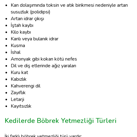
Kan dolaşımında toksin ve atık birikmesi nedeniyle artan
susuzluk (polidipsi)
Artan idrar çıkışı
İştah kaybı
Kilo kaybı
Kanlı veya bulanık idrar
Kusma
İshal
Amonyak gibi kokan kötü nefes
Dil ve diş etlerinde ağız yaraları
Kuru kat
Kabızlık
Kahverengi dil
Zayıflık
Letarji
Kayıtsızlık
Kedilerde Böbrek Yetmezliği Türleri
İki farklı böbrek yetmezliği türü vardır: