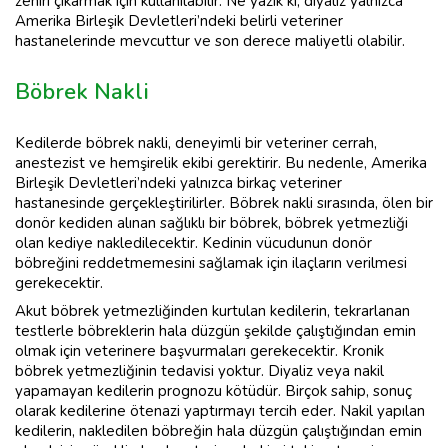
zehiri çıkarmak için kullanılabilir. Ne yazık ki, diyaliz yalnızca
Amerika Birleşik Devletleri’ndeki belirli veteriner
hastanelerinde mevcuttur ve son derece maliyetli olabilir.
Böbrek Nakli
Kedilerde böbrek nakli, deneyimli bir veteriner cerrah,
anestezist ve hemşirelik ekibi gerektirir. Bu nedenle, Amerika
Birleşik Devletleri’ndeki yalnızca birkaç veteriner
hastanesinde gerçekleştirilirler. Böbrek nakli sırasında, ölen bir
donör kediden alınan sağlıklı bir böbrek, böbrek yetmezliği
olan kediye nakledilecektir. Kedinin vücudunun donör
böbreğini reddetmemesini sağlamak için ilaçların verilmesi
gerekecektir.
Akut böbrek yetmezliğinden kurtulan kedilerin, tekrarlanan
testlerle böbreklerin hala düzgün şekilde çalıştığından emin
olmak için veterinere başvurmaları gerekecektir. Kronik
böbrek yetmezliğinin tedavisi yoktur. Diyaliz veya nakil
yapamayan kedilerin prognozu kötüdür. Birçok sahip, sonuç
olarak kedilerine ötenazi yaptırmayı tercih eder. Nakil yapılan
kedilerin, nakledilen böbreğin hala düzgün çalıştığından emin