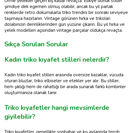
Örme yelekler geçen kış kadar revaçta. Eskiye dönük stiller
şimdiye dek egemen olmuş olabilir, ancak bu yıl parlak
renklerde retro dokumalarla triko trendini bir sonraki seviyeye
taşımaya hazırlanın. Vintage görünen hırka ve trikoları
dolabınızın derinliklerinden gün yüzüne çıkarın. Bu yıl hırka ve
yelek modelleri açısından vintage parçalar oldukça revaçta.
Sıkça Sorulan Sorular
Kadın triko kıyafet stilleri nelerdir?
Kadın triko kıyafet stilleri arasında oversize kazaklar, vücuda
oturan bluzlar, triko elbiseler ve etekler yer alır. Bu stiller,
hem şıklığı hem de rahatlığı bir arada sunarak farklı kombinler
oluşturmanıza olanak tanır.
Triko kıyafetler hangi mevsimlerde
giyilebilir?
Triko kıyafetler, genellikle sonbahar ve kış aylarında tercih