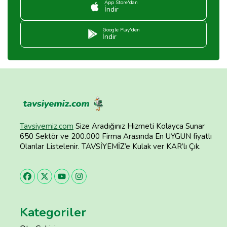
App Store'dan
İndir
Google Play'den
İndir
Tavsiyemiz.com
Size Aradığınız Hizmeti Kolayca Sunar
650 Sektör ve 200.000 Firma Arasında En UYGUN fiyatlı
Olanlar Listelenir. TAVSİYEMİZ’e Kulak ver KAR’lı Çık.
Kategoriler