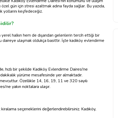
. Özellikle Kadıköy Evlendirme Dairesi'nin konumunu ve ulaşım
 özel gün için stresi azaltmak adına fayda sağlar. Bu yazıda,
 yollarını keşfedeceğiz.
dilir?
yerel halkın hem de dışarıdan gelenlerin tercih ettiği bir
bu daireye ulaşmak oldukça basittir. İşte kadıköy evlendirme
, hızlı bir şekilde Kadıköy Evlendirme Dairesi'ne
0 dakikalık yürüme mesafesinde yer almaktadır.
mevcuttur. Özellikle 14, 16, 19, 11 ve 320 sayılı
i'ne yakın noktalara ulaşır.
 kiralama seçeneklerini değerlendirebilirsiniz. Kadıköy,