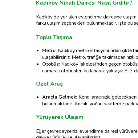
Kadıköy Nikah Dairesi Nasıl Gidilir?
Kadıköy'de yer alan evlendirme dairesine ulaşım 
farklı ulaşım seçenekleri bulunmaktadır. İşte bu s
Toplu Taşıma
Metro:
Kadıköy metro istasyonundan çıktıktan
ulaşabilirsiniz. Metro, trafiğe takılmadan hızlı 
Otobüs:
Kadıköy İskelesi’nden geçen otobüsl
numaralı otobüsleri kullanarak yaklaşık 5-7 dak
Özel Araç
Araçla Gelmek:
Kendi aracınızla gelecekseniz
bulunmaktadır. Ancak, yoğun saatlerde park ye
Yürüyerek Ulaşım
Eğer çevredeyseniz, evlendirme dairesi yürüyer
dakika yürüyüş ile ulaşabilirsiniz.