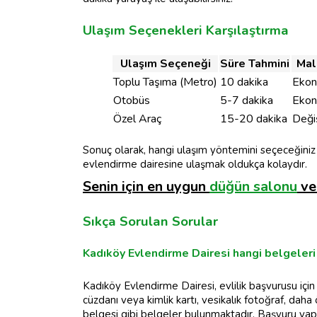
Ulaşım Seçenekleri Karşılaştırma
Ulaşım Seçeneği
Süre Tahmini
Mal
Toplu Taşıma (Metro)
10 dakika
Ekon
Otobüs
5-7 dakika
Ekon
Özel Araç
15-20 dakika
Deği
Sonuç olarak, hangi ulaşım yöntemini seçeceğiniz
evlendirme dairesine ulaşmak oldukça kolaydır.
Senin için en uygun
düğün salonu
v
Sıkça Sorulan Sorular
Kadıköy Evlendirme Dairesi hangi belgeleri
Kadıköy Evlendirme Dairesi, evlilik başvurusu içi
cüzdanı veya kimlik kartı, vesikalık fotoğraf, daha
belgesi gibi belgeler bulunmaktadır. Başvuru ya