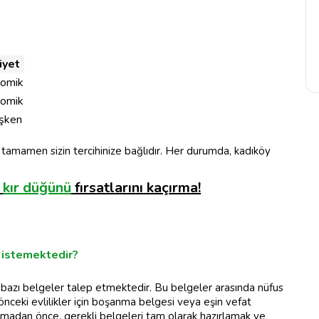
iyet
omik
omik
şken
 tamamen sizin tercihinize bağlıdır. Her durumda, kadıköy
e
kır düğünü
fırsatlarını kaçırma!
 istemektedir?
n bazı belgeler talep etmektedir. Bu belgeler arasında nüfus
 önceki evlilikler için boşanma belgesi veya eşin vefat
pmadan önce, gerekli belgeleri tam olarak hazırlamak ve