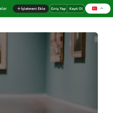
alar
İşletmeni Ekle
Giriş Yap
Kayıt Ol