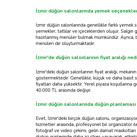
İzmir düğün salonlarında yemek seçenekler
İzmir düğün salonlarında genellikle farklı yemek 
yemekler, tatlılar ve içeceklerden oluşur. Salgın g
hazırlanmış menüler bulmak mümkündür. Ayrıca, baz
menüleri de oluşturmaktadır.
İzmir'de düğün salonlarının fiyat aralığı ned
İzmir'deki düğün salonlarının fiyat aralığı, mekan
göstermektedir. Genellikle, küçük ve daha basit sa
fiyatları daha yüksektir. Yerel piyasa koşullarına 
40.000 TL arasında değişir.
İzmir düğün salonlarında düğün planlaması 
Evet, İzmir'deki birçok düğün salonu, organizasy
hizmetler arasında, profesyonel bir organizatör il
fotoğraf ve video çekimi, gelin damat maskotları 
düğün günlerinde daha az stres yaşayarak, etkinlikle