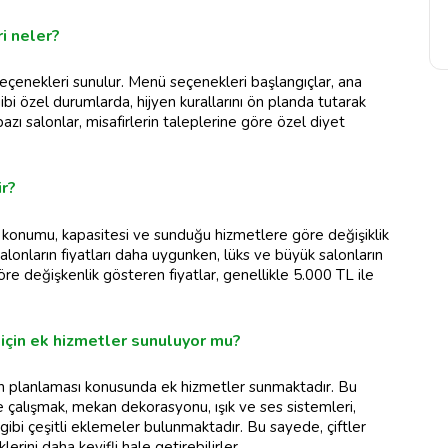
i neler?
seçenekleri sunulur. Menü seçenekleri başlangıçlar, ana
ibi özel durumlarda, hijyen kurallarını ön planda tutarak
ı salonlar, misafirlerin taleplerine göre özel diyet
ir?
ın konumu, kapasitesi ve sunduğu hizmetlere göre değişiklik
lonların fiyatları daha uygunken, lüks ve büyük salonların
göre değişkenlik gösteren fiyatlar, genellikle 5.000 TL ile
için ek hizmetler sunuluyor mu?
on planlaması konusunda ek hizmetler sunmaktadır. Bu
e çalışmak, mekan dekorasyonu, ışık ve ses sistemleri,
gibi çeşitli eklemeler bulunmaktadır. Bu sayede, çiftler
rini daha keyifli hale getirebilirler.