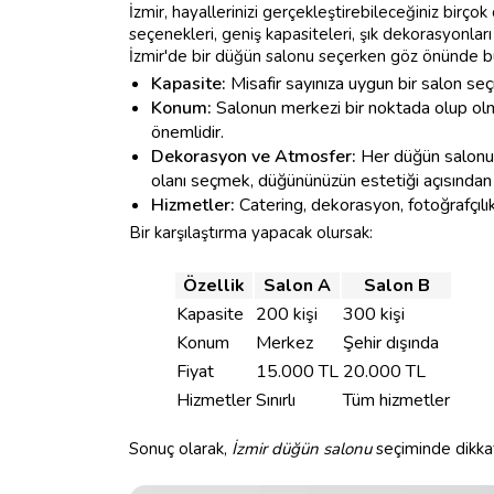
İzmir, hayallerinizi gerçekleştirebileceğiniz birço
seçenekleri, geniş kapasiteleri, şık dekorasyonları
İzmir'de bir düğün salonu seçerken göz önünde b
Kapasite:
Misafir sayınıza uygun bir salon se
Konum:
Salonun merkezi bir noktada olup olmad
önemlidir.
Dekorasyon ve Atmosfer:
Her düğün salonunu
olanı seçmek, düğününüzün estetiği açısından kr
Hizmetler:
Catering, dekorasyon, fotoğrafçılık
Bir karşılaştırma yapacak olursak:
Özellik
Salon A
Salon B
Kapasite
200 kişi
300 kişi
Konum
Merkez
Şehir dışında
Fiyat
15.000 TL
20.000 TL
Hizmetler
Sınırlı
Tüm hizmetler
Sonuç olarak,
İzmir düğün salonu
seçiminde dikkat