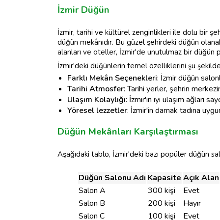
İzmir Düğün
İzmir, tarihi ve kültürel zenginlikleri ile dolu bir 
düğün mekânıdır. Bu güzel şehirdeki düğün olanaklar
alanları ve oteller, İzmir'de unutulmaz bir düğün 
İzmir'deki düğünlerin temel özelliklerini şu şekilde 
Farklı Mekân Seçenekleri
: İzmir düğün salon
Tarihi Atmosfer
: Tarihi yerler, şehrin merkez
Ulaşım Kolaylığı
: İzmir'in iyi ulaşım ağları s
Yöresel lezzetler
: İzmir'in damak tadına uygun
Düğün Mekânları Karşılaştırması
Aşağıdaki tablo, İzmir'deki bazı popüler düğün salo
Düğün Salonu Adı
Kapasite
Açık Alan
Salon A
300 kişi
Evet
Salon B
200 kişi
Hayır
Salon C
100 kişi
Evet