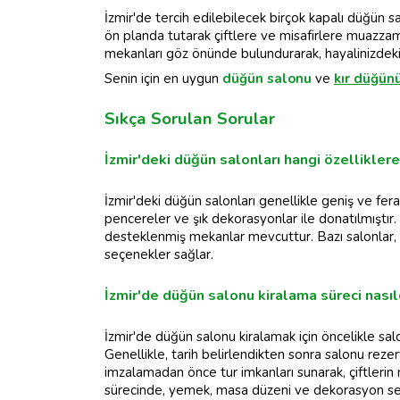
İzmir'de tercih edilebilecek birçok kapalı düğün 
ön planda tutarak çiftlere ve misafirlere muazzam
mekanları göz önünde bulundurarak, hayalinizdeki
Senin için en uygun
düğün salonu
ve
kır düğün
Sıkça Sorulan Sorular
İzmir'deki düğün salonları hangi özelliklere
İzmir'deki düğün salonları genellikle geniş ve fer
pencereler ve şık dekorasyonlar ile donatılmıştır. 
desteklenmiş mekanlar mevcuttur. Bazı salonlar, ka
seçenekler sağlar.
İzmir'de düğün salonu kiralama süreci nasıl
İzmir'de düğün salonu kiralamak için öncelikle sal
Genellikle, tarih belirlendikten sonra salonu re
imzalamadan önce tur imkanları sunarak, çiftlerin
sürecinde, yemek, masa düzeni ve dekorasyon seç