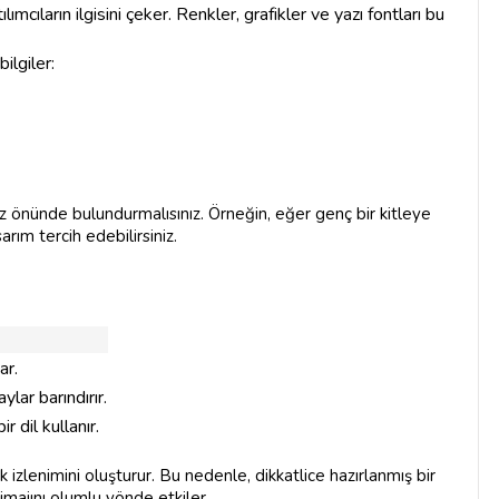
lımcıların ilgisini çeker. Renkler, grafikler ve yazı fontları bu
ilgiler:
göz önünde bulundurmalısınız. Örneğin, eğer genç bir kitleye
rım tercih edebilirsiniz.
ar.
ylar barındırır.
r dil kullanır.
ilk izlenimini oluşturur. Bu nedenle, dikkatlice hazırlanmış bir
imajını olumlu yönde etkiler.