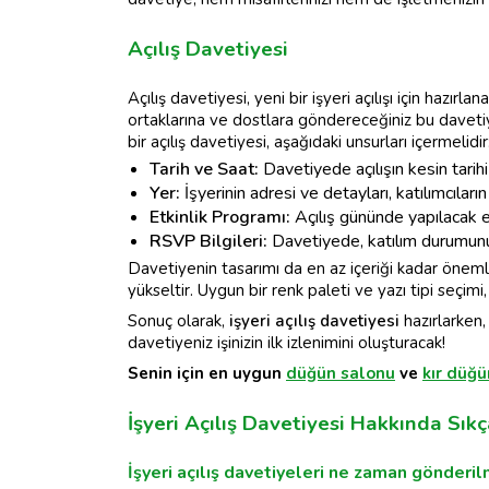
Açılış Davetiyesi
Açılış davetiyesi, yeni bir işyeri açılışı için hazırla
ortaklarına ve dostlara göndereceğiniz bu davetiye,
bir açılış davetiyesi, aşağıdaki unsurları içermelidir
Tarih ve Saat:
Davetiyede açılışın kesin tarihi 
Yer:
İşyerinin adresi ve detayları, katılımcılar
Etkinlik Programı:
Açılış gününde yapılacak etk
RSVP Bilgileri:
Davetiyede, katılım durumunu b
Davetiyenin tasarımı da en az içeriği kadar önemli
yükseltir. Uygun bir renk paleti ve yazı tipi seçimi
Sonuç olarak,
işyeri açılış davetiyesi
hazırlarken
davetiyeniz işinizin ilk izlenimini oluşturacak!
Senin için en uygun
düğün salonu
ve
kır düğ
İşyeri Açılış Davetiyesi Hakkında Sık
İşyeri açılış davetiyeleri ne zaman gönderil