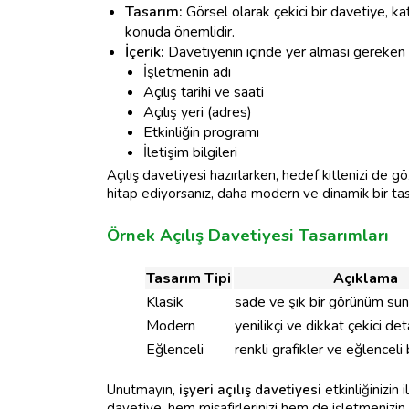
Tasarım:
Görsel olarak çekici bir davetiye, katı
konuda önemlidir.
İçerik:
Davetiyenin içinde yer alması gereken b
İşletmenin adı
Açılış tarihi ve saati
Açılış yeri (adres)
Etkinliğin programı
İletişim bilgileri
Açılış davetiyesi hazırlarken, hedef kitlenizi de 
hitap ediyorsanız, daha modern ve dinamik bir tasa
Örnek Açılış Davetiyesi Tasarımları
Tasarım Tipi
Açıklama
Klasik
sade ve şık bir görünüm sun
Modern
yenilikçi ve dikkat çekici deta
Eğlenceli
renkli grafikler ve eğlenceli bi
Unutmayın,
işyeri açılış davetiyesi
etkinliğinizin 
davetiye, hem misafirlerinizi hem de işletmenizin 