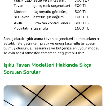
Klasik LED
Sade ve şık tasarım,
300 TL -
Tavan
geniş renk seçenekleri
600 TL
Modern
Üç boyutlu görünüm,
500 TL -
3D Tavan
estetik ışık dağılımı
1000 TL
Akıllı
Uzaktan kontrol, enerji
800 TL -
Aydınlatma
tasarrufu
1500 TL
Sonuç olarak,
ışıklı asma tavan
seçenekleri ile mekanlarınızı
estetik hale getirirken, pratik ve enerji tasarruflu bir çözüm
bulmuş olursunuz. Tasarımınız ve bütçenize en uygun model
ile evinizdeki atmosferi tamamen değiştirebilirsiniz.
Işıklı Tavan Modelleri Hakkında Sıkça
Sorulan Sorular