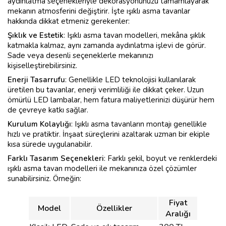
aydınlatma seçenekleriyle dekorasyonunuzu tamamlayarak
mekanın atmosferini değiştirir. İşte ışıklı asma tavanlar
hakkında dikkat etmeniz gerekenler:
Şıklık ve Estetik
: Işıklı asma tavan modelleri, mekâna şıklık
katmakla kalmaz, aynı zamanda aydınlatma işlevi de görür.
Sade veya desenli seçeneklerle mekanınızı
kişiselleştirebilirsiniz.
Enerji Tasarrufu
: Genellikle LED teknolojisi kullanılarak
üretilen bu tavanlar, enerji verimliliği ile dikkat çeker. Uzun
ömürlü LED lambalar, hem fatura maliyetlerinizi düşürür hem
de çevreye katkı sağlar.
Kurulum Kolaylığı
: Işıklı asma tavanların montajı genellikle
hızlı ve pratiktir. İnşaat süreçlerini azaltarak uzman bir ekiple
kısa sürede uygulanabilir.
Farklı Tasarım Seçenekleri
: Farklı şekil, boyut ve renklerdeki
ışıklı asma tavan modelleri ile mekanınıza özel çözümler
sunabilirsiniz. Örneğin:
Fiyat
Model
Özellikler
Aralığı