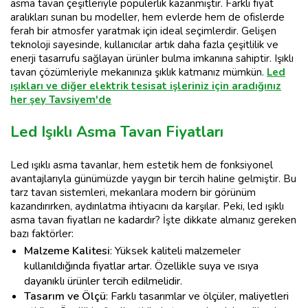
asma tavan çeşitleriyle popülerlik kazanmıştır. Farklı fiyat
aralıkları sunan bu modeller, hem evlerde hem de ofislerde
ferah bir atmosfer yaratmak için ideal seçimlerdir. Gelişen
teknoloji sayesinde, kullanıcılar artık daha fazla çeşitlilik ve
enerji tasarrufu sağlayan ürünler bulma imkanına sahiptir. Işıklı
tavan çözümleriyle mekanınıza şıklık katmanız mümkün.
Led
ışıkları ve diğer elektrik tesisat işleriniz için aradığınız
her şey Tavsiyem'de
Led Işıklı Asma Tavan Fiyatları
Led ışıklı asma tavanlar, hem estetik hem de fonksiyonel
avantajlarıyla günümüzde yaygın bir tercih haline gelmiştir. Bu
tarz tavan sistemleri, mekanlara modern bir görünüm
kazandırırken, aydınlatma ihtiyacını da karşılar. Peki, led ışıklı
asma tavan fiyatları ne kadardır? İşte dikkate almanız gereken
bazı faktörler:
Malzeme Kalitesi
: Yüksek kaliteli malzemeler
kullanıldığında fiyatlar artar. Özellikle suya ve ısıya
dayanıklı ürünler tercih edilmelidir.
Tasarım ve Ölçü
: Farklı tasarımlar ve ölçüler, maliyetleri