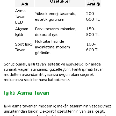
Özellikler
Adı
Aralığı
Asma
Yüksek enerji tasarrufu,
200-
Tavan
estetik görünüm
800 TL
LED
Alçıpan
Farklı tasarım imkanları,
150-
Işıklı
dekoratif ışık
900 TL
Noktalar halinde
Spot Işıklı
100-
aydınlatma, modern
Tavan
600 TL
görünüm
Sonuç olarak, ışıklı tavan, estetik ve işlevselliği bir arada
sunarak yaşam alanlarınızı güzelleştirir. Farklı ışımalı tavan
modelleri arasından ihtiyacınıza uygun olanı seçerek,
mekanınıza sıcak bir hava katabilirsiniz.
Işıklı Asma Tavan
Işıklı asma tavanlar, modern iç mekân tasarımının vazgeçilmez
unsurlarından biridir. Dekoratif özelliklerinin yanı sıra, çeşitli