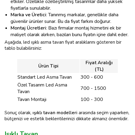
etkiler. Özellikle özelleştirilmiş tasarımlar daha yüksek
fiyatlarla sunulabilir.
Marka ve Üretici
: Tanınmış markalar, genellikle daha
güvenilir ürünler sunar. Bu da fiyat farkını doğurur.
Montaj Ücretleri
: Bazı firmalar montaj hizmetini ek bir
maliyet olarak alırken, bazıları bunu fiyatın içine dahil eder.
Aşağıda, led ışıklı asma tavan fiyat aralıklarını gösteren bir
tablo bulabilirsiniz:
Fiyat Aralığı
Ürün Tipi
(TL)
Standart Led Asma Tavan
300 - 600
Özel Tasarım Led Asma
700 - 1500
Tavan
Tavan Montajı
100 - 300
Sonuç olarak,
ışıklı tavan modelleri
arasında seçim yaparken,
bütçenizi ve estetik beklentilerinizi dikkate almanız önemlidir.
Işıklı Tavan