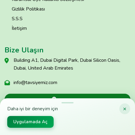
Gizlilik Politikası
S.S.S
İletişim
Bize Ulaşın
Building A1, Dubai Digital Park, Dubai Silicon Oasis,
Dubai, United Arab Emirates
info@tavsiyemiz.com
Sorun Bildir
×
Daha iyi bir deneyim için
Uygulamada Aç
© Copyright Tavsiyemiz 2025 - Tavsiyemiz'e Kulak Ver