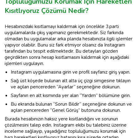
Topluluğumuzu Korumak İçin Hareketleri
Kısıtlıyoruz Çözümü Nedir?
Hesabınızdaki kısıtlamayı kaldırmak için öncelikle 3.parti
uygulamalarda çıkış yapmanız gerekmektedir. Siz farkında
olmadan bu uygulamalar arka planda hesabınızla ilgili işlemler
yapıyor olabilir. Bunu siz fark etmiyor olsanız da Instagram
tarafından bu tespit edilmektedir. Bu detayları gözden
geçirdikten sonra hesap kısıtlamasını kaldırmak için aşağıdaki
işlemleri uygulayın.
Instagram uygulamasına girin ve profil sayfanız giriş yapın.
Sağ üst köşede bulunan alt alta üç çizgi simgesine tıklayın
ve açılan pencereden “Ayarlar” seçeneğine dokunun.
Sayfanın en alt kısmında yer alan “Yardım” bölümüne girin.
Bu ekranda bulunan “Sorun Bildir” seçeneğine dokunun ve
açılan pencereden “Genel Görüş” butonuna dokunun.
Burada hesabınızın haksız yere kısıtlandığını ve sorunun
çözülmesini talep edin. Instagram ekibi bu talebiniz üzerine
inceleme sağlayıp, yaşadığınız topluluğumuzu korumak için
bazı hareketleri kısıtlıyoruz hatasını kısa sürede ortadan