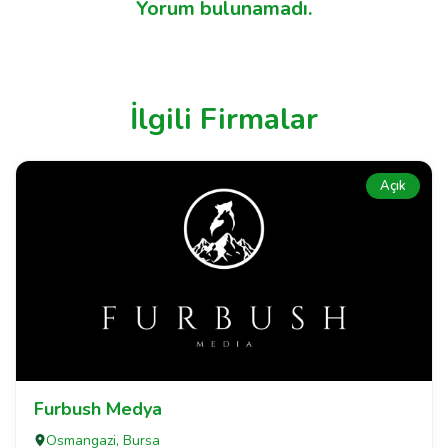
Yorum bulunamadı.
İlgili Firmalar
Açık
Furbush Medya
Osmangazi, Bursa