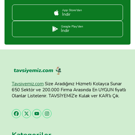
App Store'dan
İndir
Google Play'den
İndir
Tavsiyemiz.com
Size Aradığınız Hizmeti Kolayca Sunar
650 Sektör ve 200.000 Firma Arasında En UYGUN fiyatlı
Olanlar Listelenir. TAVSİYEMİZ’e Kulak ver KAR’lı Çık.