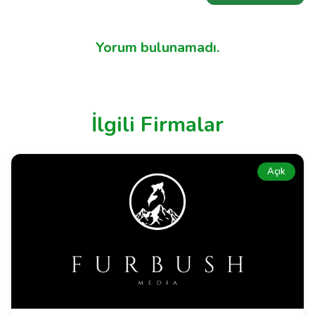
Yorum bulunamadı.
İlgili Firmalar
Açık