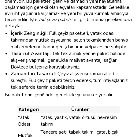
önemlidir. Bu paketler, gelin ve damadın yeni hayatlarına
başlaması için gerekli olan eşyaları kapsamaktadır. Genellikle
evin ihtiyaçlarını karşılamak ve yeni bir yuva kurmak amacıyla
tercih edilir. İşte
full çeyiz paketi
ile ilgili bilmeniz gereken bazı
detaylar:
İçerik Zenginliği:
Full çeyiz paketleri, yatak odası
takımından mutfak eşyalarına, salon takımlarından banyo
malzemelerine kadar geniş bir ürün yelpazesine sahiptir.
Tasarruf Avantajı:
Tek tek almak yerine paket halinde
alışveriş yapmak, genellikle maliyet avantajı sağlar.
Böylece bütçenizi koruyabilirsiniz.
Zamandan Tasarruf:
Çeyiz alışverişi zaman alıcı bir
süreçtir. Full çeyiz paketi tercih ederek, tüm ihtiyaçlarınızı
tek seferde temin edebilirsiniz.
Bu paketlerin içeriğinde, genellikle şu ürünler yer alır:
Kategori
Ürünler
Yatak
Yatak, yastık, yatak örtüsü, nevresim
Odası
takımı
Tencere seti, tabak takımı, çatal bıçak
Mutfak