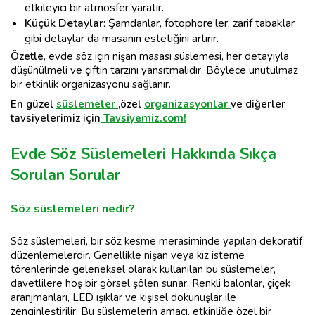
etkileyici bir atmosfer yaratır.
Küçük Detaylar
: Şamdanlar, fotophore’ler, zarif tabaklar
gibi detaylar da masanın estetiğini artırır.
Özetle
, evde söz için nişan masası süslemesi, her detayıyla
düşünülmeli ve çiftin tarzını yansıtmalıdır. Böylece unutulmaz
bir etkinlik organizasyonu sağlanır.
En güzel
süslemeler
,özel
organizasyonlar
ve diğerler
tavsiyelerimiz için
Tavsiyemiz.com!
Evde Söz Süslemeleri Hakkında Sıkça
Sorulan Sorular
Söz süslemeleri nedir?
Söz süslemeleri, bir söz kesme merasiminde yapılan dekoratif
düzenlemelerdir. Genellikle nişan veya kız isteme
törenlerinde geleneksel olarak kullanılan bu süslemeler,
davetlilere hoş bir görsel şölen sunar. Renkli balonlar, çiçek
aranjmanları, LED ışıklar ve kişisel dokunuşlar ile
zenginleştirilir. Bu süslemelerin amacı, etkinliğe özel bir