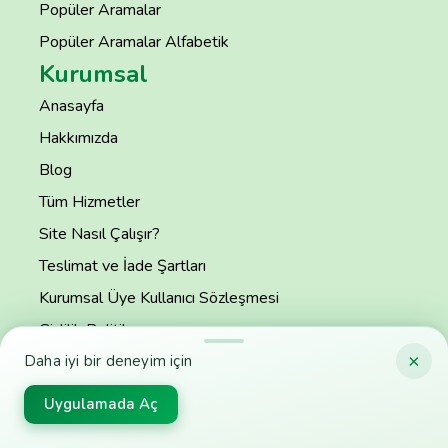
Popüler Aramalar
Popüler Aramalar Alfabetik
Kurumsal
Anasayfa
Hakkımızda
Blog
Tüm Hizmetler
Site Nasıl Çalışır?
Teslimat ve İade Şartları
Kurumsal Üye Kullanıcı Sözleşmesi
Gizlilik Politikası
×
S.S.S
Daha iyi bir deneyim için
İletişim
Uygulamada Aç