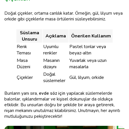
Doğal çiçekler, ortama canlılık katar. Örneğin, gül, lilyum veya
orkide gibi çiçeklerle masa örtülerini süsleyebilirsiniz.
Süslama
Açıklama
Önerilen Kullanım
Unsuru
Renk
Uyumlu
Pastel tonlar veya
Teması
renkler
beyaz-altın
Masa
Masanın
Yuvarlak veya uzun
Düzeni
dizaynı
masalarla
Doğal
Çiçekler
Gül, lilyum, orkide
süslemeler
Bunların yanı sıra,
evde söz için
yapılacak süslemelerde
balonlar, ışıklandırmalar ve kişisel dokunuşlar da oldukça
etkilidir. Bu unsurları doğru bir şekilde bir araya getirerek,
nişan mekanını unutulmaz kılabilirsiniz. Unutmayın, her ayrıntı
mutluluğunuzu pekiştirecektir!