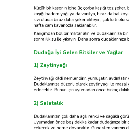
Küçük bir kasenin içine üç çorba kaşığı toz şeker, b
kaşığı badem yağı ya da vanilya, biraz da bal koyu
sıvı olursa biraz daha şeker ekleyin, çok katı olu
hafta cam kavanozla saklanabilir.
Karışımdan bol bir miktar alın ve dudaklarınıza bi
sonra ılık su ile yıkayın. Daha sonra dudaklarınıza
Dudağa İyi Gelen Bitkiler ve Yağlar
1) Zeytinyağı
Zeytinyağı cildi nemlendirir, yumuşatır, aydınlat
Dudaklarınıza düzenli olarak zeytinyağı ile masaj
edecektir. Bunun için uyumadan önce birkaç dakik
2) Salatalık
Dudaklarınızın çok daha açık renkli ve sağlıklı gör
Uyumadan önce beş dakika kadar dudağınıza bir dil
çekecek ve neme doyacaktır. Güneşten yanmış duda