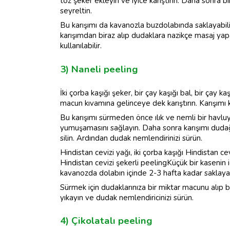
toz şeker ekleyin ve iyice karıştırın. Daha sonra bi
seyreltin.
Bu karışımı da kavanozla buzdolabında saklayabilir
karışımdan biraz alıp dudaklara nazikçe masaj yapa
kullanılabilir.
3) Naneli peeling
İki çorba kaşığı şeker, bir çay kaşığı bal, bir çay 
macun kıvamına gelinceye dek karıştırın. Karışımı 
Bu karışımı sürmeden önce ılık ve nemli bir havluy
yumuşamasını sağlayın. Daha sonra karışımı dudağın
silin. Ardından dudak nemlendirinizi sürün.
Hindistan cevizi yağı, iki çorba kaşığı Hindistan c
Hindistan cevizi şekerli peelingKüçük bir kasenin 
kavanozda dolabın içinde 2-3 hafta kadar saklayabi
Sürmek için dudaklarınıza bir miktar macunu alıp b
yıkayın ve dudak nemlendiricinizi sürün.
4) Çikolatalı peeling