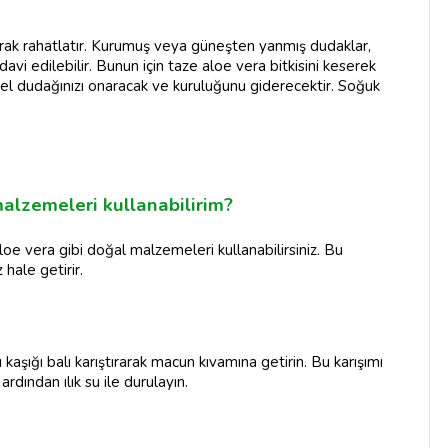
şatarak rahatlatır. Kurumuş veya güneşten yanmış dudaklar,
edavi edilebilir. Bunun için taze aloe vera bitkisini keserek
Bu jel dudağınızı onaracak ve kuruluğunu giderecektir. Soğuk
alzemeleri kullanabilirim?
loe vera gibi doğal malzemeleri kullanabilirsiniz. Bu
hale getirir.
lı kaşığı balı karıştırarak macun kıvamına getirin. Bu karışımı
dından ılık su ile durulayın.