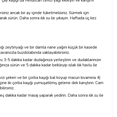
r çay kaşığı da Hindistan cevizi yağı ekleyin ve karışımı
siniz ancak bir ay içinde tüketmelisiniz. Sürmek için
rak sürün. Daha sonra ılık su ile yıkayın. Haftada üç kez
kaşığı zeytinyağı ve bir damla nane yağını küçük bir kasede
kavanozla buzdolabında saklayabilirsiniz.
u 3-5 dakika kadar dudağınıza yerleştirin ve dudaklarınızın
ıza sürün ve 5 dakika kadar bekleyip ıslak ılık havlu ile
evizi şekeri ve bir çorba kaşığı bal koyup macun kıvamına 4)
içine iki çorba kaşığı yumuşatılmış gelene dek karıştırın. Cam
lirsiniz.
eş dakika kadar masaj yaparak yedirin. Daha sonra ılık su ile