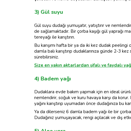
3) Gül suyu
Gül suyu dudağı yumuşatır, yatıştırır ve nemlend
de sağlamaktadır. Bir çorba kaşığı gül yaprağı mac
tereyağı ile karıştırın.
Bu karışımı hafta bir ya da iki kez dudak peelingi o
damla balı karıştırıp dudaklarınıza günde 2-3 kez
sürebilirsiniz.
Size en yakın aktarlardan şifalı ve faydalı yağl
4) Badem yağı
Dudaklara evde bakım yapmak için en ideal ürünl
nemlendirir, soğuk ve kuru havaya karşı da korur. B
yağını karıştırıp uyumadan önce dudağınıza bu karı
Ya da dilerseniz 6 damla badem yağı ile bir çorba ka
Dudağınız yumuşayacak, rengi açılacak ve dış et