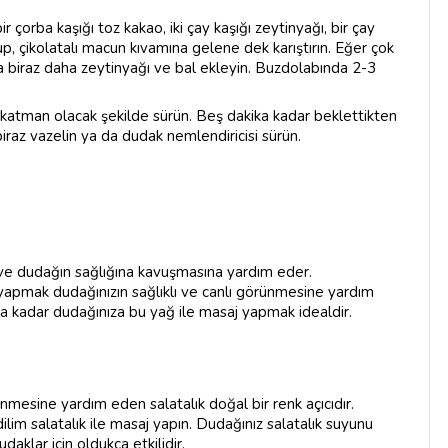
ir çorba kaşığı toz kakao, iki çay kaşığı zeytinyağı, bir çay
p, çikolatalı macun kıvamına gelene dek karıştırın. Eğer çok
rsa biraz daha zeytinyağı ve bal ekleyin. Buzdolabında 2-3
r katman olacak şekilde sürün. Beş dakika kadar beklettikten
 biraz vazelin ya da dudak nemlendiricisi sürün.
ır ve dudağın sağlığına kavuşmasına yardım eder.
 yapmak dudağınızın sağlıklı ve canlı görünmesine yardım
a kadar dudağınıza bu yağ ile masaj yapmak idealdir.
ünmesine yardım eden salatalık doğal bir renk açıcıdır.
im salatalık ile masaj yapın. Dudağınız salatalık suyunu
klar için oldukça etkilidir.