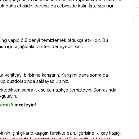
aha etkilidir, paranız da cebinizde kalır. İşte sizin için
ng yapıp ölü deriyi temizlemek oldukça etkilidir. Bu
n için aşağıdaki tarifleri deneyebilirsiniz.
 vanilyayı birbirine karıştırın. Karışımı daha sonra da
p buzdolabında saklayabilirsiniz.
kledikten sonra ılık su ile nazikçe temizleyin. Sonrasında
ygulayın.
emiz'i
inceleyin!
irinin içini çıkarıp kaşığın tersiyle ezin. İçerisine iki çay kaşığı