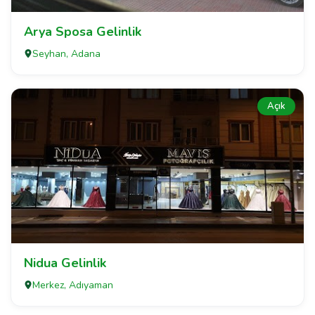
Arya Sposa Gelinlik
Seyhan, Adana
Açık
Nidua Gelinlik
Merkez, Adıyaman