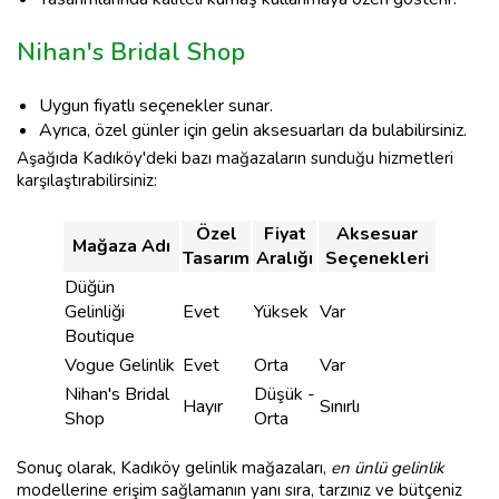
Nihan's Bridal Shop
Uygun fiyatlı seçenekler sunar.
Ayrıca, özel günler için gelin aksesuarları da bulabilirsiniz.
Aşağıda Kadıköy'deki bazı mağazaların sunduğu hizmetleri
karşılaştırabilirsiniz:
Özel
Fiyat
Aksesuar
Mağaza Adı
Tasarım
Aralığı
Seçenekleri
Düğün
Gelinliği
Evet
Yüksek
Var
Boutique
Vogue Gelinlik
Evet
Orta
Var
Nihan's Bridal
Düşük -
Hayır
Sınırlı
Shop
Orta
Sonuç olarak, Kadıköy gelinlik mağazaları,
en ünlü gelinlik
modellerine erişim sağlamanın yanı sıra, tarzınız ve bütçeniz