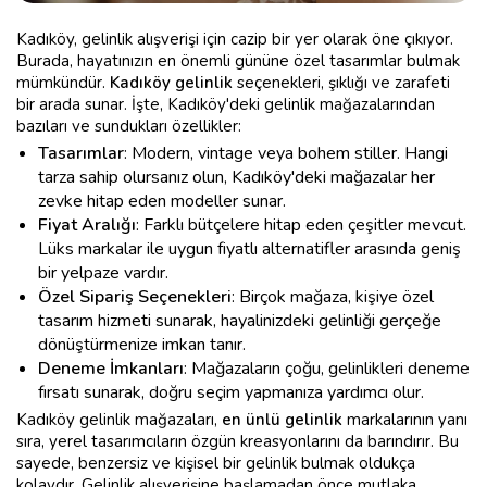
Kadıköy, gelinlik alışverişi için cazip bir yer olarak öne çıkıyor.
Burada, hayatınızın en önemli gününe özel tasarımlar bulmak
mümkündür.
Kadıköy gelinlik
seçenekleri, şıklığı ve zarafeti
bir arada sunar. İşte, Kadıköy'deki gelinlik mağazalarından
bazıları ve sundukları özellikler:
Tasarımlar
: Modern, vintage veya bohem stiller. Hangi
tarza sahip olursanız olun, Kadıköy'deki mağazalar her
zevke hitap eden modeller sunar.
Fiyat Aralığı
: Farklı bütçelere hitap eden çeşitler mevcut.
Lüks markalar ile uygun fiyatlı alternatifler arasında geniş
bir yelpaze vardır.
Özel Sipariş Seçenekleri
: Birçok mağaza, kişiye özel
tasarım hizmeti sunarak, hayalinizdeki gelinliği gerçeğe
dönüştürmenize imkan tanır.
Deneme İmkanları
: Mağazaların çoğu, gelinlikleri deneme
fırsatı sunarak, doğru seçim yapmanıza yardımcı olur.
Kadıköy gelinlik mağazaları,
en ünlü gelinlik
markalarının yanı
sıra, yerel tasarımcıların özgün kreasyonlarını da barındırır. Bu
sayede, benzersiz ve kişisel bir gelinlik bulmak oldukça
kolaydır. Gelinlik alışverişine başlamadan önce mutlaka