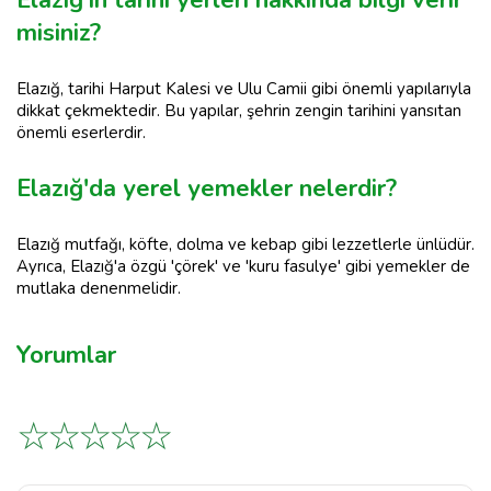
Elazığ'ın tarihi yerleri hakkında bilgi verir
misiniz?
Elazığ, tarihi Harput Kalesi ve Ulu Camii gibi önemli yapılarıyla
dikkat çekmektedir. Bu yapılar, şehrin zengin tarihini yansıtan
önemli eserlerdir.
Elazığ'da yerel yemekler nelerdir?
Elazığ mutfağı, köfte, dolma ve kebap gibi lezzetlerle ünlüdür.
Ayrıca, Elazığ'a özgü 'çörek' ve 'kuru fasulye' gibi yemekler de
mutlaka denenmelidir.
Yorumlar
☆
☆
☆
☆
☆