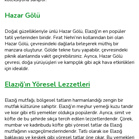
Hazar Gölü
Doğal güzellikleriyle ünlü Hazar Gölü, Elazığ’ın en popüler
tatil yerlerinden biridir. Fırat Nehri’nin kollarından biri olan
Hazar Gölü, çevresindeki dağlarla birleşerek müthiş bir
manzara oluşturur. Gölde tekne turu yapabilir, çevresindeki
piknik alanlarında vakit geçirebilirsiniz. Ayrıca, Hazar Gölü
çevresi, doğa yürüyüşleri ve kampçılık gibi açık hava etkinlikleri
için idealdir.
Elazığ’ın Yöresel Lezzetleri
Elazığ mutfağı, bölgesel tatların harmanlandığı zengin bir
mutfak kültürüne sahiptir. Elazığ’ın meşhur yemeği kuzu tandır
ve kısır gibi etli yemekler oldukça popülerdir. Ayrıca, simit ve
köfte de bu şehirde sıkça tercih edilen lezzetlerdendir. Çörek,
mumbar ve kadınbudu köfte gibi yöresel tatlar da Elazığ
mutfağının vazgeçilmezlerindendir. Tatlı olarak ise Elazığ
baklavası ve keşkek gibi yöresel tatlar öne çıkar. Bu yemekleri