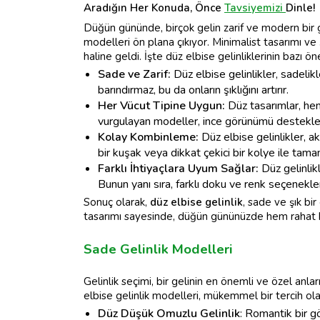
Aradığın Her Konuda, Önce
Tavsiyemizi
Dinle!
Düğün gününde, birçok gelin zarif ve modern bir
modelleri ön plana çıkıyor. Minimalist tasarımı ve şı
haline geldi. İşte düz elbise gelinliklerinin bazı öne
Sade ve Zarif:
Düz elbise gelinlikler, sadelikl
barındırmaz, bu da onların şıklığını artırır.
Her Vücut Tipine Uygun:
Düz tasarımlar, he
vurgulayan modeller, ince görünümü destekle
Kolay Kombinleme:
Düz elbise gelinlikler, ak
bir kuşak veya dikkat çekici bir kolye ile tam
Farklı İhtiyaçlara Uyum Sağlar:
Düz gelinlik
Bunun yanı sıra, farklı doku ve renk seçenekleriy
Sonuç olarak,
düz elbise gelinlik
, sade ve şık bir
tasarımı sayesinde, düğün gününüzde hem rahat h
Sade Gelinlik Modelleri
Gelinlik seçimi, bir gelinin en önemli ve özel anla
elbise gelinlik modelleri, mükemmel bir tercih olab
Düz Düşük Omuzlu Gelinlik
: Romantik bir g