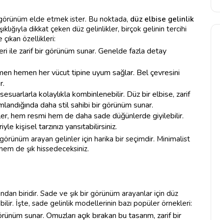
 görünüm elde etmek ister. Bu noktada,
düz elbise gelinlik
klığıyla dikkat çeken düz gelinlikler, birçok gelinin tercihi
 çıkan özellikleri:
eri ile zarif bir görünüm sunar. Genelde fazla detay
men hemen her vücut tipine uyum sağlar. Bel çevresini
r.
sesuarlarla kolaylıkla kombinlenebilir. Düz bir elbise, zarif
amlandığında daha stil sahibi bir görünüm sunar.
ler, hem resmi hem de daha sade düğünlerde giyilebilir.
le kişisel tarzınızı yansıtabilirsiniz.
 görünüm arayan gelinler için harika bir seçimdir. Minimalist
em de şık hissedeceksiniz.
rından biridir. Sade ve şık bir görünüm arayanlar için düz
ilir. İşte, sade gelinlik modellerinin bazı popüler örnekleri:
örünüm sunar. Omuzları açık bırakan bu tasarım, zarif bir