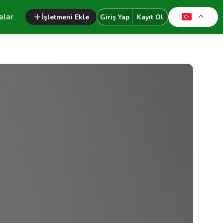
alar
İşletmeni Ekle
Giriş Yap
Kayıt Ol