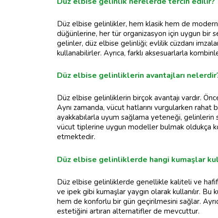
Düz elbise gelinlik nerelerde tercih edilir?
Düz elbise gelinlikler, hem klasik hem de modern 
düğünlerine, her tür organizasyon için uygun bir
gelinler, düz elbise gelinliği; evlilik cüzdanı imza
kullanabilirler. Ayrıca, farklı aksesuarlarla komb
Düz elbise gelinliklerin avantajları nelerdir
Düz elbise gelinliklerin birçok avantajı vardır. Önc
Aynı zamanda, vücut hatlarını vurgularken rahat bir
ayakkabılarla uyum sağlama yeteneği, gelinlerin sti
vücut tiplerine uygun modeller bulmak oldukça kol
etmektedir.
Düz elbise gelinliklerde hangi kumaşlar kul
Düz elbise gelinliklerde genellikle kaliteli ve haf
ve ipek gibi kumaşlar yaygın olarak kullanılır. Bu 
hem de konforlu bir gün geçirilmesini sağlar. Ayrıc
estetiğini artıran alternatifler de mevcuttur.