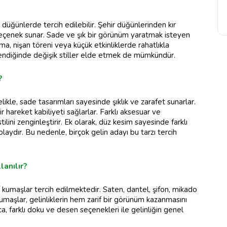
düğünlerde tercih edilebilir. Şehir düğünlerinden kır
 seçenek sunar. Sade ve şık bir görünüm yaratmak isteyen
lama, nişan töreni veya küçük etkinliklerde rahatlıkla
inlendiğinde değişik stiller elde etmek de mümkündür.
?
elikle, sade tasarımları sayesinde şıklık ve zarafet sunarlar.
 hareket kabiliyeti sağlarlar. Farklı aksesuar ve
lini zenginleştirir. Ek olarak, düz kesim sayesinde farklı
aydır. Bu nedenle, birçok gelin adayı bu tarzı tercih
lanılır?
if kumaşlar tercih edilmektedir. Saten, dantel, şifon, mikado
kumaşlar, gelinliklerin hem zarif bir görünüm kazanmasını
a, farklı doku ve desen seçenekleri ile gelinliğin genel