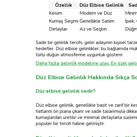
Özellik
Düz Elbise Gelinlik
Sad
Kesim
Modern ve Düz
Minim
Kumaş Seçimi
Genellikle Saten
İpek,
Detaylar
Az ve Seçkin
Düğm
Sade bir gelinlik tercihi, gelin adayının kişisel ta
hedefler. Düz elbise gelinlikler, bu bağlamda mük
türlü düğün atmosferine uygunluk gösterir.
Daha fazla gelinlik modeline ulaş. En özel gelin
Düz Elbise Gelinlik Hakkında Sıkça S
Düz elbise gelinlik nedir?
Düz elbise gelinlik, genellikle basit ve zarif bir k
hatlarını ön plana çıkarır ve sade tasarımıyla dikka
kumaşlardan üretilir ve minimal detaylarla süsleni
popüler bir tercih haline gelmiştir.