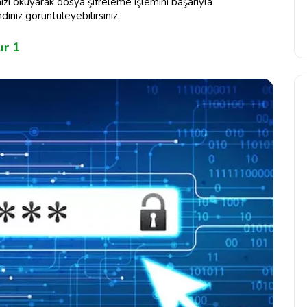
ızı okuyarak dosya şifreleme işlemini başarıyla
diniz görüntüleyebilirsiniz.
ır 1