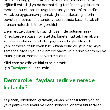
Microneedling genellikle bir dermaroller kullanılarak, ya
eğitimli estetikçi ya da dermatolog tarafından yapılır ancak
evde de bu cilt bakımı uygulamasını yapmak mümkündür.
Ancak bu uygulamayı yapmak için kullanılacak iğnelerin
boyutu ne olmalı, öncesinde ve sonrasında kullanılacak cilt
ürünleri nelerdir, bilmek gereklidir.
Dermaroller, dönen bir silindir üzerinde bulunan minik
iğneciklerden oluşan bir aletttir. İğneler, ciltteki kan akışını,
kollajen üretimini harekete geçiren ve böylelikle cildin
yenilenmesini tetikleyen küçük kanalcıklar oluştururlar. Aynı
zamanda cilde uyguladığınız cilt bakım ürünlerinin verimliliği ve
etkinliğinin artmasına da yardımcı olur.
Yüzlerce sektör ve binlerce hizmet
için
Tavsiyemiz'i
inceleyin!
Dermaroller faydası nedir ve nerede
kullanılır?
Yaşlanan, lekelenen, çatlayan, kırışan, kısacası fonksiyonları
yavaşlamış cildi uyarır ve kendi kendisini onarmasını tetikler