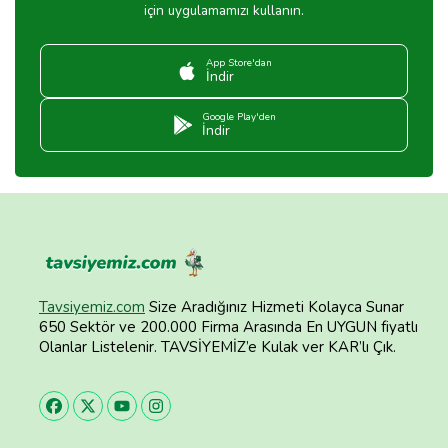
için uygulamamızı kullanın.
App Store'dan
İndir
Google Play'den
İndir
Tavsiyemiz.com
Size Aradığınız Hizmeti Kolayca Sunar
650 Sektör ve 200.000 Firma Arasında En UYGUN fiyatlı
Olanlar Listelenir. TAVSİYEMİZ’e Kulak ver KAR’lı Çık.