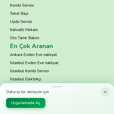
Kombi Servisi
Tekel Bayi
Uydu Servisi
Kahvaltı Mekanı
Oto Tamir Bakım
En Çok Aranan
Ankara Evden Eve nakliyat
İstanbul Evden Eve nakliyat
İstanbul Kombi Servisi
İstanbul Elektrikçi
Ankara Halı Yıkamacılar
×
Daha iyi bir deneyim için
Sakarya Kombi Servisi
Uygulamada Aç
İzmir Evden Eve Nakliyat
Kocaeli Halı Yıkamacılar