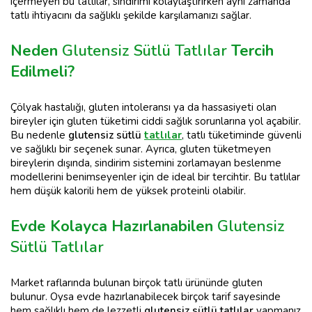
içermeyen bu tatlılar, sindirimi kolaylaştırırken aynı zamanda
tatlı ihtiyacını da sağlıklı şekilde karşılamanızı sağlar.
Neden
Glutensiz Sütlü Tatlılar
Tercih
Edilmeli?
Çölyak hastalığı, gluten intoleransı ya da hassasiyeti olan
bireyler için gluten tüketimi ciddi sağlık sorunlarına yol açabilir.
Bu nedenle
glutensiz sütlü
tatlılar
, tatlı tüketiminde güvenli
ve sağlıklı bir seçenek sunar. Ayrıca, gluten tüketmeyen
bireylerin dışında, sindirim sistemini zorlamayan beslenme
modellerini benimseyenler için de ideal bir tercihtir. Bu tatlılar
hem düşük kalorili hem de yüksek proteinli olabilir.
Evde Kolayca Hazırlanabilen
Glutensiz
Sütlü Tatlılar
Market raflarında bulunan birçok tatlı ürününde gluten
bulunur. Oysa evde hazırlanabilecek birçok tarif sayesinde
hem sağlıklı hem de lezzetli
glutensiz sütlü tatlılar
yapmanız