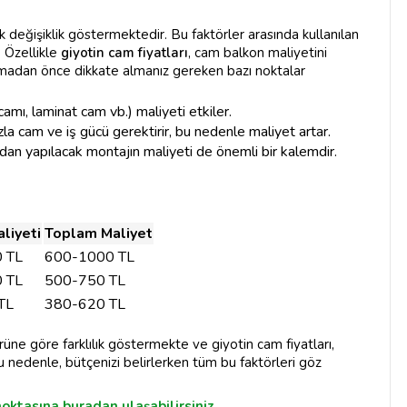
k değişiklik göstermektedir. Bu faktörler arasında kullanılan
 Özellikle
giyotin cam fiyatları
, cam balkon maliyetini
rmadan önce dikkate almanız gereken bazı noktalar
camı, laminat cam vb.) maliyeti etkiler.
la cam ve iş gücü gerektirir, bu nedenle maliyet artar.
dan yapılacak montajın maliyeti de önemli bir kalemdir.
aliyeti
Toplam Maliyet
 TL
600-1000 TL
 TL
500-750 TL
TL
380-620 TL
rüne göre farklılık göstermekte ve giyotin cam fiyatları,
 nedenle, bütçenizi belirlerken tüm bu faktörleri göz
noktasına buradan ulaşabilirsiniz