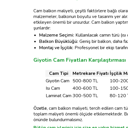
Cam balkon maliyeti, çeşitli faktörlere bağlı olara
malzemeler, balkonun boyutu ve tasarımı yer alır.
etkileyen önemli bir unsurdur. Cam balkon yaptı
şunlardır:
Malzeme Seçimi:
Kullanılacak camın türü (ısı 
Balkon Büyüklüğü:
Geniş bir balkon, daha faz
Montaj ve İşçilik:
Profesyonel bir ekip tarafın
Giyotin Cam Fiyatları Karşılaştırması
Cam Tipi
Metrekare Fiyatı
İşçilik M
Giyotin Cam
500-800 TL
100-200
Isı Cam
400-600 TL
100-150
Laminat Cam
300-500 TL
80-120 
Özetle
, cam balkon maliyeti, tercih edilen cam tü
toplam maliyeti önemli ölçüde etkilemektedir. Bu
önünde bulundurmalısınız.
Bütün cam işleriniz için size en yakın hizmet 