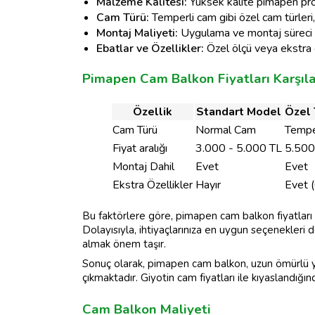
Malzeme Kalitesi:
Yüksek kalite pimapen profill
Cam Türü:
Temperli cam gibi özel cam türleri, 
Montaj Maliyeti:
Uygulama ve montaj süreci mal
Ebatlar ve Özellikler:
Özel ölçü veya ekstra öz
Pimapen Cam Balkon Fiyatları Karşıl
Özellik
Standart Model
Özel 
Cam Türü
Normal Cam
Tempe
Fiyat aralığı
3.000 - 5.000 TL
5.500
Montaj Dahil
Evet
Evet
Ekstra Özellikler
Hayır
Evet (
Bu faktörlere göre, pimapen cam balkon fiyatları 
Dolayısıyla, ihtiyaçlarınıza en uygun seçenekleri d
almak önem taşır.
Sonuç olarak, pimapen cam balkon, uzun ömürlü yap
çıkmaktadır. Giyotin cam fiyatları ile kıyaslandığında
Cam Balkon Maliyeti