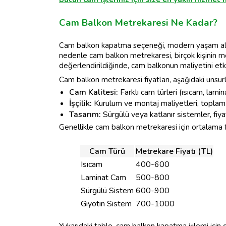
Cam Balkon Metrekaresi Ne Kadar?
Cam balkon kapatma seçeneği, modern yaşam alanl
nedenle cam balkon metrekaresi, birçok kişinin mera
değerlendirildiğinde, cam balkonun maliyetini etk
Cam balkon metrekaresi fiyatları, aşağıdaki unsurla
Cam Kalitesi:
Farklı cam türleri (ısıcam, laminat
İşçilik:
Kurulum ve montaj maliyetleri, toplam f
Tasarım:
Sürgülü veya katlanır sistemler, fiyat 
Genellikle cam balkon metrekaresi için ortalama fiy
Cam Türü
Metrekare Fiyatı (TL)
Isıcam
400-600
Laminat Cam
500-800
Sürgülü Sistem
600-900
Giyotin Sistem
700-1000