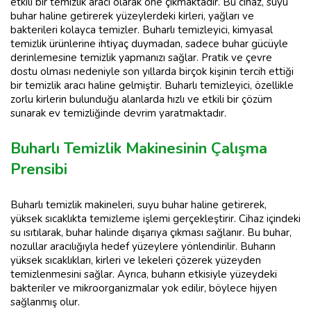
etkili bir temizlik aracı olarak öne çıkmaktadır. Bu cihaz, suyu
buhar haline getirerek yüzeylerdeki kirleri, yağları ve
bakterileri kolayca temizler. Buharlı temizleyici, kimyasal
temizlik ürünlerine ihtiyaç duymadan, sadece buhar gücüyle
derinlemesine temizlik yapmanızı sağlar. Pratik ve çevre
dostu olması nedeniyle son yıllarda birçok kişinin tercih ettiği
bir temizlik aracı haline gelmiştir. Buharlı temizleyici, özellikle
zorlu kirlerin bulunduğu alanlarda hızlı ve etkili bir çözüm
sunarak ev temizliğinde devrim yaratmaktadır.
Buharlı Temizlik Makinesinin Çalışma
Prensibi
Buharlı temizlik makineleri, suyu buhar haline getirerek,
yüksek sıcaklıkta temizleme işlemi gerçekleştirir. Cihaz içindeki
su ısıtılarak, buhar halinde dışarıya çıkması sağlanır. Bu buhar,
nozullar aracılığıyla hedef yüzeylere yönlendirilir. Buharın
yüksek sıcaklıkları, kirleri ve lekeleri çözerek yüzeyden
temizlenmesini sağlar. Ayrıca, buharın etkisiyle yüzeydeki
bakteriler ve mikroorganizmalar yok edilir, böylece hijyen
sağlanmış olur.