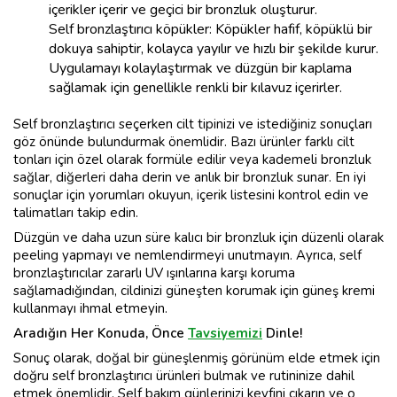
içerikler içerir ve geçici bir bronzluk oluşturur.
Self bronzlaştırıcı köpükler: Köpükler hafif, köpüklü bir
dokuya sahiptir, kolayca yayılır ve hızlı bir şekilde kurur.
Uygulamayı kolaylaştırmak ve düzgün bir kaplama
sağlamak için genellikle renkli bir kılavuz içerirler.
Self bronzlaştırıcı seçerken cilt tipinizi ve istediğiniz sonuçları
göz önünde bulundurmak önemlidir. Bazı ürünler farklı cilt
tonları için özel olarak formüle edilir veya kademeli bronzluk
sağlar, diğerleri daha derin ve anlık bir bronzluk sunar. En iyi
sonuçlar için yorumları okuyun, içerik listesini kontrol edin ve
talimatları takip edin.
Düzgün ve daha uzun süre kalıcı bir bronzluk için düzenli olarak
peeling yapmayı ve nemlendirmeyi unutmayın. Ayrıca, self
bronzlaştırıcılar zararlı UV ışınlarına karşı koruma
sağlamadığından, cildinizi güneşten korumak için güneş kremi
kullanmayı ihmal etmeyin.
Aradığın Her Konuda, Önce
Tavsiyemizi
Dinle!
Sonuç olarak, doğal bir güneşlenmiş görünüm elde etmek için
doğru self bronzlaştırıcı ürünleri bulmak ve rutininize dahil
etmek önemlidir. Self bakım günlerinizi keyfini çıkarın ve o