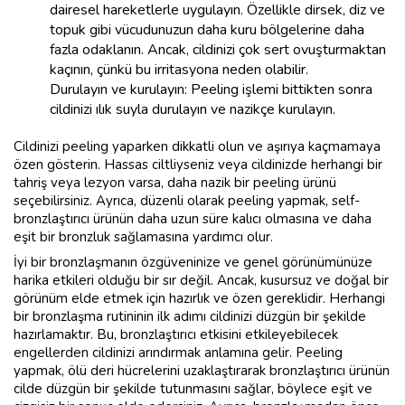
dairesel hareketlerle uygulayın. Özellikle dirsek, diz ve
topuk gibi vücudunuzun daha kuru bölgelerine daha
fazla odaklanın. Ancak, cildinizi çok sert ovuşturmaktan
kaçının, çünkü bu irritasyona neden olabilir.
Durulayın ve kurulayın: Peeling işlemi bittikten sonra
cildinizi ılık suyla durulayın ve nazikçe kurulayın.
Cildinizi peeling yaparken dikkatli olun ve aşırıya kaçmamaya
özen gösterin. Hassas ciltliyseniz veya cildinizde herhangi bir
tahriş veya lezyon varsa, daha nazik bir peeling ürünü
seçebilirsiniz. Ayrıca, düzenli olarak peeling yapmak, self-
bronzlaştırıcı ürünün daha uzun süre kalıcı olmasına ve daha
eşit bir bronzluk sağlamasına yardımcı olur.
İyi bir bronzlaşmanın özgüveninize ve genel görünümünüze
harika etkileri olduğu bir sır değil. Ancak, kusursuz ve doğal bir
görünüm elde etmek için hazırlık ve özen gereklidir. Herhangi
bir bronzlaşma rutininin ilk adımı cildinizi düzgün bir şekilde
hazırlamaktır. Bu, bronzlaştırıcı etkisini etkileyebilecek
engellerden cildinizi arındırmak anlamına gelir. Peeling
yapmak, ölü deri hücrelerini uzaklaştırarak bronzlaştırıcı ürünün
cilde düzgün bir şekilde tutunmasını sağlar, böylece eşit ve