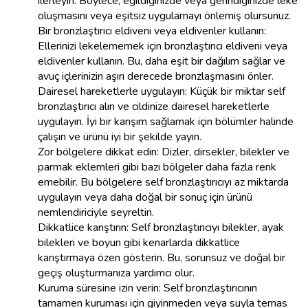
ilerleyin. Böylece, eğildiğinizde veya gerindiğinizde leke
oluşmasını veya eşitsiz uygulamayı önlemiş olursunuz.
Bir bronzlaştırıcı eldiveni veya eldivenler kullanın:
Ellerinizi lekelememek için bronzlaştırıcı eldiveni veya
eldivenler kullanın. Bu, daha eşit bir dağılım sağlar ve
avuç içlerinizin aşırı derecede bronzlaşmasını önler.
Dairesel hareketlerle uygulayın: Küçük bir miktar self
bronzlaştırıcı alın ve cildinize dairesel hareketlerle
uygulayın. İyi bir karışım sağlamak için bölümler halinde
çalışın ve ürünü iyi bir şekilde yayın.
Zor bölgelere dikkat edin: Dizler, dirsekler, bilekler ve
parmak eklemleri gibi bazı bölgeler daha fazla renk
emebilir. Bu bölgelere self bronzlaştırıcıyı az miktarda
uygulayın veya daha doğal bir sonuç için ürünü
nemlendiriciyle seyreltin.
Dikkatlice karıştırın: Self bronzlaştırıcıyı bilekler, ayak
bilekleri ve boyun gibi kenarlarda dikkatlice
karıştırmaya özen gösterin. Bu, sorunsuz ve doğal bir
geçiş oluşturmanıza yardımcı olur.
Kuruma süresine izin verin: Self bronzlaştırıcının
tamamen kuruması için giyinmeden veya suyla temas