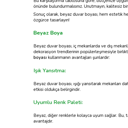
Bu karşılaştırma tablosuna göre, bütçenize uygun
önünde bulundurmalısınız. Unutmayın, kalitesiz bi
Sonuç olarak, beyaz duvar boyası, hem estetik hem
özgürce tasarlayın!
Beyaz Boya
Beyaz duvar boyası, iç mekanlarda ve dış mekanlar
dekorasyon trendlerinin popülerleşmesiyle birlikt
boyası
kullanmanın avantajları şunlardır:
Işık Yansıtma
:
Beyaz duvar boyası, ışığı yansıtarak mekanları dah
etkisi oldukça belirgindir.
Uyumlu Renk Paleti
:
Beyaz, diğer renklerle kolayca uyum sağlar. Bu, ta
avantajdır.