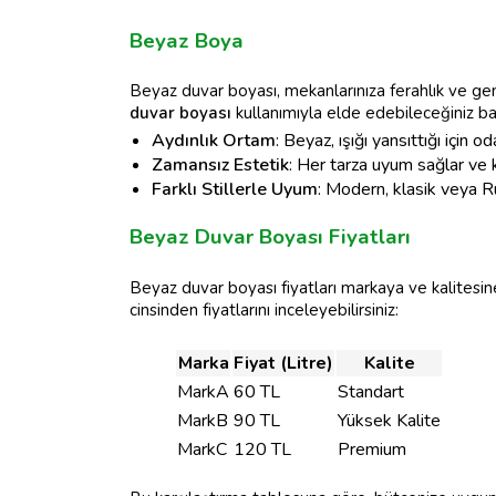
Beyaz Boya
Beyaz duvar boyası, mekanlarınıza ferahlık ve geniş
duvar boyası
kullanımıyla elde edebileceğiniz baş
Aydınlık Ortam
: Beyaz, ışığı yansıttığı için od
Zamansız Estetik
: Her tarza uyum sağlar ve 
Farklı Stillerle Uyum
: Modern, klasik veya Rus
Beyaz Duvar Boyası Fiyatları
Beyaz duvar boyası fiyatları markaya ve kalitesine
cinsinden fiyatlarını inceleyebilirsiniz:
Marka
Fiyat (Litre)
Kalite
MarkA
60 TL
Standart
MarkB
90 TL
Yüksek Kalite
MarkC
120 TL
Premium