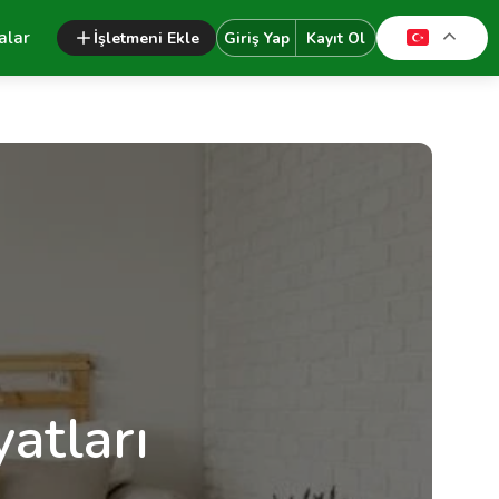
alar
İşletmeni Ekle
Giriş Yap
Kayıt Ol
atları