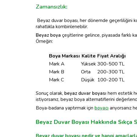
Zamansızlık
:
Beyaz duvar boyası, her dönemde geçerliliğini ko
rahatlıkla kombinlenebilir.
Beyaz boya
çeşitlerine gelince, piyasada farklı k
Örneğin:
Boya Markası
Kalite
Fiyat Aralığı
Mark A
Yüksek
300-500 TL
Mark B
Orta
200-300 TL
Mark C
Düşük
100-200 TL
Sonuç olarak,
beyaz duvar boyası
hem estetik he
istiyorsanız, beyaz boya alternatiflerini değerlendir
Boya-badana yaptırmak için
boyacı
arıyorsanız h
Beyaz Duvar Boyası Hakkında Sıkça S
Beyaz duvar boyası nedir ve hangi amaçlarla