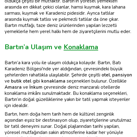
oldukça çeşitli bir mutfaktır. Bartın’ın yöresel yemekleri
arasında en dikkat çekici olanlar, hamsi kuymak, kara lahana
sarması, kuymak ve Karadeniz pidesidir. Ayrıca tatlılar
arasında kuymak tatlısı ve pekmezli tatlılar da öne çıkar.
Bartın mutfağı, taze deniz ürünlerinden yapılan lezzetli
yemeklerle hem yerel halkı hem de ziyaretçilerini mutlu eder.
Bartın’a Ulaşım ve
Konaklama
Bartın’a kara yolu ile ulaşım oldukça kolaydır. Bartın, Batı
Karadeniz Bölgesi'nde yer aldığından, çevresindeki büyük
şehirlerden rahatlıkla ulaşılabilir. Şehirde çeşitli
otel
,
pansiyon
ve
butik otel
gibi
konaklama
seçenekleri bulunur. Özellikle
Amasra
ve
İnkum
çevresinde deniz manzaralı otellerde
konaklama imkânı sunulmaktadır. Bu konaklama seçenekleri,
Bartın’ın doğal güzelliklerine yakın bir tatil yapmak isteyenler
için idealdir.
Bartın, hem doğa hem tarih hem de kültürel zenginlik
açısından eşsiz bir destinasyon olup, ziyaretçilerine unutulmaz
bir tatil deneyimi sunar. Doğal plajlarından tarihi yapıları,
yöresel mutfağından sakin atmosferine kadar her yönüyle