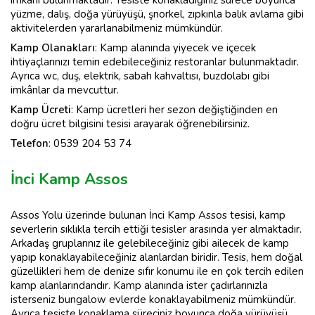
yüzme, dalış, doğa yürüyüşü, şnorkel, zıpkınla balık avlama gibi
aktivitelerden yararlanabilmeniz mümkündür.
Kamp Olanakları
: Kamp alanında yiyecek ve içecek
ihtiyaçlarınızı temin edebileceğiniz restoranlar bulunmaktadır.
Ayrıca wc, duş, elektrik, sabah kahvaltısı, buzdolabı gibi
imkânlar da mevcuttur.
Kamp
Ücreti
: Kamp ücretleri her sezon değiştiğinden en
doğru ücret bilgisini tesisi arayarak öğrenebilirsiniz.
Telefon
: 0539 204 53 74
İnci Kamp Assos
Assos Yolu üzerinde bulunan İnci Kamp Assos tesisi, kamp
severlerin sıklıkla tercih ettiği tesisler arasında yer almaktadır.
Arkadaş gruplarınız ile gelebileceğiniz gibi ailecek de kamp
yapıp konaklayabileceğiniz alanlardan biridir. Tesis, hem doğal
güzellikleri hem de denize sıfır konumu ile en çok tercih edilen
kamp alanlarındandır. Kamp alanında ister çadırlarınızla
isterseniz bungalow evlerde konaklayabilmeniz mümkündür.
Ayrıca tesiste konaklama süreciniz boyunca doğa yürüyüşü,