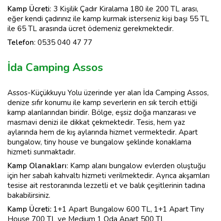
Kamp Ücreti
: 3 Kişilik Çadır Kiralama 180 ile 200 TL arası,
eğer kendi çadırınız ile kamp kurmak isterseniz kişi başı 55 TL
ile 65 TL arasında ücret ödemeniz gerekmektedir.
Telefon
: 0535 040 47 77
İda Camping Assos
Assos-Küçükkuyu Yolu üzerinde yer alan İda Camping Assos,
denize sıfır konumu ile kamp severlerin en sık tercih ettiği
kamp alanlarından biridir. Bölge, eşsiz doğa manzarası ve
masmavi denizi ile dikkat çekmektedir. Tesis, hem yaz
aylarında hem de kış aylarında hizmet vermektedir. Apart
bungalow, tiny house ve bungalow şeklinde konaklama
hizmeti sunmaktadır.
Kamp
Olanakları
: Kamp alanı bungalow evlerden oluştuğu
için her sabah kahvaltı hizmeti verilmektedir. Ayrıca akşamları
tesise ait restoranında lezzetli et ve balık çeşitlerinin tadına
bakabilirsiniz.
Kamp Ücreti:
1+1 Apart Bungalow 600 TL, 1+1 Apart Tiny
House 700 TL ve Medium 1 Oda Apart 500 TL