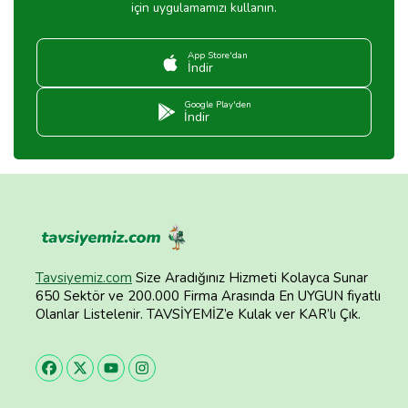
için uygulamamızı kullanın.
App Store'dan
İndir
Google Play'den
İndir
Tavsiyemiz.com
Size Aradığınız Hizmeti Kolayca Sunar
650 Sektör ve 200.000 Firma Arasında En UYGUN fiyatlı
Olanlar Listelenir. TAVSİYEMİZ’e Kulak ver KAR’lı Çık.