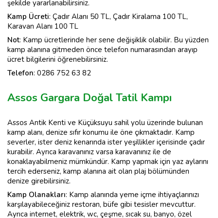
şekilde yararlanabilirsiniz.
Kamp Ücreti
: Çadır Alanı 50 TL, Çadır Kiralama 100 TL,
Karavan Alanı 100 TL
Not
: Kamp ücretlerinde her sene değişiklik olabilir. Bu yüzden
kamp alanına gitmeden önce telefon numarasından arayıp
ücret bilgilerini öğrenebilirsiniz.
Telefon
: 0286 752 63 82
Assos Gargara Doğal Tatil Kampı
Assos Antik Kenti ve Küçüksuyu sahil yolu üzerinde bulunan
kamp alanı, denize sıfır konumu ile öne çıkmaktadır. Kamp
severler, ister deniz kenarında ister yeşillikler içerisinde çadır
kurabilir. Ayrıca karavanınız varsa karavanınız ile de
konaklayabilmeniz mümkündür. Kamp yapmak için yaz aylarını
tercih ederseniz, kamp alanına ait olan plaj bölümünden
denize girebilirsiniz.
Kamp
Olanakları
: Kamp alanında yeme içme ihtiyaçlarınızı
karşılayabileceğiniz restoran, büfe gibi tesisler mevcuttur.
Ayrıca internet, elektrik, wc, çeşme, sıcak su, banyo, özel