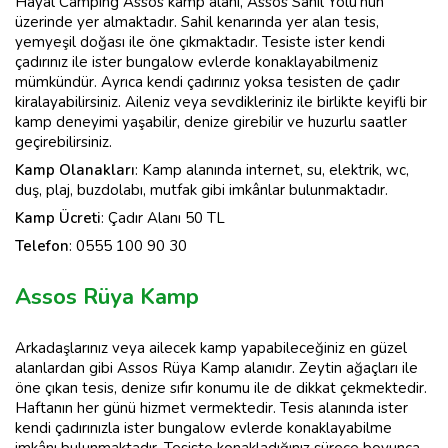
Hayal Camping Assos kamp alanı, Assos Sahil Yolu’nun
üzerinde yer almaktadır. Sahil kenarında yer alan tesis,
yemyeşil doğası ile öne çıkmaktadır. Tesiste ister kendi
çadırınız ile ister bungalow evlerde konaklayabilmeniz
mümkündür. Ayrıca kendi çadırınız yoksa tesisten de çadır
kiralayabilirsiniz. Aileniz veya sevdikleriniz ile birlikte keyifli bir
kamp deneyimi yaşabilir, denize girebilir ve huzurlu saatler
geçirebilirsiniz.
Kamp Olanakları
: Kamp alanında internet, su, elektrik, wc,
duş, plaj, buzdolabı, mutfak gibi imkânlar bulunmaktadır.
Kamp
Ücreti
: Çadır Alanı 50 TL
Telefon
: 0555 100 90 30
Assos Rüya Kamp
Arkadaşlarınız veya ailecek kamp yapabileceğiniz en güzel
alanlardan gibi Assos Rüya Kamp alanıdır. Zeytin ağaçları ile
öne çıkan tesis, denize sıfır konumu ile de dikkat çekmektedir.
Haftanın her günü hizmet vermektedir. Tesis alanında ister
kendi çadırınızla ister bungalow evlerde konaklayabilme
imkânı bulunmaktadır. Tesiste konakladığınız sürece boyunca