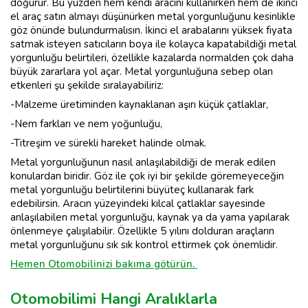
doğurur. Bu yüzden hem kendi aracını kullanırken hem de ikinci
el araç satın almayı düşünürken metal yorgunluğunu kesinlikle
göz önünde bulundurmalısın. İkinci el arabalarını yüksek fiyata
satmak isteyen satıcıların boya ile kolayca kapatabildiği metal
yorgunluğu belirtileri, özellikle kazalarda normalden çok daha
büyük zararlara yol açar. Metal yorgunluğuna sebep olan
etkenleri şu şekilde sıralayabiliriz:
-Malzeme üretiminden kaynaklanan aşırı küçük çatlaklar,
-Nem farkları ve nem yoğunluğu,
-Titreşim ve sürekli hareket halinde olmak.
Metal yorgunluğunun nasıl anlaşılabildiği de merak edilen
konulardan biridir. Göz ile çok iyi bir şekilde göremeyeceğin
metal yorgunluğu belirtilerini büyüteç kullanarak fark
edebilirsin. Aracın yüzeyindeki kılcal çatlaklar sayesinde
anlaşılabilen metal yorgunluğu, kaynak ya da yama yapılarak
önlenmeye çalışılabilir. Özellikle 5 yılını dolduran araçların
metal yorgunluğunu sık sık kontrol ettirmek çok önemlidir.
Hemen Otomobilinizi bakıma götürün.
Otomobilimi Hangi Aralıklarla