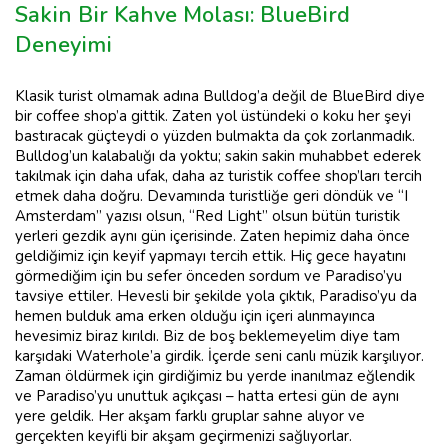
Sakin Bir Kahve Molası: BlueBird
Deneyimi
Klasik turist olmamak adına Bulldog’a değil de BlueBird diye
bir coffee shop’a gittik. Zaten yol üstündeki o koku her şeyi
bastıracak güçteydi o yüzden bulmakta da çok zorlanmadık.
Bulldog’un kalabalığı da yoktu; sakin sakin muhabbet ederek
takılmak için daha ufak, daha az turistik coffee shop’ları tercih
etmek daha doğru. Devamında turistliğe geri döndük ve “I
Amsterdam” yazısı olsun, “Red Light” olsun bütün turistik
yerleri gezdik aynı gün içerisinde. Zaten hepimiz daha önce
geldiğimiz için keyif yapmayı tercih ettik. Hiç gece hayatını
görmediğim için bu sefer önceden sordum ve Paradiso’yu
tavsiye ettiler. Hevesli bir şekilde yola çıktık, Paradiso’yu da
hemen bulduk ama erken olduğu için içeri alınmayınca
hevesimiz biraz kırıldı. Biz de boş beklemeyelim diye tam
karşıdaki Waterhole’a girdik. İçerde seni canlı müzik karşılıyor.
Zaman öldürmek için girdiğimiz bu yerde inanılmaz eğlendik
ve Paradiso’yu unuttuk açıkçası – hatta ertesi gün de aynı
yere geldik. Her akşam farklı gruplar sahne alıyor ve
gerçekten keyifli bir akşam geçirmenizi sağlıyorlar.