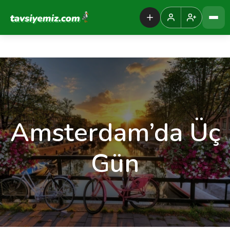
Tavsiyemiz Anasayfa
Amsterdam’da Üç
Gün