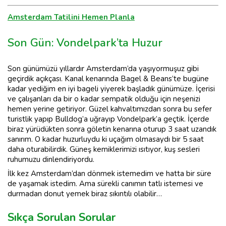
Amsterdam Tatilini Hemen Planla
Son Gün: Vondelpark’ta Huzur
Son günümüzü yıllardır Amsterdam’da yaşıyormuşuz gibi
geçirdik açıkçası. Kanal kenarında Bagel & Beans’te bugüne
kadar yediğim en iyi bageli yiyerek başladık günümüze. İçerisi
ve çalışanları da bir o kadar sempatik olduğu için neşenizi
hemen yerine getiriyor. Güzel kahvaltımızdan sonra bu sefer
turistlik yapıp Bulldog’a uğrayıp Vondelpark’a geçtik. İçerde
biraz yürüdükten sonra göletin kenarına oturup 3 saat uzandık
sanırım. O kadar huzurluydu ki uçağım olmasaydı bir 5 saat
daha oturabilirdik. Güneş kemiklerimizi ısıtıyor, kuş sesleri
ruhumuzu dinlendiriyordu.
İlk kez Amsterdam’dan dönmek istemedim ve hatta bir süre
de yaşamak istedim. Ama sürekli canımın tatlı istemesi ve
durmadan donut yemek biraz sıkıntılı olabilir…
Sıkça Sorulan Sorular