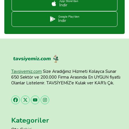
App Store'dan
İndir
Google Play'den
İndir
Tavsiyemiz.com
Size Aradığınız Hizmeti Kolayca Sunar
650 Sektör ve 200.000 Firma Arasında En UYGUN fiyatlı
Olanlar Listelenir. TAVSİYEMİZ’e Kulak ver KAR’lı Çık.
Kategoriler