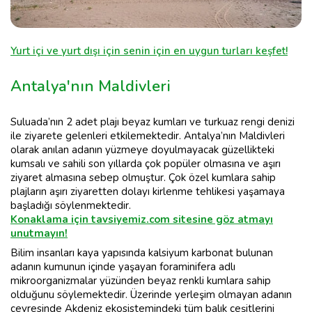
Yurt içi ve yurt dışı için senin için en uygun turları keşfet!
Antalya'nın Maldivleri
Suluada’nın 2 adet plajı beyaz kumları ve turkuaz rengi denizi
ile ziyarete gelenleri etkilemektedir. Antalya’nın Maldivleri
olarak anılan adanın yüzmeye doyulmayacak güzellikteki
kumsalı ve sahili son yıllarda çok popüler olmasına ve aşırı
ziyaret almasına sebep olmuştur. Çok özel kumlara sahip
plajların aşırı ziyaretten dolayı kirlenme tehlikesi yaşamaya
başladığı söylenmektedir.
Konaklama için tavsiyemiz.com sitesine göz atmayı
unutmayın!
Bilim insanları kaya yapısında kalsiyum karbonat bulunan
adanın kumunun içinde yaşayan foraminifera adlı
mikroorganizmalar yüzünden beyaz renkli kumlara sahip
olduğunu söylemektedir. Üzerinde yerleşim olmayan adanın
çevresinde Akdeniz ekosistemindeki tüm balık çeşitlerini