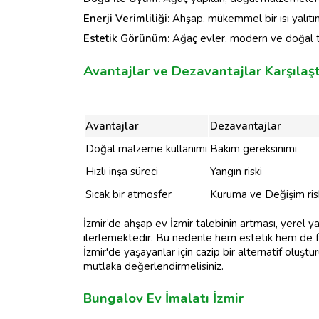
Enerji Verimliliği:
Ahşap, mükemmel bir ısı yalıtı
Estetik Görünüm:
Ağaç evler, modern ve doğal tas
Avantajlar ve Dezavantajlar Karşılaş
Avantajlar
Dezavantajlar
Doğal malzeme kullanımı
Bakım gereksinimi
Hızlı inşa süreci
Yangın riski
Sıcak bir atmosfer
Kuruma ve Değişim ris
İzmir’de ahşap ev İzmir talebinin artması, yerel y
ilerlemektedir. Bu nedenle hem estetik hem de f
İzmir'de yaşayanlar için cazip bir alternatif oluştu
mutlaka değerlendirmelisiniz.
Bungalov Ev İmalatı İzmir