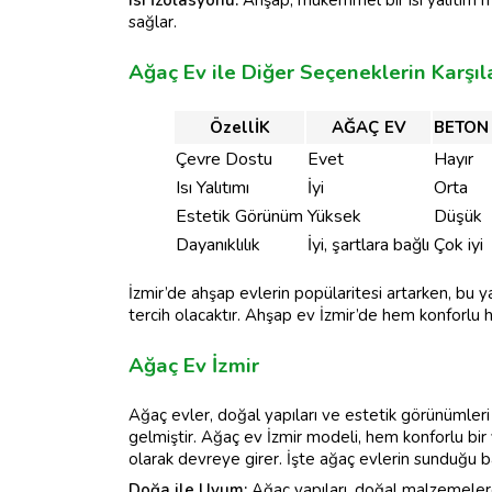
Isı İzolasyonu:
Ahşap, mükemmel bir ısı yalıtım mal
sağlar.
Ağaç Ev ile Diğer Seçeneklerin Karşıl
ÖzellİK
AĞAÇ EV
BETON
Çevre Dostu
Evet
Hayır
Isı Yalıtımı
İyi
Orta
Estetik Görünüm
Yüksek
Düşük
Dayanıklılık
İyi, şartlara bağlı
Çok iyi
İzmir’de ahşap evlerin popülaritesi artarken, bu y
tercih olacaktır. Ahşap ev İzmir’de hem konforlu 
Ağaç Ev İzmir
Ağaç evler, doğal yapıları ve estetik görünümleri
gelmiştir. Ağaç ev İzmir modeli, hem konforlu bi
olarak devreye girer. İşte ağaç evlerin sunduğu ba
Doğa ile Uyum:
Ağaç yapıları, doğal malzemelerde