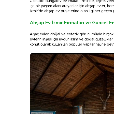
Özellikle bungalov ev imalatı İzmir'de, kişisel ze
içe bir yaşam alanı arayanlar için ahşap evler, hem
İzmir'de ahşap ev projelerine olan ilgi her geçen
Ahşap Ev İzmir Firmaları ve Güncel Fi
Ağaç evler, doğal ve estetik görünümüyle birçok kişi
evlerin inşası için uygun iklim ve doğal güzellikle
konut olarak kullanılan popüler yapılar haline gelm