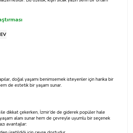
zemesidir. Bu özellik, kışın sıcak yazın serin bir ortam
aştırması
 EV
apılar, doğal yaşamı benimsemek isteyenler için harika bir
hem de estetik bir yaşam sunar.
 ile dikkat çekerken, İzmir’de de giderek popüler hale
r yaşam alanı sunar hem de çevreyle uyumlu bir seçenek
zı avantajlar:
n üretildiği için çevre dostudur.