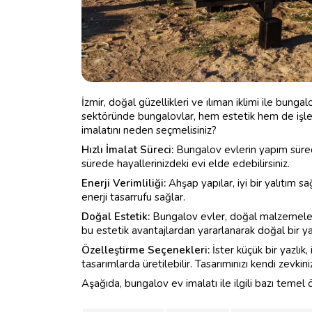
İzmir, doğal güzellikleri ve ılıman iklimi ile bunga
sektöründe bungalovlar, hem estetik hem de işlevs
imalatını neden seçmelisiniz?
Hızlı İmalat Süreci:
Bungalov evlerin yapım süreci 
sürede hayallerinizdeki evi elde edebilirsiniz.
Enerji Verimliliği:
Ahşap yapılar, iyi bir yalıtım 
enerji tasarrufu sağlar.
Doğal Estetik:
Bungalov evler, doğal malzemelerl
bu estetik avantajlardan yararlanarak doğal bir yaş
Özelleştirme Seçenekleri:
İster küçük bir yazlık,
tasarımlarda üretilebilir. Tasarımınızı kendi zevkini
Aşağıda, bungalov ev imalatı ile ilgili bazı temel öze