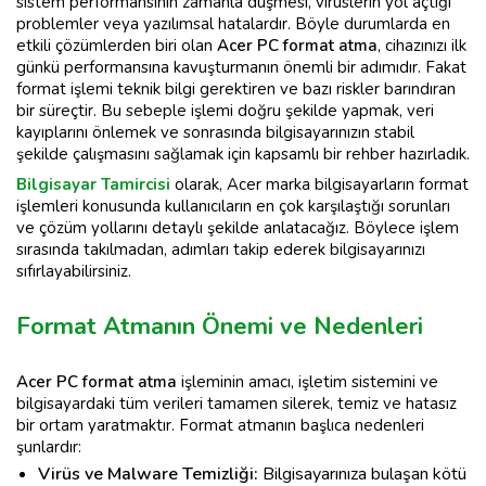
sistem performansının zamanla düşmesi, virüslerin yol açtığı
problemler veya yazılımsal hatalardır. Böyle durumlarda en
etkili çözümlerden biri olan
Acer PC format atma
, cihazınızı ilk
günkü performansına kavuşturmanın önemli bir adımıdır. Fakat
format işlemi teknik bilgi gerektiren ve bazı riskler barındıran
bir süreçtir. Bu sebeple işlemi doğru şekilde yapmak, veri
kayıplarını önlemek ve sonrasında bilgisayarınızın stabil
şekilde çalışmasını sağlamak için kapsamlı bir rehber hazırladık.
Bilgisayar Tamircisi
olarak, Acer marka bilgisayarların format
işlemleri konusunda kullanıcıların en çok karşılaştığı sorunları
ve çözüm yollarını detaylı şekilde anlatacağız. Böylece işlem
sırasında takılmadan, adımları takip ederek bilgisayarınızı
sıfırlayabilirsiniz.
Format Atmanın Önemi ve Nedenleri
Acer PC format atma
işleminin amacı, işletim sistemini ve
bilgisayardaki tüm verileri tamamen silerek, temiz ve hatasız
bir ortam yaratmaktır. Format atmanın başlıca nedenleri
şunlardır:
Virüs ve Malware Temizliği:
Bilgisayarınıza bulaşan kötü