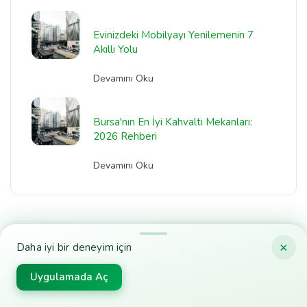
Evinizdeki Mobilyayı Yenilemenin 7
Akıllı Yolu
Devamını Oku
Bursa'nın En İyi Kahvaltı Mekanları:
2026 Rehberi
Devamını Oku
×
Daha iyi bir deneyim için
Mobil Uygulamamızı İndirin
Uygulamada Aç
Size en yakın hizmetleri ve işletmeleri kolayca keşfetmek