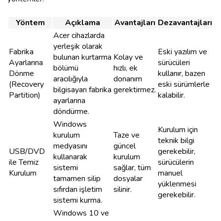
Yöntem
Açıklama
Avantajları
Dezavantajları
Acer cihazlarda
yerleşik olarak
Fabrika
Eski yazılım ve
bulunan kurtarma
Kolay ve
Ayarlarına
sürücüleri
bölümü
hızlı, ek
Dönme
kullanır, bazen
aracılığıyla
donanım
(Recovery
eski sürümlerle
bilgisayarı fabrika
gerektirmez.
Partition)
kalabilir.
ayarlarına
döndürme.
Windows
Kurulum için
kurulum
Taze ve
teknik bilgi
medyasını
güncel
USB/DVD
gerekebilir,
kullanarak
kurulum
ile Temiz
sürücülerin
sistemi
sağlar, tüm
Kurulum
manuel
tamamen silip
dosyalar
yüklenmesi
sıfırdan işletim
silinir.
gerekebilir.
sistemi kurma.
Windows 10 ve