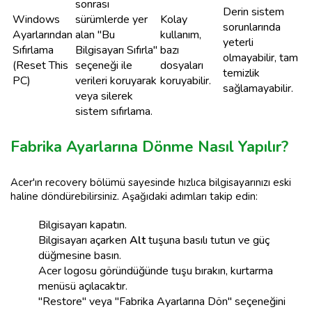
sonrası
Derin sistem
Windows
sürümlerde yer
Kolay
sorunlarında
Ayarlarından
alan "Bu
kullanım,
yeterli
Sıfırlama
Bilgisayarı Sıfırla"
bazı
olmayabilir, tam
(Reset This
seçeneği ile
dosyaları
temizlik
PC)
verileri koruyarak
koruyabilir.
sağlamayabilir.
veya silerek
sistem sıfırlama.
Fabrika Ayarlarına Dönme Nasıl Yapılır?
Acer'ın recovery bölümü sayesinde hızlıca bilgisayarınızı eski
haline döndürebilirsiniz. Aşağıdaki adımları takip edin:
Bilgisayarı kapatın.
Bilgisayarı açarken
Alt
tuşuna basılı tutun ve güç
düğmesine basın.
Acer logosu göründüğünde tuşu bırakın, kurtarma
menüsü açılacaktır.
"Restore" veya "Fabrika Ayarlarına Dön" seçeneğini