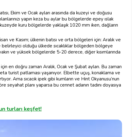
batısı, Ekim ve Ocak ayları arasında da kuzeyi ve doğusu
planlarınızı yapın keza bu aylar bu bölgelerde epey ıslak
arı kuzeyde kuru bölgelerde yaklaşık 1020 mm iken, dağların
isan ve Kasım; ülkenin batısı ve orta bölgeleri için: Aralık ve
 belirleyici olduğu ülkede sıcaklıklar bölgeden bölgeye
 yakın ve yüksek bölgelerde 5-20 derece, diğer kısımlarında
 için en doğru zaman Aralık, Ocak ve Şubat ayları. Bu zaman
 adeta turist patlaması yaşanıyor. Elbette uçuş, konaklama ve
tıyor. Ama sıcacık ipek gibi kumların ve Hint Okyanusu’nun
göre seyahat planı yaparsa bu cennet adanın tadını doyasıya
gun turları keşfet!