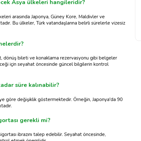
cek Asya ülkeleri hangileridir?
lkeleri arasında Japonya, Güney Kore, Maldivler ve
ır. Bu ülkeler, Türk vatandaşlarına belirli sürelerle vizesiz
nelerdir?
ort, dönüş bileti ve konaklama rezervasyonu gibi belgeler
ceği için seyahat öncesinde güncel bilgilerin kontrol
adar süre kalınabilir?
keye göre değişiklik göstermektedir. Örneğin, Japonya'da 90
tadır.
gortası gerekli mi?
sigortası ibrazını talep edebilir. Seyahat öncesinde,
kontrol etmek önemlidir.