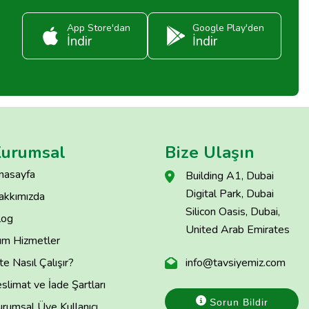
App Store'dan
Google Play'den
İndir
İndir
urumsal
Bize Ulaşın
nasayfa
Building A1, Dubai
Digital Park, Dubai
akkımızda
Silicon Oasis, Dubai,
log
United Arab Emirates
üm Hizmetler
te Nasıl Çalışır?
info@tavsiyemiz.com
slimat ve İade Şartları
Sorun Bildir
rumsal Üye Kullanıcı