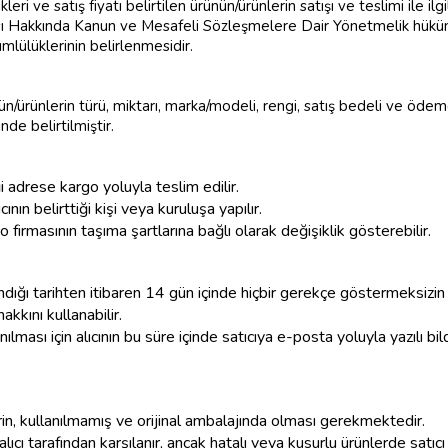
kleri ve satış fiyatı belirtilen ürünün/ürünlerin satışı ve teslimi ile ilg
sı Hakkında Kanun ve Mesafeli Sözleşmelere Dair Yönetmelik hükü
ümlülüklerinin belirlenmesidir.
ün/ürünlerin türü, miktarı, marka/modeli, rengi, satış bedeli ve ödeme
de belirtilmiştir.
iği adrese kargo yoluyla teslim edilir.
ının belirttiği kişi veya kuruluşa yapılır.
o firmasının taşıma şartlarına bağlı olarak değişiklik gösterebilir.
lındığı tarihten itibaren 14 gün içinde hiçbir gerekçe göstermeksizin
kkını kullanabilir.
ılması için alıcının bu süre içinde satıcıya e-posta yoluyla yazılı b
rin, kullanılmamış ve orijinal ambalajında olması gerekmektedir.
alıcı tarafından karşılanır, ancak hatalı veya kusurlu ürünlerde satıcı