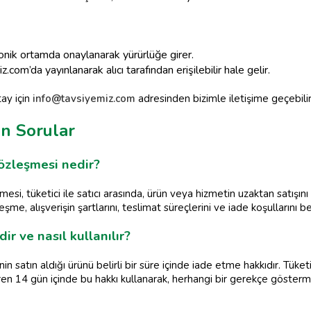
nik ortamda onaylanarak yürürlüğe girer.
com’da yayınlanarak alıcı tarafından erişilebilir hale gelir.
ay için
info@tavsiyemiz.com
adresinden bizimle iletişime geçebilirs
an Sorular
sözleşmesi nedir?
mesi, tüketici ile satıcı arasında, ürün veya hizmetin uzaktan satışın
me, alışverişin şartlarını, teslimat süreçlerini ve iade koşullarını bel
r ve nasıl kullanılır?
in satın aldığı ürünü belirli bir süre içinde iade etme hakkıdır. Tüket
baren 14 gün içinde bu hakkı kullanarak, herhangi bir gerekçe göste