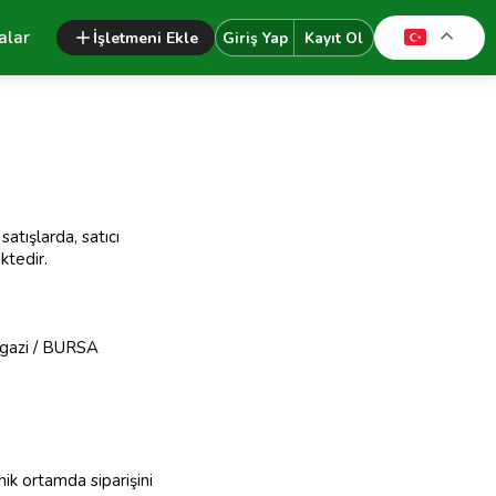
alar
İşletmeni Ekle
Giriş Yap
Kayıt Ol
atışlarda, satıcı
emektedir.
ngazi / BURSA
nik ortamda siparişini