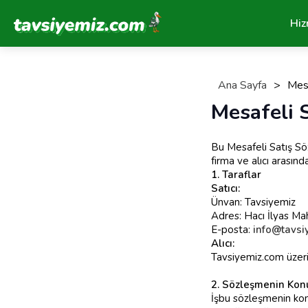
Tavsiyemiz Anasayfa
Hiz
Ana Sayfa
>
Mesa
Mesafeli 
Bu Mesafeli Satış S
firma ve alıcı arasın
1. Taraflar
Satıcı:
Ünvan: Tavsiyemiz
Adres: Hacı İlyas Ma
E-posta:
info@tavsi
Alıcı:
Tavsiyemiz.com üzerin
2. Sözleşmenin Kon
İşbu sözleşmenin konu