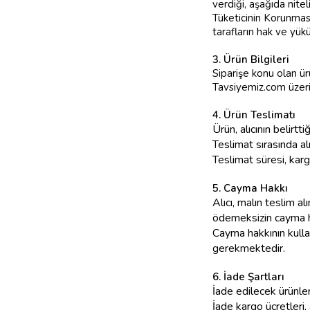
verdiği, aşağıda niteli
Tüketicinin Korunma
tarafların hak ve yük
3. Ürün Bilgileri
Siparişe konu olan ür
Tavsiyemiz.com üzerin
4. Ürün Teslimatı
Ürün, alıcının belirtt
Teslimat sırasında alıc
Teslimat süresi, karg
5. Cayma Hakkı
Alıcı, malın teslim a
ödemeksizin cayma ha
Cayma hakkının kullan
gerekmektedir.
6. İade Şartları
İade edilecek ürünle
İade kargo ücretleri, 