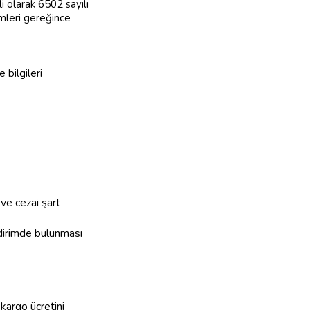
ili olarak 6502 sayılı
mleri gereğince
 bilgileri
 ve cezai şart
ildirimde bulunması
 kargo ücretini