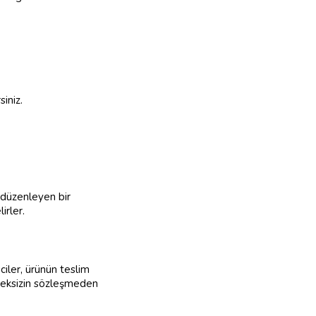
iniz.
ı düzenleyen bir
irler.
iciler, ürünün teslim
rmeksizin sözleşmeden