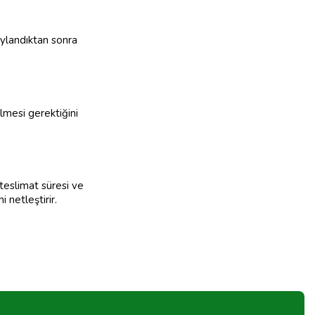
naylandıktan sonra
ilmesi gerektiğini
, teslimat süresi ve
i netleştirir.