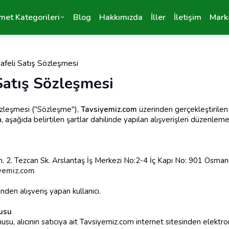
met Kategorileri
Blog
Hakkımızda
İller
İletişim
Mark
feli Satış Sözleşmesi
Satış Sözleşmesi
özleşmesi ("Sözleşme"),
Tavsiyemiz.com
üzerinden gerçekleştirilen s
da, aşağıda belirtilen şartlar dahilinde yapılan alışverişleri düzenl
h. 2. Tezcan Sk. Arslantaş İş Merkezi No:2-4 İç Kapı No: 901 Osma
yemiz.com
den alışveriş yapan kullanıcı.
usu
su, alıcının satıcıya ait Tavsiyemiz.com internet sitesinden elektro