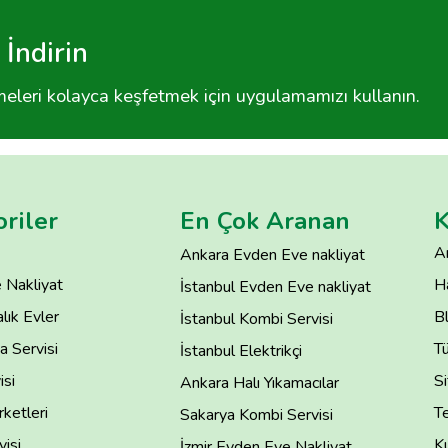
İndirin
tmeleri kolayca keşfetmek için uygulamamızı kullanın.
riler
En Çok Aranan
K
A
Ankara Evden Eve nakliyat
 Nakliyat
H
İstanbul Evden Eve nakliyat
lık Evler
B
İstanbul Kombi Servisi
 Servisi
T
İstanbul Elektrikçi
isi
Si
Ankara Halı Yıkamacılar
rketleri
Te
Sakarya Kombi Servisi
isi
Ku
İzmir Evden Eve Nakliyat