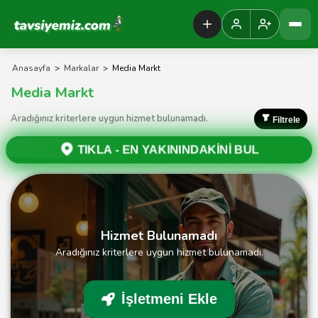
Tavsiyemiz Anasayfa
Anasayfa
>
Markalar
>
Media Markt
Media Markt
Aradığınız kriterlere uygun hizmet bulunamadı.
Filtrele
TIKLA -
EN YAKININDAKİNİ BUL
Hizmet Bulunamadı
Aradığınız kriterlere uygun hizmet bulunamadı.
İşletmeni Ekle