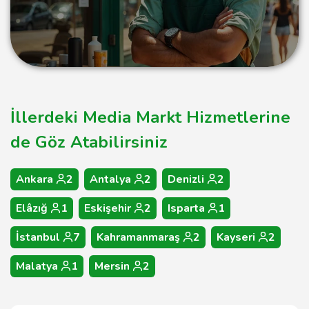
İllerdeki Media Markt Hizmetlerine
de Göz Atabilirsiniz
Ankara
2
Antalya
2
Denizli
2
Elâzığ
1
Eskişehir
2
Isparta
1
İstanbul
7
Kahramanmaraş
2
Kayseri
2
Malatya
1
Mersin
2