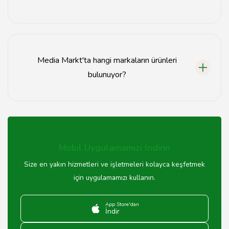
Media Markt'tan aldığınız ürünü, satın alma tarihinden
itibaren 30 gün içinde, orijinal ambalajında ve fatura ile
birlikte iade edebilirsiniz. İade işlemleri için en yakın
Media Markt'ta hangi markaların ürünleri
Media Markt şubesine başvurmanız yeterlidir.
bulunuyor?
Media Markt, Samsung, LG, Sony, Philips gibi birçok
tanınmış markanın elektronik ürünlerini sunmaktadır.
Ayrıca, kendi markası altında çeşitli ürünler de yer
almaktadır.
Mobil Uygulamamızı İndirin
Size en yakın hizmetleri ve işletmeleri kolayca keşfetmek
için uygulamamızı kullanın.
App Store'dan
İndir