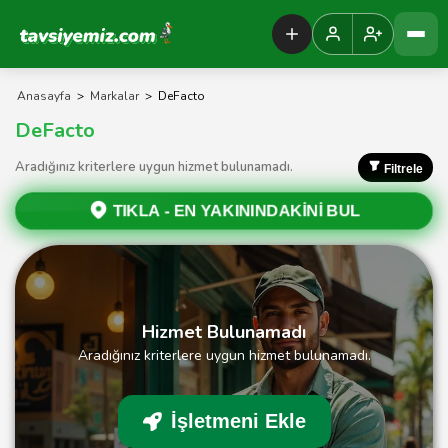
Tavsiyemiz Anasayfa
Anasayfa
>
Markalar
>
DeFacto
DeFacto
Aradığınız kriterlere uygun hizmet bulunamadı.
Filtrele
TIKLA -
EN YAKININDAKİNİ BUL
Hizmet Bulunamadı
Aradığınız kriterlere uygun hizmet bulunamadı.
İşletmeni Ekle