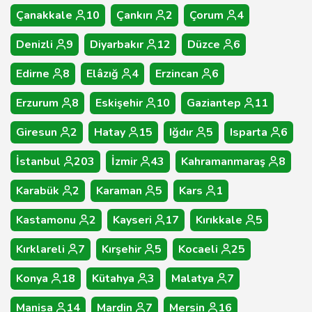
Çanakkale
10
Çankırı
2
Çorum
4
Denizli
9
Diyarbakır
12
Düzce
6
Edirne
8
Elâzığ
4
Erzincan
6
Erzurum
8
Eskişehir
10
Gaziantep
11
Giresun
2
Hatay
15
Iğdır
5
Isparta
6
İstanbul
203
İzmir
43
Kahramanmaraş
8
Karabük
2
Karaman
5
Kars
1
Kastamonu
2
Kayseri
17
Kırıkkale
5
Kırklareli
7
Kırşehir
5
Kocaeli
25
Konya
18
Kütahya
3
Malatya
7
Manisa
14
Mardin
7
Mersin
16