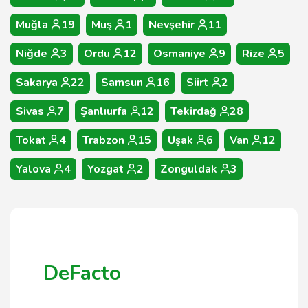
Muğla
19
Muş
1
Nevşehir
11
Niğde
3
Ordu
12
Osmaniye
9
Rize
5
Sakarya
22
Samsun
16
Siirt
2
Sivas
7
Şanlıurfa
12
Tekirdağ
28
Tokat
4
Trabzon
15
Uşak
6
Van
12
Yalova
4
Yozgat
2
Zonguldak
3
DeFacto