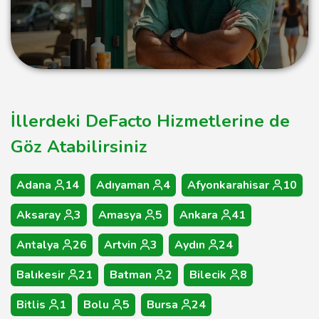
İllerdeki DeFacto Hizmetlerine de
Göz Atabilirsiniz
Adana
14
Adıyaman
4
Afyonkarahisar
10
Aksaray
3
Amasya
5
Ankara
41
Antalya
26
Artvin
3
Aydın
24
Balıkesir
21
Batman
2
Bilecik
8
Bitlis
1
Bolu
5
Bursa
24