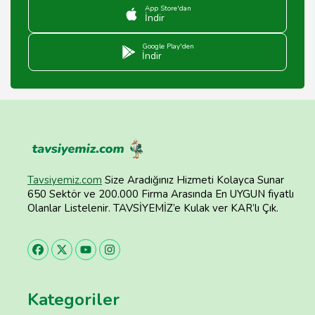
App Store'dan
İndir
Google Play'den
İndir
Tavsiyemiz.com
Size Aradığınız Hizmeti Kolayca Sunar
650 Sektör ve 200.000 Firma Arasında En UYGUN fiyatlı
Olanlar Listelenir. TAVSİYEMİZ’e Kulak ver KAR’lı Çık.
Kategoriler