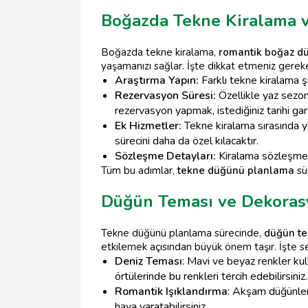
Boğazda Tekne Kiralama v
Boğazda tekne kiralama,
romantik boğaz d
yaşamanızı sağlar. İşte dikkat etmeniz gereke
Araştırma Yapın:
Farklı tekne kiralama şi
Rezervasyon Süresi:
Özellikle yaz sezon
rezervasyon yapmak, istediğiniz tarihi gara
Ek Hizmetler:
Tekne kiralama sırasında y
sürecini daha da özel kılacaktır.
Sözleşme Detayları:
Kiralama sözleşmesi
Tüm bu adımlar,
tekne düğünü planlama
sü
Düğün Teması ve Dekoras
Tekne düğünü planlama sürecinde,
düğün t
etkilemek açısından büyük önem taşır. İşte se
Deniz Teması
: Mavi ve beyaz renkler kul
örtülerinde bu renkleri tercih edebilirsiniz.
Romantik Işıklandırma
: Akşam düğünleri
hava yaratabilirsiniz.