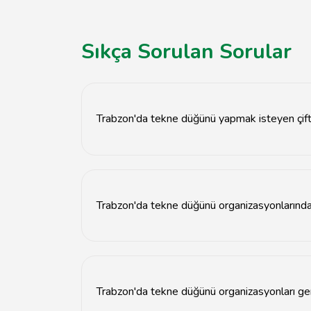
Sıkça Sorulan Sorular
Trabzon'da tekne düğünü yapmak isteyen çift
Trabzon'da tekne düğünü yapmak isteyen çiftler
daha sakin olur. Böylece deniz üzerinde gerçek
fotoğraflarınızın daha güzel çıkmasını sağlar.
Trabzon'da tekne düğünü organizasyonlarında 
Trabzon'da tekne düğünü planlarken, ilk olara
güvenlik önlemlerine dikkat edilmeli ve kapasi
misafirlerin rahatını sağlayacak düzenlemeler y
Trabzon'da tekne düğünü organizasyonları gen