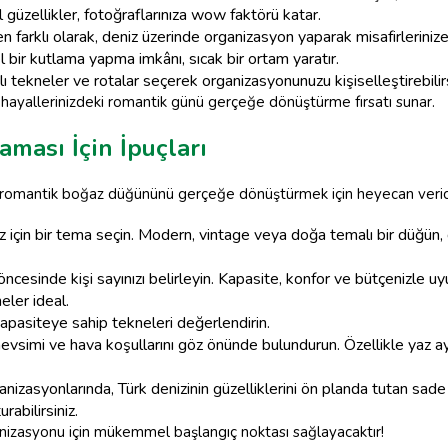
 güzellikler, fotoğraflarınıza wow faktörü katar.
 farklı olarak, deniz üzerinde organizasyon yaparak misafirleriniz
l bir kutlama yapma imkânı, sıcak bir ortam yaratır.
lı tekneler ve rotalar seçerek organizasyonunuzu kişiselleştirebilirs
hayallerinizdeki romantik günü gerçeğe dönüştürme fırsatı sunar.
ması İçin İpuçları
romantik boğaz düğününü gerçeğe dönüştürmek için heyecan verici bi
z için bir tema seçin. Modern, vintage veya doğa temalı bir düğün,
öncesinde kişi sayınızı belirleyin. Kapasite, konfor ve bütçenizle uy
eler ideal.
kapasiteye sahip tekneleri değerlendirin.
 mevsimi ve hava koşullarını göz önünde bulundurun. Özellikle yaz a
nizasyonlarında, Türk denizinin güzelliklerini ön planda tutan sade
rabilirsiniz.
anizasyonu için mükemmel başlangıç noktası sağlayacaktır!