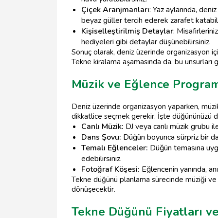
Çiçek Aranjmanları
: Yaz aylarında, deni
beyaz güller tercih ederek zarafet katabili
Kişiselleştirilmiş Detaylar
: Misafirlerin
hediyeleri gibi detaylar düşünebilirsiniz.
Sonuç olarak, deniz üzerinde organizasyon 
Tekne kiralama aşamasında da, bu unsurları
Müzik ve Eğlence Programl
Deniz üzerinde organizasyon yaparken, müzik
dikkatlice seçmek gerekir. İşte düğününüzü da
Canlı Müzik:
DJ veya canlı müzik grubu ile 
Dans Şovu:
Düğün boyunca sürpriz bir dans 
Temalı Eğlenceler:
Düğün temasına uygun
edebilirsiniz.
Fotoğraf Köşesi:
Eğlencenin yanında, anıl
Tekne düğünü planlama sürecinde müziği ve 
dönüşecektir.
Tekne Düğünü Fiyatları v