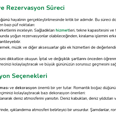
e Rezervasyon Süreci
üğünü
hayalinin gerçekleştirilmesinde kritik bir adımdır. Bu sürec
n bazı püf noktaları:
rketlerini inceleyin. Sağladıkları
hizmet
leri, tekne kapasitesini ve fi
unda yoğun rezervasyonlar olabileceğinden, kiralama işlemini erk
ntileyebilir.
emek, müzik ve diğer aksesuarlar gibi ek hizmetleri de değerlendir
ni dikkatlice okuyun. İptal ve değişiklik şartlarını önceden öğren
recinizi kolaylaştıracak ve büyük gününüzün sorunsuz geçmesini sağ
yon Seçenekleri
eması
ve
dekorasyon
önemli bir yer tutar. Romantik boğaz düğünü i
çiminizi kolaylaştıracak bazı dekorasyon önerileri:
lanarak deniz atmosferini yansıtın. Deniz kabukları, deniz yıldızları
nde, ışıklandırma atmosferi belirleyici bir unsurdur. Şamdanlar, roma