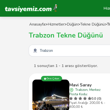
Tavsiyemiz Anasayfa
Hiz
Anasayfa
>
Hizmetler
>
Düğün
>
Tekne Düğünü
>
T
Trabzon Tekne Düğünü
Şehir seçin
1 sonuçtan 1 - 1 arası gösteriliyor.
Öne Çıkan
Mavi Saray
Trabzon, Merkez
Posta Kodu:
0.0 (0)
Fiyat Aralığı: 200,00 ₺ -
400,00 ₺