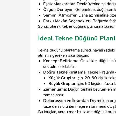
Eşsiz Manzaralar
: Deniz üzerindeki doğal
Özgün Deneyim
: Geleneksel düğünlerden
Samimi Atmosfer
: Daha az misafirle öze
Farklı Mekân Seçenekleri
: Boğazda fark
Sonuç olarak, tekne düğünü planlama süreci, 
İdeal Tekne Düğünü Planla
Tekne düğünü planlama süreci, hayalinizdeki 
almanız gereken bazı ipuçları:
Konsept Belirleme
: Öncelikle, düğününü
unutulmaz kılabilir.
Doğru Tekne Kiralama
: Tekne kiralama 
Küçük Gruplar için
: 20-30 kişilik tekn
Büyük Gruplar için
: 50 kişiden fazla 
Zamanlama
: Düğün tarihini belirlerken
zamanlardır.
Dekorasyon ve İkramlar
: Dış mekan orga
taze deniz ürünlerini içeren bir menü oluştu
Bu ipuçları, unutulmaz bir tekne düğünü org