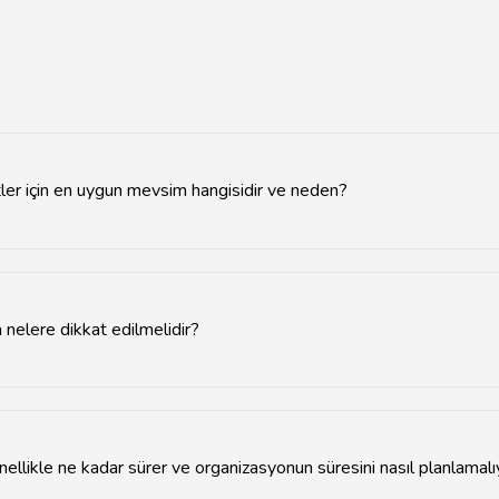
ler için en uygun mevsim hangisidir ve neden?
 genellikle ilkbahar ve yaz aylarını tercih ederler çünkü bu mevsi
leştirilen organizasyonlar daha konforlu ve güvenli hale gelir. Ayrı
nelere dikkat edilmelidir?
k deniz ve hava koşullarını göz önünde bulundurmak önemlidir. Ayrı
te sınırlarına uyulmalıdır. Dekorasyon ve müzik gibi detaylarda deni
apılmalıdır.
ellikle ne kadar sürer ve organizasyonun süresini nasıl planlamal