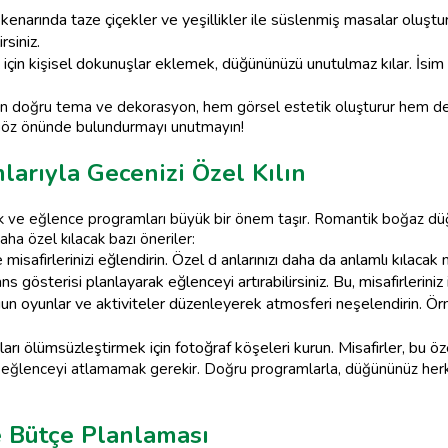
z kenarında taze çiçekler ve yeşillikler ile süslenmiş masalar oluş
rsiniz.
iz için kişisel dokunuşlar eklemek, düğününüzü unutulmaz kılar. İsim 
için doğru tema ve dekorasyon, hem görsel estetik oluşturur hem 
 göz önünde bulundurmayı unutmayın!
arıyla Gecenizi Özel Kılın
 ve eğlence programları büyük bir önem taşır. Romantik boğaz düğü
ha özel kılacak bazı öneriler:
misafirlerinizi eğlendirin. Özel d anlarınızı daha da anlamlı kılacak 
gösterisi planlayarak eğlenceyi artırabilirsiniz. Bu, misafirleriniz i
 oyunlar ve aktiviteler düzenleyerek atmosferi neşelendirin. Örn
arı ölümsüzleştirmek için fotoğraf köşeleri kurun. Misafirler, bu öz
eğlenceyi atlamamak gerekir. Doğru programlarla, düğününüz herke
e Bütçe Planlaması