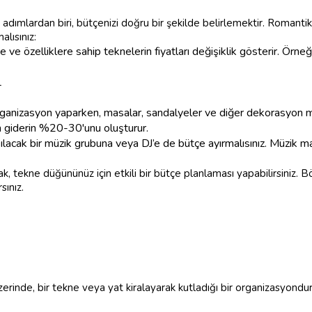
ımlardan biri, bütçenizi doğru bir şekilde belirlemektir. Romantik
lısınız:
e ve özelliklere sahip teknelerin fiyatları değişiklik gösterir. Örneğ
L
ganizasyon yaparken, masalar, sandalyeler ve diğer dekorasyon mal
m giderin %20-30'unu oluşturur.
lacak bir müzik grubuna veya DJ’e de bütçe ayırmalısınız. Müzik m
, tekne düğününüz için etkili bir bütçe planlaması yapabilirsiniz.
sınız.
üzerinde, bir tekne veya yat kiralayarak kutladığı bir organizasyondu