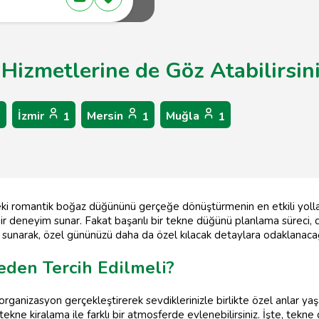
Hizmetlerine de Göz Atabilirsin
İzmir
Mersin
Muğla
1
1
1
1
ki romantik boğaz düğününü gerçeğe dönüştürmenin en etkili yolları
 deneyim sunar. Fakat başarılı bir tekne düğünü planlama süreci, dikka
rı sunarak, özel gününüzü daha da özel kılacak detaylara odaklanaca
den Tercih Edilmeli?
ganizasyon gerçekleştirerek sevdiklerinizle birlikte özel anlar yaşa
 tekne kiralama ile farklı bir atmosferde evlenebilirsiniz. İşte, tekn