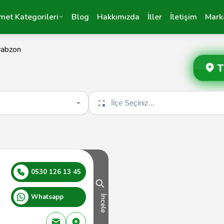
met Kategorileri
Blog
Hakkımızda
İller
İletişim
Mark
rabzon
T
İlçe seçin
0530 126 13 45
Whatsapp
İncele