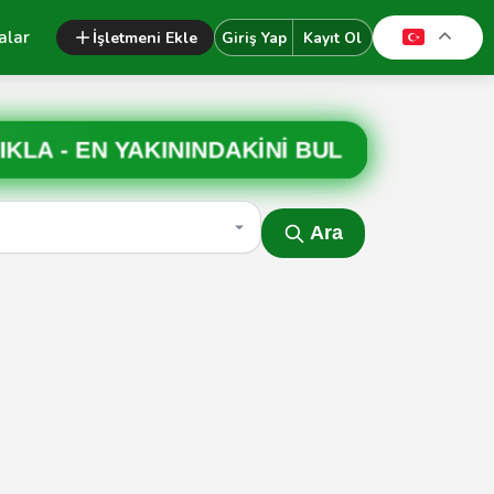
alar
İşletmeni Ekle
Giriş Yap
Kayıt Ol
IKLA -
EN YAKININDAKİNİ BUL
Ara