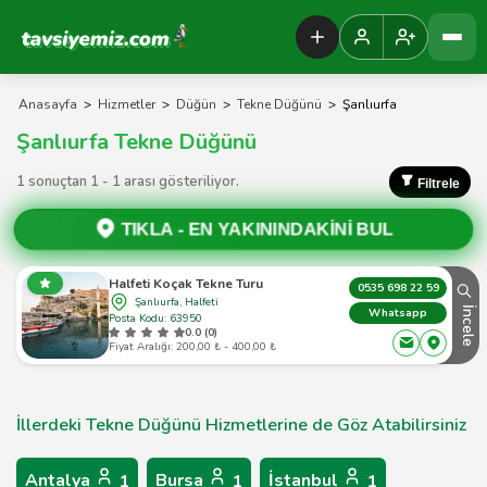
Tavsiyemiz Anasayfa
Anasayfa
>
Hizmetler
>
Düğün
>
Tekne Düğünü
>
Şanlıurfa
Şanlıurfa Tekne Düğünü
1 sonuçtan 1 - 1 arası gösteriliyor.
Filtrele
TIKLA -
EN YAKININDAKİNİ BUL
Halfeti Koçak Tekne Turu
0535 698 22 59
Şanlıurfa, Halfeti
İncele
Whatsapp
Posta Kodu: 63950
0.0 (0)
Fiyat Aralığı: 200,00 ₺ - 400,00 ₺
İllerdeki Tekne Düğünü Hizmetlerine de Göz Atabilirsiniz
Antalya
Bursa
İstanbul
1
1
1