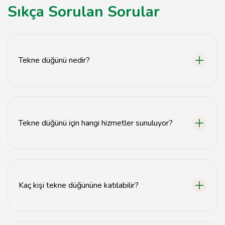
Sıkça Sorulan Sorular
Tekne düğünü nedir?
Tekne düğünü, çiftlerin deniz üzerinde bir tekne veya
yat kiralayarak gerçekleştirdikleri özel bir düğün
organizasyonudur.
Tekne düğünü için hangi hizmetler sunuluyor?
Tekne düğünü organizasyonunda yemek, dekorasyon,
müzik ve fotoğraf hizmetleri gibi çeşitli seçenekler
sunulmaktadır.
Kaç kişi tekne düğününe katılabilir?
Tekne düğünleri genellikle 10'dan 100'e kadar misafir