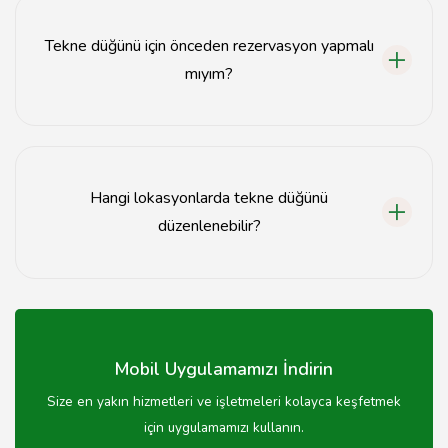
kapasitesine sahip teknelerde gerçekleştirilebilir.
Tekne düğünü için önceden rezervasyon yapmalı
mıyım?
Evet, tekne düğünü için önceden rezervasyon yapmanız
önerilir, özellikle yaz aylarında yoğun talep olabiliyor.
Hangi lokasyonlarda tekne düğünü
düzenlenebilir?
Tekne düğünleri, deniz kenarındaki birçok lokasyonda,
özellikle popüler tatil bölgelerinde düzenlenebilir.
Mobil Uygulamamızı İndirin
Size en yakın hizmetleri ve işletmeleri kolayca keşfetmek
için uygulamamızı kullanın.