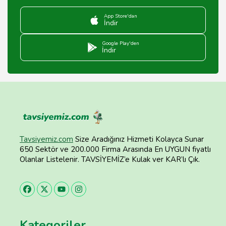
App Store'dan
İndir
Google Play'den
İndir
Tavsiyemiz.com
Size Aradığınız Hizmeti Kolayca Sunar
650 Sektör ve 200.000 Firma Arasında En UYGUN fiyatlı
Olanlar Listelenir. TAVSİYEMİZ’e Kulak ver KAR’lı Çık.
Kategoriler