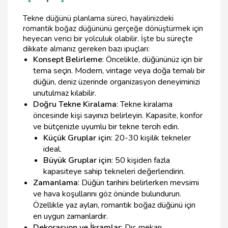
Tekne düğünü planlama süreci, hayalinizdeki
romantik boğaz düğününü gerçeğe dönüştürmek için
heyecan verici bir yolculuk olabilir. İşte bu süreçte
dikkate almanız gereken bazı ipuçları:
Konsept Belirleme
: Öncelikle, düğününüz için bir
tema seçin. Modern, vintage veya doğa temalı bir
düğün, deniz üzerinde organizasyon deneyiminizi
unutulmaz kılabilir.
Doğru Tekne Kiralama
: Tekne kiralama
öncesinde kişi sayınızı belirleyin. Kapasite, konfor
ve bütçenizle uyumlu bir tekne tercih edin.
Küçük Gruplar için
: 20-30 kişilik tekneler
ideal.
Büyük Gruplar için
: 50 kişiden fazla
kapasiteye sahip tekneleri değerlendirin.
Zamanlama
: Düğün tarihini belirlerken mevsimi
ve hava koşullarını göz önünde bulundurun.
Özellikle yaz ayları, romantik boğaz düğünü için
en uygun zamanlardır.
Dekorasyon ve İkramlar
: Dış mekan