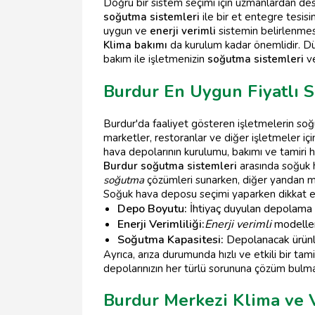
Doğru bir sistem seçimi için uzmanlardan deste
soğutma sistemleri
ile bir et entegre tesisi
uygun ve
enerji verimli
sistemin belirlenmesi
Klima bakımı
da kurulum kadar önemlidir. Düz
bakım ile işletmenizin
soğutma sistemleri
ve
Burdur En Uygun Fiyatlı 
Burdur'da faaliyet gösteren işletmelerin soğu
marketler, restoranlar ve diğer işletmeler i
hava depolarının kurulumu, bakımı ve tamiri hiz
Burdur soğutma sistemleri
arasında soğuk h
soğutma
çözümleri sunarken, diğer yandan m
Soğuk hava deposu seçimi yaparken dikkat e
Depo Boyutu:
İhtiyaç duyulan depolama a
Enerji Verimliliği:
Enerji verimli
modelleri
Soğutma Kapasitesi:
Depolanacak ürünle
Ayrıca, arıza durumunda hızlı ve etkili bir ta
depolarınızın her türlü sorununa çözüm bulma
Burdur Merkezi Klima ve 