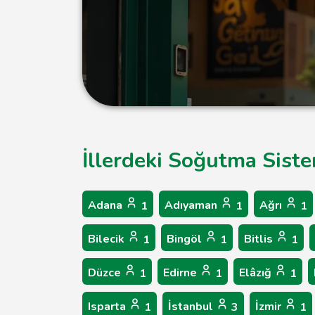
İllerdeki Soğutma Siste
Adana
Adıyaman
Ağrı
1
1
1
Bilecik
Bingöl
Bitlis
1
1
1
Düzce
Edirne
Elâzığ
1
1
1
Isparta
İstanbul
İzmir
1
3
1