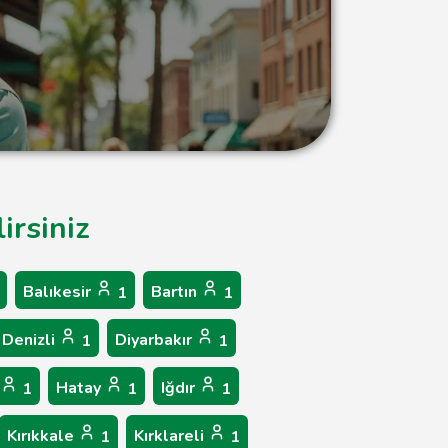
irsiniz
Balıkesir
Bartın
1
1
Denizli
Diyarbakır
1
1
Hatay
Iğdır
1
1
1
Kırıkkale
Kırklareli
1
1