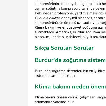
kompresörlerinizde meydana gelebilecek herha
uzman soğutma kompresörü tamir ve bakım se
Peki, neden profesyonel yardım almalısınız? 
Bununla birlikte
, deneyimli bir servis, arızan
kompresörünüzün ömrünü uzatabilir ve
enerj
Klima bakımı
ve
endüstriyel soğutma
alanı
sunmaktadır. Amacımız,
Burdur soğutma sis
bir bakım, ileride oluşabilecek büyük arızal
Sıkça Sorulan Sorular
Burdur'da soğutma sistemle
Burdur'da soğutma sistemleri için en iyi hizm
sistemler tasarlamaktadır.
Klima bakımı neden öneml
Klima bakımı, cihazın verimli çalışmasını sağ
artırmanıza yardımcı olur.