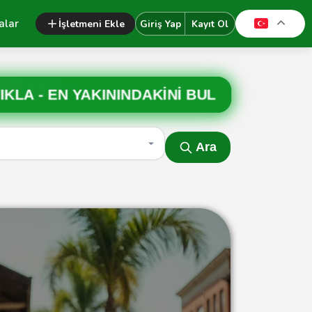
alar
İşletmeni Ekle
Giriş Yap
Kayıt Ol
IKLA -
EN YAKININDAKİNİ BUL
Ara