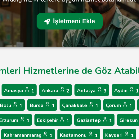
İşletmeni Ekle
mleri Hizmetlerine de Göz Atabil
Amasya
Ankara
Antalya
Aydın
1
2
3
1
Bolu
Bursa
Çanakkale
Çorum
1
1
1
1
Erzurum
Eskişehir
Gaziantep
Giresun
1
1
1
Kahramanmaraş
Kastamonu
Kayseri
1
1
1