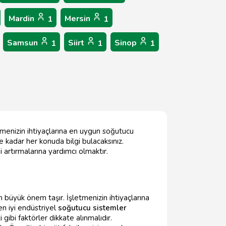
Mardin
Mersin
1
1
Samsun
Siirt
Sinop
1
1
1
tmenizin ihtiyaçlarına en uygun soğutucu
 kadar her konuda bilgi bulacaksınız.
i artırmalarına yardımcı olmaktır.
büyük önem taşır. İşletmenizin ihtiyaçlarına
en iyi endüstriyel
soğutucu sistemler
 gibi faktörler dikkate alınmalıdır.