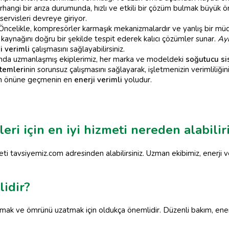
ngi bir arıza durumunda, hızlı ve etkili bir çözüm bulmak büyük ö
rvisleri devreye giriyor.
Öncelikle, kompresörler karmaşık mekanizmalardır ve yanlış bir müd
ın kaynağını doğru bir şekilde tespit ederek kalıcı çözümler sunar.
Ayr
i verimli
çalışmasını sağlayabilirsiniz.
nda uzmanlaşmış ekiplerimiz, her marka ve modeldeki
soğutucu si
temleri
nin sorunsuz çalışmasını sağlayarak, işletmenizin verimliliği
arın önüne geçmenin en
enerji verimli
yoludur.
ri için en iyi hizmeti nereden alabilir
eti tavsiyemiz.com adresinden alabilirsiniz. Uzman ekibimiz, enerji v
idir?
lamak ve ömrünü uzatmak için oldukça önemlidir. Düzenli bakım, ener