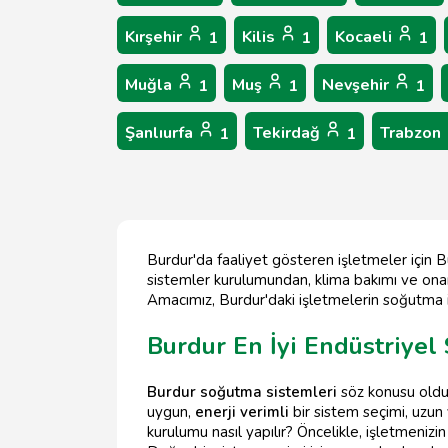
Kırşehir
Kilis
Kocaeli
1
1
1
Muğla
Muş
Nevşehir
1
1
1
Şanlıurfa
Tekirdağ
Trabzon
1
1
Burdur'da faaliyet gösteren işletmeler için 
sistemler kurulumundan, klima bakımı ve onar
Amacımız, Burdur'daki işletmelerin soğutma iht
Burdur En İyi Endüstriye
Burdur soğutma sistemleri
söz konusu oldu
uygun,
enerji verimli
bir sistem seçimi, uzun
kurulumu nasıl yapılır? Öncelikle, işletmenizin