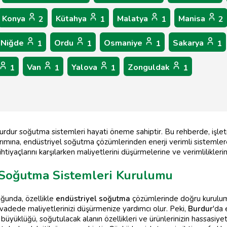
Konya
Kütahya
Malatya
Manisa
2
1
1
2
Niğde
Ordu
Osmaniye
Sakarya
1
1
1
1
Van
Yalova
Zonguldak
1
1
1
1
Burdur soğutma sistemleri hayati öneme sahiptir. Bu rehberde, işle
ımına, endüstriyel soğutma çözümlerinden enerji verimli sistemlere
iyaçlarını karşılarken maliyetlerini düşürmelerine ve verimliliklerin
l Soğutma Sistemleri Kurulumu
ğunda, özellikle
endüstriyel soğutma
çözümlerinde doğru kurulum 
 vadede maliyetlerinizi düşürmenize yardımcı olur. Peki,
Burdur
'da 
 büyüklüğü, soğutulacak alanın özellikleri ve ürünlerinizin hassasiyeti