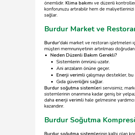
önemlidir.
Klima bakımı
ve düzenli kontrolle
konforunuzu artırabilir hem de maliyetlerinizi 
sağlar.
Burdur Market ve Restora
Burdur
'daki market ve restoran işletmeleri i
müşteri memnuniyetinin artırılması doğrudan bu
Neden Düzenli Bakım Gerekli?
Sistemlerin ömrünü uzatır.
Ani arızaların önüne geçer.
Enerji verimli
çalışmayı destekler, bu 
Gıda güvenliğini sağlar.
Burdur soğutma sistemleri
servisimiz, mark
sistemlerinin onarımına kadar geniş bir yelpa
daha
enerji verimli
hale gelmesine yardımcı
kazandırır.
Burdur Soğutma Kompresö
Burdur soğutma sistemleri
nin kalbi olan k