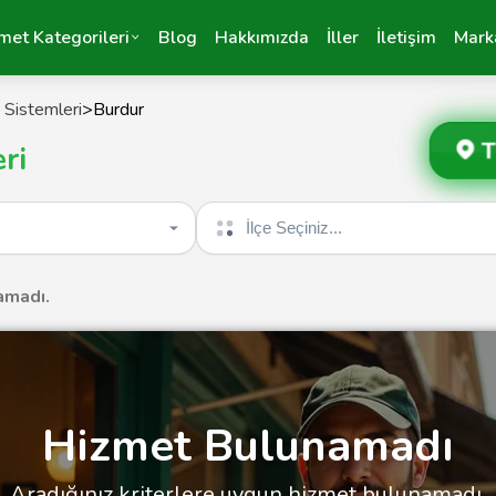
met Kategorileri
Blog
Hakkımızda
İller
İletişim
Mark
Sistemleri
>
Burdur
T
ri
İlçe seçin
amadı.
Hizmet Bulunamadı
Aradığınız kriterlere uygun hizmet bulunamadı.