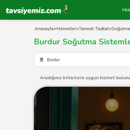
Tavsiyemiz Anasayfa
Hiz
Anasayfa
>
Hizmetler
>
Tamirat-Tadilat
>
Soğutma 
Burdur Soğutma Sistemle
Şehir seçin
Aradığınız kriterlere uygun hizmet bulun