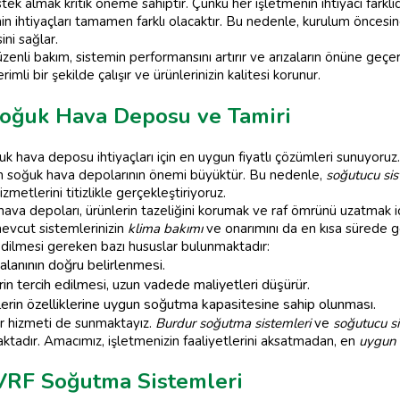
k almak kritik öneme sahiptir. Çünkü her işletmenin ihtiyacı farklıdır
nin ihtiyaçları tamamen farklı olacaktır. Bu nedenle, kurulum öncesind
ni sağlar.
enli bakım, sistemin performansını artırır ve arızaların önüne geçe
rimli bir şekilde çalışır ve ürünlerinizin kalitesi korunur.
Soğuk Hava Deposu ve Tamiri
k hava deposu ihtiyaçları için en uygun fiyatlı çözümleri sunuyoruz
çin soğuk hava depolarının önemi büyüktür. Bu nedenle,
soğutucu sis
metlerini titizlikle gerçekleştiriyoruz.
ava depoları, ürünlerin tazeliğini korumak ve raf ömrünü uzatmak içi
evcut sistemlerinizin
klima bakımı
ve onarımını da en kısa sürede ge
dilmesi gereken bazı hususlar bulunmaktadır:
lanının doğru belirlenmesi.
n tercih edilmesi, uzun vadede maliyetleri düşürür.
rin özelliklerine uygun soğutma kapasitesine sahip olunması.
mir hizmeti de sunmaktayız.
Burdur soğutma sistemleri
ve
soğutucu s
ktadır. Amacımız, işletmenizin faaliyetlerini aksatmadan, en
uygun f
VRF Soğutma Sistemleri