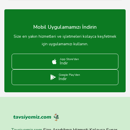
Her sanat okulunun farklı yaş grupları için programları
bulunmaktadır, bu nedenle yaş sınırları okula göre
değişiklik göstermektedir.
Mobil Uygulamamızı İndirin
Size en yakın hizmetleri ve işletmeleri kolayca keşfetmek
için uygulamamızı kullanın.
App Store'dan
İndir
Google Play'den
İndir
Tavsiyemiz.com
Size Aradığınız Hizmeti Kolayca Sunar