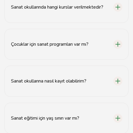
Sanat okullarında hangi kurslar verilmektedir?
Sanat okullarında resim kursları, müzik atölyeleri, tiyatro
dersleri ve çocuk sanat programları gibi çeşitli kurslar
verilmektedir.
Çocuklar için sanat programları var mı?
Evet, Manisa'daki sanat okullarında çocuklar için özel
sanat programları ve atölyeleri bulunmaktadır.
Sanat okullarına nasıl kayıt olabilirim?
Sanat okullarına kayıt olmak için ilgili okulun web
sitesinden veya doğrudan iletişime geçerek bilgi
alabilirsiniz.
Sanat eğitimi için yaş sınırı var mı?