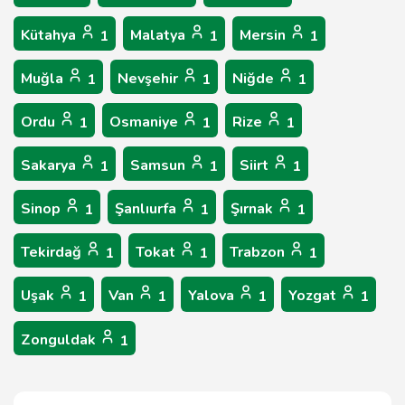
Kütahya
Malatya
Mersin
1
1
1
Muğla
Nevşehir
Niğde
1
1
1
Ordu
Osmaniye
Rize
1
1
1
Sakarya
Samsun
Siirt
1
1
1
Sinop
Şanlıurfa
Şırnak
1
1
1
Tekirdağ
Tokat
Trabzon
1
1
1
Uşak
Van
Yalova
Yozgat
1
1
1
1
Zonguldak
1