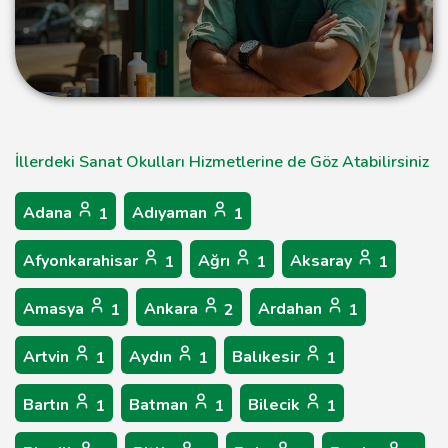
İllerdeki Sanat Okulları Hizmetlerine de Göz Atabilirsiniz
Adana
Adıyaman
1
1
Afyonkarahisar
Ağrı
Aksaray
1
1
1
Amasya
Ankara
Ardahan
1
2
1
Artvin
Aydın
Balıkesir
1
1
1
Bartın
Batman
Bilecik
1
1
1