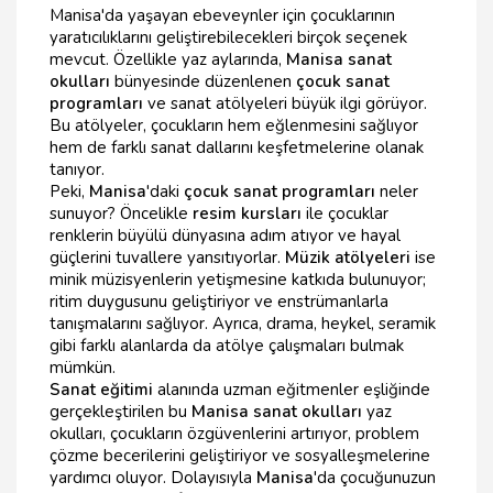
Manisa'da yaşayan ebeveynler için çocuklarının
yaratıcılıklarını geliştirebilecekleri birçok seçenek
mevcut. Özellikle yaz aylarında,
Manisa sanat
okulları
bünyesinde düzenlenen
çocuk sanat
programları
ve sanat atölyeleri büyük ilgi görüyor.
Bu atölyeler, çocukların hem eğlenmesini sağlıyor
hem de farklı sanat dallarını keşfetmelerine olanak
tanıyor.
Peki,
Manisa
'daki
çocuk sanat programları
neler
sunuyor? Öncelikle
resim kursları
ile çocuklar
renklerin büyülü dünyasına adım atıyor ve hayal
güçlerini tuvallere yansıtıyorlar.
Müzik atölyeleri
ise
minik müzisyenlerin yetişmesine katkıda bulunuyor;
ritim duygusunu geliştiriyor ve enstrümanlarla
tanışmalarını sağlıyor. Ayrıca, drama, heykel, seramik
gibi farklı alanlarda da atölye çalışmaları bulmak
mümkün.
Sanat eğitimi
alanında uzman eğitmenler eşliğinde
gerçekleştirilen bu
Manisa sanat okulları
yaz
okulları, çocukların özgüvenlerini artırıyor, problem
çözme becerilerini geliştiriyor ve sosyalleşmelerine
yardımcı oluyor. Dolayısıyla
Manisa
'da çocuğunuzun