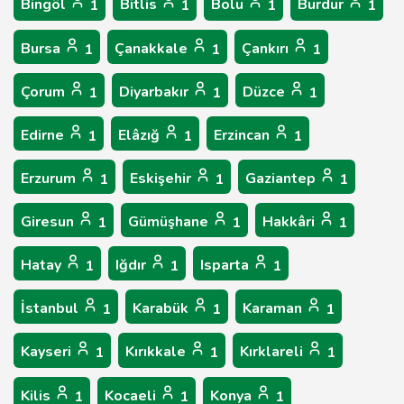
Bingöl
Bitlis
Bolu
Burdur
1
1
1
1
Bursa
Çanakkale
Çankırı
1
1
1
Çorum
Diyarbakır
Düzce
1
1
1
Edirne
Elâzığ
Erzincan
1
1
1
Erzurum
Eskişehir
Gaziantep
1
1
1
Giresun
Gümüşhane
Hakkâri
1
1
1
Hatay
Iğdır
Isparta
1
1
1
İstanbul
Karabük
Karaman
1
1
1
Kayseri
Kırıkkale
Kırklareli
1
1
1
Kilis
Kocaeli
Konya
1
1
1