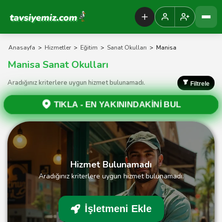
Tavsiyemiz Anasayfa
Anasayfa
>
Hizmetler
>
Eğitim
>
Sanat Okulları
>
Manisa
Manisa Sanat Okulları
Aradığınız kriterlere uygun hizmet bulunamadı.
Filtrele
TIKLA -
EN YAKININDAKİNİ BUL
Hizmet Bulunamadı
Aradığınız kriterlere uygun hizmet bulunamadı.
İşletmeni Ekle