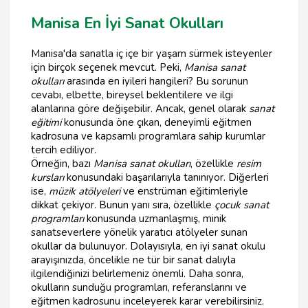
Manisa En İyi Sanat Okulları
Manisa'da sanatla iç içe bir yaşam sürmek isteyenler
için birçok seçenek mevcut. Peki,
Manisa sanat
okulları
arasında en iyileri hangileri? Bu sorunun
cevabı, elbette, bireysel beklentilere ve ilgi
alanlarına göre değişebilir. Ancak, genel olarak
sanat
eğitimi
konusunda öne çıkan, deneyimli eğitmen
kadrosuna ve kapsamlı programlara sahip kurumlar
tercih ediliyor.
Örneğin, bazı
Manisa sanat okulları
, özellikle
resim
kursları
konusundaki başarılarıyla tanınıyor. Diğerleri
ise,
müzik atölyeleri
ve enstrüman eğitimleriyle
dikkat çekiyor. Bunun yanı sıra, özellikle
çocuk sanat
programları
konusunda uzmanlaşmış, minik
sanatseverlere yönelik yaratıcı atölyeler sunan
okullar da bulunuyor. Dolayısıyla, en iyi sanat okulu
arayışınızda, öncelikle ne tür bir sanat dalıyla
ilgilendiğinizi belirlemeniz önemli. Daha sonra,
okulların sunduğu programları, referanslarını ve
eğitmen kadrosunu inceleyerek karar verebilirsiniz.