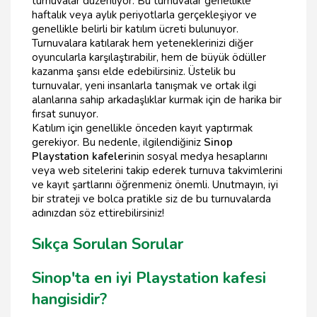
turnuvalar düzenliyor. Bu turnuvalar genellikle
haftalık veya aylık periyotlarla gerçekleşiyor ve
genellikle belirli bir katılım ücreti bulunuyor.
Turnuvalara katılarak hem yeteneklerinizi diğer
oyuncularla karşılaştırabilir, hem de büyük ödüller
kazanma şansı elde edebilirsiniz. Üstelik bu
turnuvalar, yeni insanlarla tanışmak ve ortak ilgi
alanlarına sahip arkadaşlıklar kurmak için de harika bir
fırsat sunuyor.
Katılım için genellikle önceden kayıt yaptırmak
gerekiyor. Bu nedenle, ilgilendiğiniz
Sinop
Playstation kafeleri
nin sosyal medya hesaplarını
veya web sitelerini takip ederek turnuva takvimlerini
ve kayıt şartlarını öğrenmeniz önemli. Unutmayın, iyi
bir strateji ve bolca pratikle siz de bu turnuvalarda
adınızdan söz ettirebilirsiniz!
Sıkça Sorulan Sorular
Sinop'ta en iyi Playstation kafesi
hangisidir?