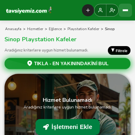
Tavsiyemiz Anasayfa
Anasayfa
>
Hizmetler
>
Eğlence
>
Playstation Kafeler
>
Sinop
Sinop Playstation Kafeler
Aradığınız kriterlere uygun hizmet bulunamadı.
Filtrele
TIKLA -
EN YAKININDAKİNİ BUL
Hizmet Bulunamadı
Aradığınız kriterlere uygun hizmet bulunamadı.
İşletmeni Ekle