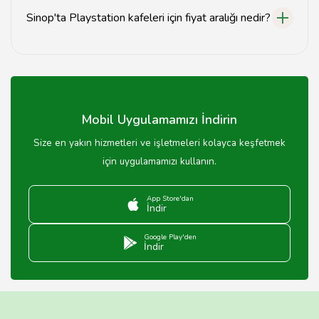
Sinop'ta Playstation kafeleri için fiyat aralığı nedir?
Sinop'taki Playstation kafelerinde saatlik oyun fiyatları
genellikle 20-50 TL arasında değişmektedir.
Mobil Uygulamamızı İndirin
Size en yakın hizmetleri ve işletmeleri kolayca keşfetmek
için uygulamamızı kullanın.
App Store'dan
İndir
Google Play'den
İndir