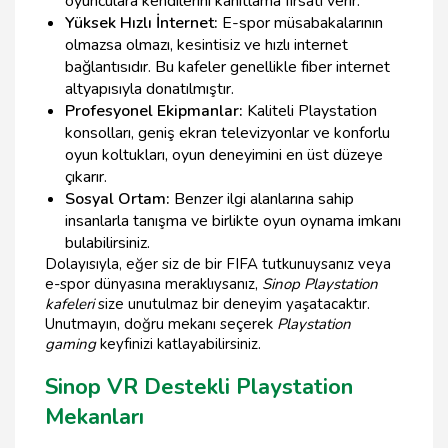
oyunculara kendilerini kanıtlama fırsatı verir.
Yüksek Hızlı İnternet:
E-spor müsabakalarının
olmazsa olmazı, kesintisiz ve hızlı internet
bağlantısıdır. Bu kafeler genellikle fiber internet
altyapısıyla donatılmıştır.
Profesyonel Ekipmanlar:
Kaliteli Playstation
konsolları, geniş ekran televizyonlar ve konforlu
oyun koltukları, oyun deneyimini en üst düzeye
çıkarır.
Sosyal Ortam:
Benzer ilgi alanlarına sahip
insanlarla tanışma ve birlikte oyun oynama imkanı
bulabilirsiniz.
Dolayısıyla, eğer siz de bir FIFA tutkunuysanız veya
e-spor dünyasına meraklıysanız,
Sinop Playstation
kafeleri
size unutulmaz bir deneyim yaşatacaktır.
Unutmayın, doğru mekanı seçerek
Playstation
gaming
keyfinizi katlayabilirsiniz.
Sinop VR Destekli Playstation
Mekanları