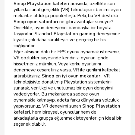
Sinop Playstation kafeleri
arasında, özellikle son
yıllarda sanal gerçeklik (VR) teknolojisini benimseyen
mekanlar oldukça popülerleşti. Peki, bu VR destekli
Sinop oyun salonları
ne gibi avantajlar sunuyor?
Öncelikle, oyun deneyimini bambaşka bir boyuta
taşıyorlar. Standart
Playstation gaming
deneyimine
kıyasla çok daha sürükleyici ve gerçekçi bir his
sağlıyorlar.
Eğer aksiyon dolu bir FPS oyunu oynamak isterseniz,
VR gözlükler sayesinde kendinizi oyunun içinde
hissetmeniz mümkün. Veya korku oyunlarını
denemeye cesaretiniz varsa, VR ile gerilimi katbekat
artırabilirsiniz.
Sinop en iyi oyun mekanları
, VR
teknolojisiyle donatılmış Playstation sistemlerini
sunarak, yenilikçi ve unutulmaz bir oyun deneyimi
vadediyorlar. Bu mekanlarda sadece oyun
oynamakla kalmayıp, adeta farklı dünyalara yolculuk
yapıyorsunuz. VR deneyimi sunan
Sinop Playstation
kafeleri
, hem bireysel oyuncular hem de
arkadaşlarla grupça eğlenmek isteyenler için ideal bir
seçenek olabilir.