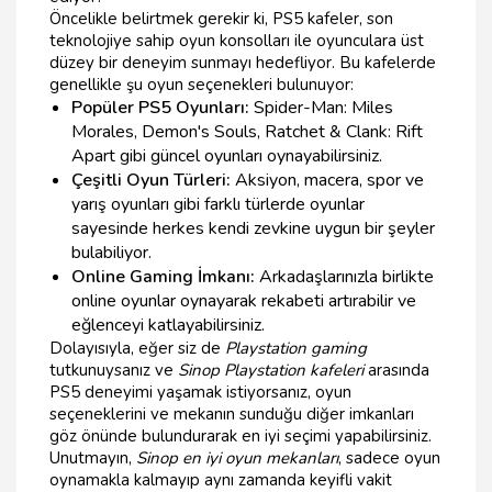
Öncelikle belirtmek gerekir ki, PS5 kafeler, son
teknolojiye sahip oyun konsolları ile oyunculara üst
düzey bir deneyim sunmayı hedefliyor. Bu kafelerde
genellikle şu oyun seçenekleri bulunuyor:
Popüler PS5 Oyunları:
Spider-Man: Miles
Morales, Demon's Souls, Ratchet & Clank: Rift
Apart gibi güncel oyunları oynayabilirsiniz.
Çeşitli Oyun Türleri:
Aksiyon, macera, spor ve
yarış oyunları gibi farklı türlerde oyunlar
sayesinde herkes kendi zevkine uygun bir şeyler
bulabiliyor.
Online Gaming İmkanı:
Arkadaşlarınızla birlikte
online oyunlar oynayarak rekabeti artırabilir ve
eğlenceyi katlayabilirsiniz.
Dolayısıyla, eğer siz de
Playstation gaming
tutkunuysanız ve
Sinop Playstation kafeleri
arasında
PS5 deneyimi yaşamak istiyorsanız, oyun
seçeneklerini ve mekanın sunduğu diğer imkanları
göz önünde bulundurarak en iyi seçimi yapabilirsiniz.
Unutmayın,
Sinop en iyi oyun mekanları
, sadece oyun
oynamakla kalmayıp aynı zamanda keyifli vakit