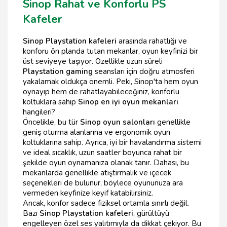
Sinop Rahat ve Konforlu PS
Kafeler
Sinop Playstation kafeleri
arasında rahatlığı ve
konforu ön planda tutan mekanlar, oyun keyfinizi bir
üst seviyeye taşıyor. Özellikle uzun süreli
Playstation gaming
seansları için doğru atmosferi
yakalamak oldukça önemli. Peki, Sinop'ta hem oyun
oynayıp hem de rahatlayabileceğiniz, konforlu
koltuklara sahip
Sinop en iyi oyun mekanları
hangileri?
Öncelikle, bu tür
Sinop oyun salonları
genellikle
geniş oturma alanlarına ve ergonomik oyun
koltuklarına sahip. Ayrıca, iyi bir havalandırma sistemi
ve ideal sıcaklık, uzun saatler boyunca rahat bir
şekilde oyun oynamanıza olanak tanır. Dahası, bu
mekanlarda genellikle atıştırmalık ve içecek
seçenekleri de bulunur, böylece oyununuza ara
vermeden keyfinize keyif katabilirsiniz.
Ancak, konfor sadece fiziksel ortamla sınırlı değil.
Bazı
Sinop Playstation kafeleri
, gürültüyü
engelleyen özel ses yalıtımıyla da dikkat çekiyor. Bu