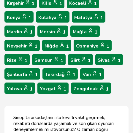
Kırşehir
Kilis
Kocaeli
1
1
1
Konya
Kütahya
Malatya
1
1
1
Mardin
Mersin
Muğla
1
1
1
Nevşehir
Niğde
Osmaniye
1
1
1
Rize
Samsun
Siirt
Sivas
1
1
1
1
Şanlıurfa
Tekirdağ
Van
1
1
1
Yalova
Yozgat
Zonguldak
1
1
1
Sinop'ta arkadaşlarınızla keyifli vakit geçirmek,
rekabeti doruklarda yaşamak ve son çıkan oyunları
deneyimlemek mi istiyorsunuz? O zaman doğru