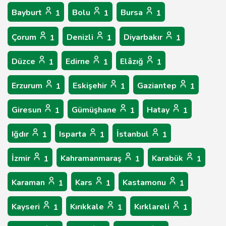
Bayburt
Bolu
Bursa
1
1
1
Çorum
Denizli
Diyarbakır
1
1
1
Düzce
Edirne
Elâzığ
1
1
1
Erzurum
Eskişehir
Gaziantep
1
1
1
Giresun
Gümüşhane
Hatay
1
1
1
Iğdır
Isparta
İstanbul
1
1
1
İzmir
Kahramanmaraş
Karabük
1
1
1
Karaman
Kars
Kastamonu
1
1
1
Kayseri
Kırıkkale
Kırklareli
1
1
1