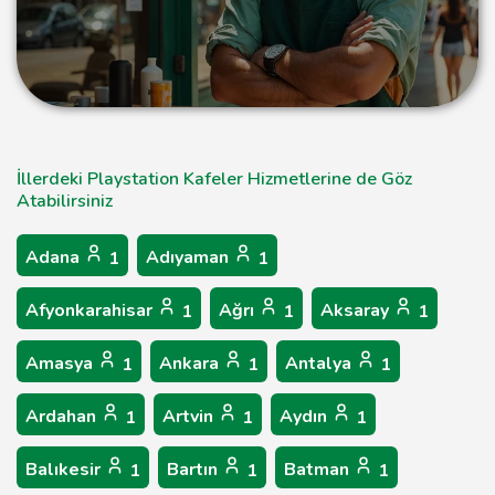
İllerdeki Playstation Kafeler Hizmetlerine de Göz
Atabilirsiniz
Adana
Adıyaman
1
1
Afyonkarahisar
Ağrı
Aksaray
1
1
1
Amasya
Ankara
Antalya
1
1
1
Ardahan
Artvin
Aydın
1
1
1
Balıkesir
Bartın
Batman
1
1
1