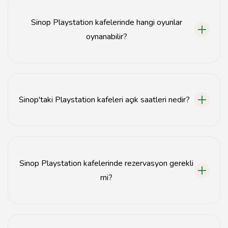
Dünyası, Game Zone ve PlayStation Cafe
bulunmaktadır.
Sinop Playstation kafelerinde hangi oyunlar
oynanabilir?
Sinop Playstation kafelerinde FIFA, Call of Duty, Mortal
Kombat ve daha birçok popüler oyun oynanabilir.
Sinop'taki Playstation kafeleri açık saatleri nedir?
Genellikle Sinop'taki Playstation kafeleri sabah
10:00'dan gece 00:00'a kadar açıktır.
Sinop Playstation kafelerinde rezervasyon gerekli
mi?
Yoğun saatlerde rezervasyon yapılması önerilir, ancak
genellikle rezervasyon zorunlu değildir.