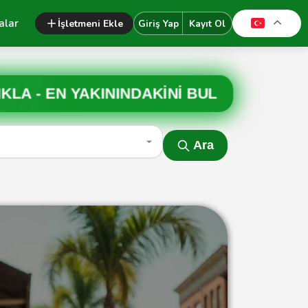
alar
İşletmeni Ekle
Giriş Yap
Kayıt Ol
IKLA -
EN YAKININDAKİNİ BUL
Ara