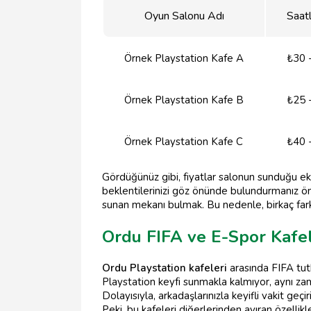
Oyun Salonu Adı
Saatl
Örnek Playstation Kafe A
₺30 
Örnek Playstation Kafe B
₺25 
Örnek Playstation Kafe C
₺40 
Gördüğünüz gibi, fiyatlar salonun sunduğu ek 
beklentilerinizi göz önünde bulundurmanız öne
sunan mekanı bulmak. Bu nedenle, birkaç far
Ordu FIFA ve E-Spor Kafel
Ordu Playstation kafeleri
arasında FIFA tutk
Playstation keyfi sunmakla kalmıyor, aynı za
Dolayısıyla, arkadaşlarınızla keyifli vakit geç
Peki, bu kafeleri diğerlerinden ayıran özelli