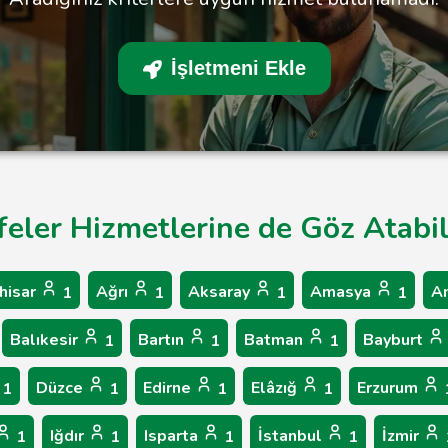
İşletmeni Ekle
feler Hizmetlerine de Göz Atabil
hisar
Ağrı
Aksaray
Amasya
A
1
1
1
1
Balıkesir
Bartın
Batman
Bayburt
1
1
1
Düzce
Edirne
Elâzığ
Erzurum
1
1
1
1
Iğdır
Isparta
İstanbul
İzmir
1
1
1
1