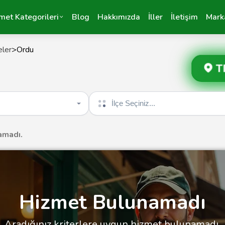
met Kategorileri
Blog
Hakkımızda
İller
İletişim
Mark
eler
>
Ordu
T
İlçe seçin
amadı.
Hizmet Bulunamadı
Aradığınız kriterlere uygun hizmet bulunamadı.