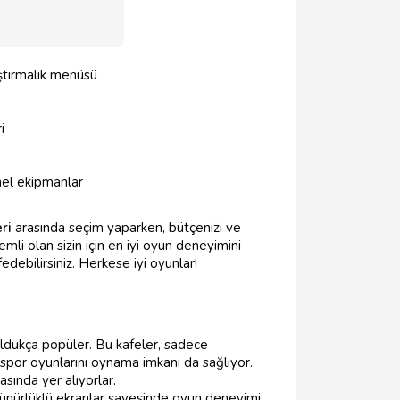
ıştırmalık menüsü
i
nel ekipmanlar
ri
arasında seçim yaparken, bütçenizi ve
li olan sizin için en iyi oyun deneyimini
edebilirsiniz. Herkese iyi oyunlar!
oldukça popüler. Bu kafeler, sadece
spor oyunlarını oynama imkanı da sağlıyor.
asında yer alıyorlar.
özünürlüklü ekranlar sayesinde oyun deneyimi