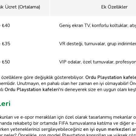
ik Ücret (Ortalama)
Ek Özellikler
- ₺40
Geniş ekran TV, konforlu koltuklar, at
- ₺35
VR desteği, turnuvalar, grup indirimler
- ₺50
VIP odalar, özel turnuvalar, profesyo
özelliklere göre değişiklik gösterebiliyor.
Ordu Playstation kafele
mlidir. Unutmayın, en pahalı olan her zaman en iyi olmayabilir! Önem
klı
Ordu Playstation kafeleri
'ni deneyerek size en uygun olanı keşf
eri
unları ve e-spor meraklıları için özel olarak tasarlanmış mekanlar 
manda rekabetçi bir ortamda FIFA turnuvalarına katılma ve diğer e-
irirken yeteneklerinizi sergileyebileceğiniz
en iyi oyun merkezleri
ar
kler neler? Öncelikle, son model Playstation konsolları ve yüksek ç