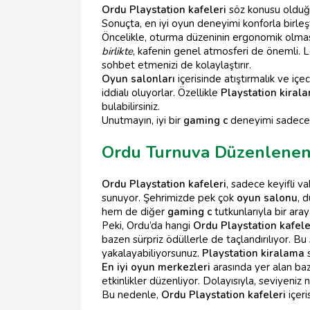
Ordu Playstation kafeleri
söz konusu olduğu
Sonuçta, en iyi oyun deneyimi konforla birleş
Öncelikle, oturma düzeninin ergonomik olması 
birlikte
, kafenin genel atmosferi de önemli. Lo
sohbet etmenizi de kolaylaştırır.
Oyun salonları
içerisinde atıştırmalık ve içe
iddialı oluyorlar. Özellikle
Playstation kiral
bulabilirsiniz.
Unutmayın, iyi bir
gaming c
deneyimi sadece o
Ordu Turnuva Düzenlenen 
Ordu Playstation kafeleri
, sadece keyifli v
sunuyor. Şehrimizde pek çok
oyun salonu
, 
hem de diğer
gaming c
tutkunlarıyla bir ara
Peki, Ordu’da hangi
Ordu Playstation kafele
bazen sürpriz ödüllerle de taçlandırılıyor.
yakalayabiliyorsunuz.
Playstation kiralama
s
En iyi oyun merkezleri
arasında yer alan baz
etkinlikler düzenliyor. Dolayısıyla, seviyeni
Bu nedenle,
Ordu Playstation kafeleri
içeri