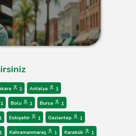
irsiniz
nkara
Antalya
1
1
Bolu
Bursa
1
1
1
Eskişehir
Gaziantep
1
1
1
Kahramanmaraş
Karabük
1
1
1