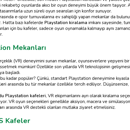
bi rekabetçi oyunlarda akıcı bir oyun deneyimi büyük önem taşıyor. 
sarımlarla uzun süreli oyun seansları için konfor sunuyor.
rasında e-spor turnuvalarına ev sahipliği yapan mekanlar da bulu
r. Hatta bazı kafelerde
Playstation kiralama
imkanı sayesinde, tur
tkunları için bu kafeler, sadece oyun oynamakla kalmayıp aynı zam
r.
tion Mekanları
rçeklik (VR) deneyimini sunan mekanlar, oyunseverlere yepyeni bir 
ssetmek mümkün! Özellikle son yıllarda VR teknolojisinin gelişmesiy
ya başladı.
u kadar popüler? Çünkü, standart Playstation deneyimine kıyasla ç
leri
arasında bu tür mekanlar özellikle tercih ediliyor. Düşünsenize
u Playstation kafeleri
, VR ekipmanlarını ayrı olarak kiralama seç
uyor. VR oyun seçenekleri genellikle aksiyon, macera ve simülasyon t
arı
arasında VR destekli olanları mutlaka ziyaret etmelisiniz.
S Kafeler