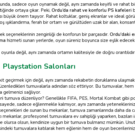
nda, sadece oyun oynamak değil, aynı zamanda keyifli ve rahat bi
tiğinde ortaya çıkar. Peki,
Ordu’da rahat ve konforlu PS kafeleri
b
büyük önem taşıyor. Rahat koltuklar, geniş ekranlar ve ideal görüş 
ş ışıklandırma, ferah bir ortam ve gürültüden uzak bir alan, konsant
cek seçeneklerinin zenginliği de konforun bir parçasıdır.
Ordu'daki e
ama
hizmeti sunan yerlerde, oyun süreniz boyunca size eşlik edecek lez
yunla değil, aynı zamanda ortamın kalitesiyle de doğru orantılıdır
Playstation Salonları
akit geçirmek için değil, aynı zamanda rekabetin doruklarına ulaşma
düzenledikleri turnuvalarla adından söz ettiriyor. Bu turnuvalar, hem
ya gelmenizi sağlıyor.
ri
turnuva düzenliyor? Genellikle FIFA, PES, Mortal Kombat gibi po
 Bu sayede, sadece eğlenmekle kalmıyor, aynı zamanda yeteneklerini
eçenekleri de sunan bu mekanlar, turnuva zamanlarında daha da ca
ı mekanlar, profesyonel turnuvalara ev sahipliği yaparken, bazıları
z ne olursa olsun, kendinize uygun bir turnuva bulmanız mümkün. Unu
sindeki turnuvalara katılarak hem eğlenin hem de oyun becerilerinizi 