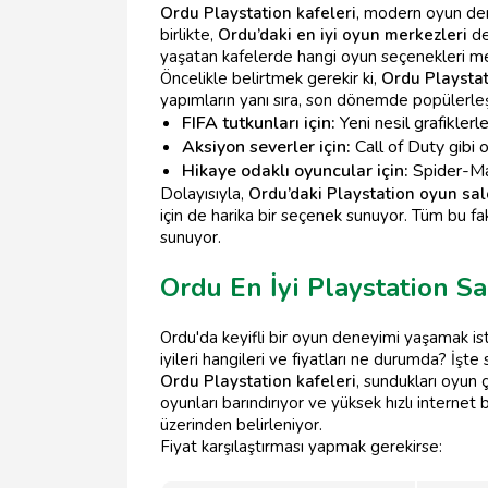
Ordu Playstation kafeleri
, modern oyun dene
birlikte,
Ordu’daki en iyi oyun merkezleri
de
yaşatan kafelerde hangi oyun seçenekleri m
Öncelikle belirtmek gerekir ki,
Ordu Playstat
yapımların yanı sıra, son dönemde popülerle
FIFA tutkunları için:
Yeni nesil grafiklerl
Aksiyon severler için:
Call of Duty gibi o
Hikaye odaklı oyuncular için:
Spider-Man
Dolayısıyla,
Ordu’daki Playstation oyun sal
için de harika bir seçenek sunuyor. Tüm bu fa
sunuyor.
Ordu En İyi Playstation Sa
Ordu'da keyifli bir oyun deneyimi yaşamak ist
iyileri hangileri ve fiyatları ne durumda? İşte 
Ordu Playstation kafeleri
, sundukları oyun ç
oyunları barındırıyor ve yüksek hızlı internet b
üzerinden belirleniyor.
Fiyat karşılaştırması yapmak gerekirse: