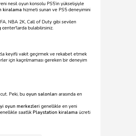
eni nesil oyun konsolu PS5’in yükselişiyle
n kiralama
hizmeti sunan ve PS5 deneyimini
FIFA, NBA 2K, Call of Duty gibi sevilen
 c
enter'larda bulabilirsiniz.
la keyifli vakit geçirmek ve rekabet etmek
ler için kaçırılmaması gereken bir deneyim
ut. Peki, bu
oyun salonları
arasında en
iyi oyun merkezleri
genellikle en yeni
enellikle saatlik
Playstation kiralama
ücreti