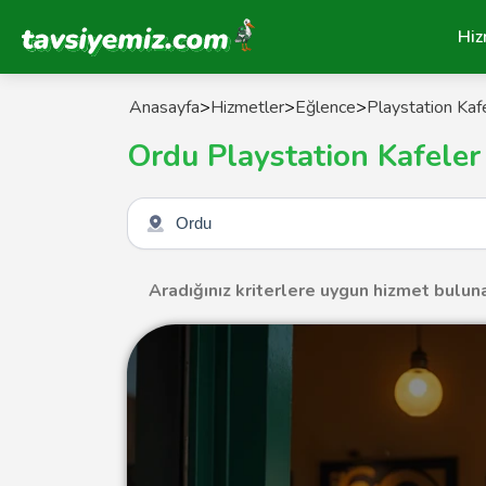
Tavsiyemiz Anasayfa
Hiz
Anasayfa
>
Hizmetler
>
Eğlence
>
Playstation Kaf
Ordu Playstation Kafeler
Şehir seçin
Aradığınız kriterlere uygun hizmet bulun