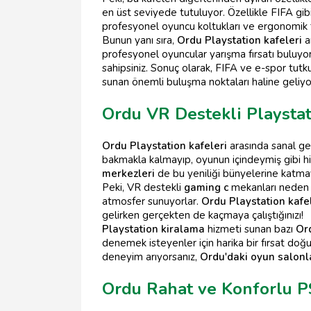
en üst seviyede tutuluyor. Özellikle FIFA gi
profesyonel oyuncu koltukları ve ergonomik ta
Bunun yanı sıra,
Ordu Playstation kafeleri
a
profesyonel oyuncular yarışma fırsatı buluyo
sahipsiniz. Sonuç olarak, FIFA ve e-spor tu
sunan önemli buluşma noktaları haline geliyo
Ordu VR Destekli Playsta
Ordu Playstation kafeleri
arasında sanal ge
bakmakla kalmayıp, oyunun içindeymiş gibi hi
merkezleri
de bu yeniliği bünyelerine katma
Peki, VR destekli
gaming c
mekanları neden b
atmosfer sunuyorlar.
Ordu Playstation kafe
gelirken gerçekten de kaçmaya çalıştığınızı!
Playstation kiralama
hizmeti sunan bazı
Ord
denemek isteyenler için harika bir fırsat doğ
deneyim arıyorsanız,
Ordu'daki oyun salonl
Ordu Rahat ve Konforlu P