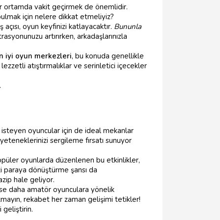
r ortamda vakit geçirmek de önemlidir.
ulmak için nelere dikkat etmeliyiz?
açısı, oyun keyfinizi katlayacaktır.
Bununla
rasyonunuzu artırırken, arkadaşlarınızla
n iyi oyun merkezleri
, bu konuda genellikle
zetli atıştırmalıklar ve serinletici içecekler
.
k isteyen oyuncular için de ideal mekanlar
 yeteneklerinizi sergileme fırsatı sunuyor
püler oyunlarda düzenlenen bu etkinlikler,
zi paraya dönüştürme şansı da
zip hale geliyor.
 ise daha amatör oyunculara yönelik
tmayın, rekabet her zaman gelişimi tetikler!
geliştirin.