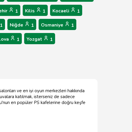
ehir
Kilis
Kocaeli
1
1
1
Niğde
Osmaniye
1
1
1
lova
Yozgat
1
1
 salonları ve en iyi oyun merkezleri hakkında
rnuvalara katılmak, isterseniz de sadece
du'nun en popüler PS kafelerine doğru keşfe