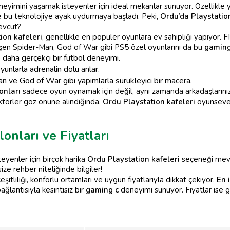
yimini yaşamak isteyenler için ideal mekanlar sunuyor. Özellikle y
 bu teknolojiye ayak uydurmaya başladı. Peki,
Ordu’da Playstatio
evcut?
ion kafeleri
, genellikle en popüler oyunlara ev sahipliği yapıyor. 
şen Spider-Man, God of War gibi PS5 özel oyunlarını da bu
gaming
e daha gerçekçi bir futbol deneyimi.
yunlarla adrenalin dolu anlar.
 ve God of War gibi yapımlarla sürükleyici bir macera.
onları
sadece oyun oynamak için değil, aynı zamanda arkadaşlarınız
ktörler göz önüne alındığında,
Ordu Playstation kafeleri
oyunsever
lonları ve Fiyatları
eyenler için birçok harika
Ordu Playstation kafeleri
seçeneği mevc
size rehber niteliğinde bilgiler!
eşitliliği, konforlu ortamları ve uygun fiyatlarıyla dikkat çekiyor.
En 
ağlantısıyla kesintisiz bir
gaming c
deneyimi sunuyor. Fiyatlar ise g