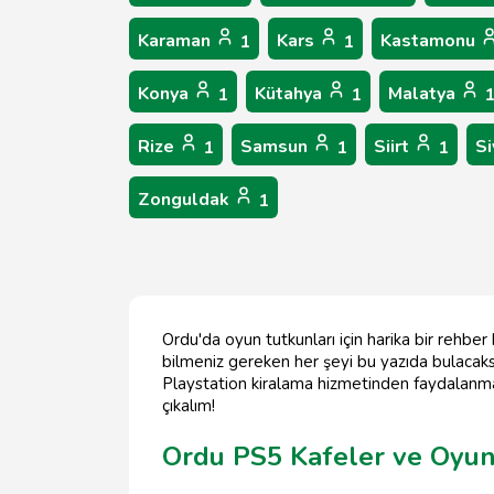
Karaman
Kars
Kastamonu
1
1
Konya
Kütahya
Malatya
1
1
Rize
Samsun
Siirt
S
1
1
1
Zonguldak
1
Ordu'da oyun tutkunları için harika bir rehber
bilmeniz gereken her şeyi bu yazıda bulacaksın
Playstation kiralama hizmetinden faydalanmak
çıkalım!
Ordu PS5 Kafeler ve Oyun