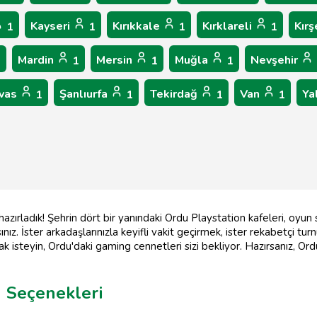
Kayseri
Kırıkkale
Kırklareli
Kırş
1
1
1
1
Mardin
Mersin
Muğla
Nevşehir
1
1
1
1
ivas
Şanlıurfa
Tekirdağ
Van
Ya
1
1
1
1
 hazırladık! Şehrin dört bir yanındaki Ordu Playstation kafeleri, oyun
ız. İster arkadaşlarınızla keyifli vakit geçirmek, ister rekabetçi tu
 isteyin, Ordu'daki gaming cennetleri sizi bekliyor. Hazırsanız, Or
 Seçenekleri