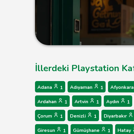
İllerdeki Playstation Ka
Adana
Adıyaman
Afyonkara
1
1
Ardahan
Artvin
Aydın
1
1
1
Çorum
Denizli
Diyarbakır
1
1
Giresun
Gümüşhane
Hatay
1
1