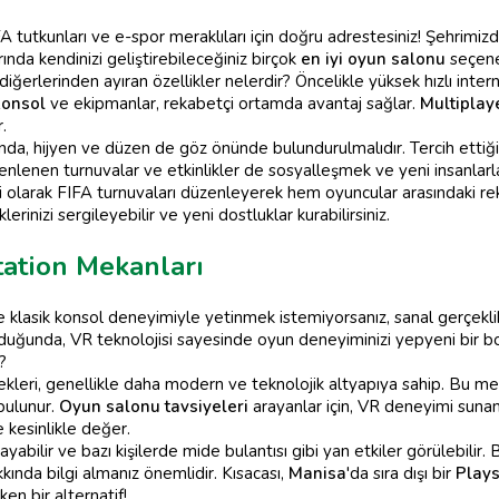
A tutkunları ve e-spor meraklıları için doğru adrestesiniz! Şehrimi
nda kendinizi geliştirebileceğiniz birçok
en iyi oyun salonu
seçene
diğerlerinden ayıran özellikler nelerdir? Öncelikle yüksek hızlı inte
konsol
ve ekipmanlar, rekabetçi ortamda avantaj sağlar.
Multiplay
.
a, hijyen ve düzen de göz önünde bulundurulmalıdır. Tercih ettiğin
enlenen turnuvalar ve etkinlikler de sosyalleşmek ve yeni insanlarla 
i olarak FIFA turnuvaları düzenleyerek hem oyuncular arasındaki rek
erinizi sergileyebilir ve yeni dostluklar kurabilirsiniz.
tation Mekanları
 klasik konsol deneyimiyle yetinmek istemiyorsanız, sanal gerçekli
uğunda, VR teknolojisi sayesinde oyun deneyiminizi yepyeni bir boyu
?
kleri, genellikle daha modern ve teknolojik altyapıya sahip. Bu me
bulunur.
Oyun salonu tavsiyeleri
arayanlar için, VR deneyimi sunan 
 kesinlikle değer.
bilir ve bazı kişilerde mide bulantısı gibi yan etkiler görülebilir
kkında bilgi almanız önemlidir. Kısacası,
Manisa
'da sıra dışı bir
Plays
en bir alternatif!