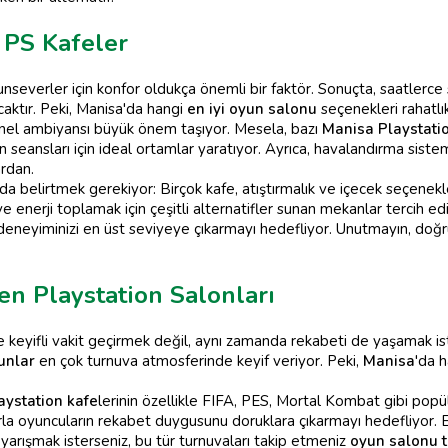
 PS Kafeler
nseverler için konfor oldukça önemli bir faktör. Sonuçta, saatlerce
aktır. Peki, Manisa'da hangi
en iyi oyun salonu
seçenekleri rahatlı
genel ambiyansı büyük önem taşıyor. Mesela, bazı
Manisa Playstati
 seansları için ideal ortamlar yaratıyor. Ayrıca, havalandırma sistem
rdan.
da belirtmek gerekiyor: Birçok kafe, atıştırmalık ve içecek seçenekl
nerji toplamak için çeşitli alternatifler sunan mekanlar tercih edil
deneyiminizi en üst seviyeye çıkarmayı hedefliyor. Unutmayın, do
n Playstation Salonları
 keyifli vakit geçirmek değil, aynı zamanda rekabeti de yaşamak is
unlar
en çok turnuva atmosferinde keyif veriyor. Peki,
Manisa
'da 
aystation kafe
lerinin özellikle FIFA, PES, Mortal Kombat gibi popü
larla oyuncuların rekabet duygusunu doruklara çıkarmayı hedefliyor. 
yarışmak isterseniz, bu tür turnuvaları takip etmeniz
oyun salonu t