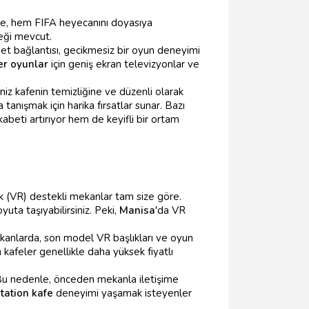
zde, hem FIFA heyecanını doyasıya
ği mevcut.
rnet bağlantısı, gecikmesiz bir oyun deneyimi
er oyunlar
için geniş ekran televizyonlar ve
iz kafenin temizliğine ve düzenli olarak
tanışmak için harika fırsatlar sunar. Bazı
abeti artırıyor hem de keyifli bir ortam
k (VR) destekli mekanlar tam size göre.
ta taşıyabilirsiniz. Peki,
Manisa
'da VR
kanlarda, son model VR başlıkları ve oyun
kafeler genellikle daha yüksek fiyatlı
. Bu nedenle, önceden mekanla iletişime
tation kafe
deneyimi yaşamak isteyenler