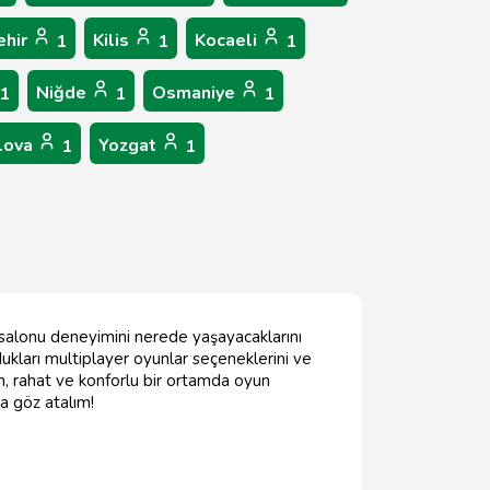
ehir
Kilis
Kocaeli
1
1
1
Niğde
Osmaniye
1
1
1
lova
Yozgat
1
1
un salonu deneyimini nerede yaşayacaklarını
dukları multiplayer oyunlar seçeneklerini ve
n, rahat ve konforlu bir ortamda oyun
za göz atalım!