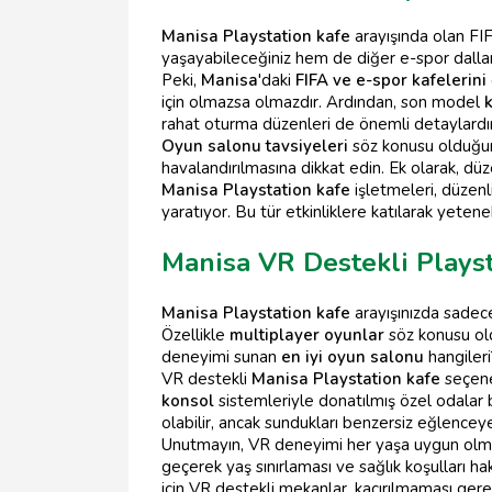
Manisa Playstation kafe
arayışında olan FIF
yaşayabileceğiniz hem de diğer e-spor dalları
Peki,
Manisa
'daki
FIFA ve e-spor kafelerini
için olmazsa olmazdır. Ardından, son model
rahat oturma düzenleri de önemli detaylardır
Oyun salonu tavsiyeleri
söz konusu olduğund
havalandırılmasına dikkat edin. Ek olarak, düz
Manisa Playstation kafe
işletmeleri, düzenl
yaratıyor. Bu tür etkinliklere katılarak yetenekl
Manisa VR Destekli Plays
Manisa Playstation kafe
arayışınızda sadece
Özellikle
multiplayer oyunlar
söz konusu old
deneyimi sunan
en iyi oyun salonu
hangileri
VR destekli
Manisa Playstation kafe
seçene
konsol
sistemleriyle donatılmış özel odalar 
olabilir, ancak sundukları benzersiz eğlenceye
Unutmayın, VR deneyimi her yaşa uygun olmaya
geçerek yaş sınırlaması ve sağlık koşulları ha
için VR destekli mekanlar, kaçırılmaması gerek