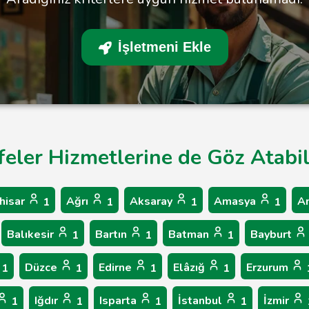
İşletmeni Ekle
feler Hizmetlerine de Göz Atabil
hisar
Ağrı
Aksaray
Amasya
A
1
1
1
1
Balıkesir
Bartın
Batman
Bayburt
1
1
1
Düzce
Edirne
Elâzığ
Erzurum
1
1
1
1
Iğdır
Isparta
İstanbul
İzmir
1
1
1
1