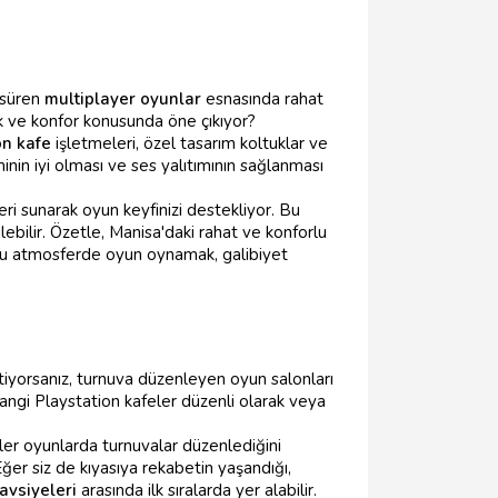
 süren
multiplayer oyunlar
esnasında rahat
k ve konfor konusunda öne çıkıyor?
on kafe
işletmeleri, özel tasarım koltuklar ve
inin iyi olması ve ses yalıtımının sağlanması
eri sunarak oyun keyfinizi destekliyor. Bu
ebilir. Özetle, Manisa'daki rahat ve konforlu
ğru atmosferde oyun oynamak, galibiyet
tiyorsanız, turnuva düzenleyen oyun salonları
hangi Playstation kafeler düzenli olarak veya
ler oyunlarda turnuvalar düzenlediğini
Eğer siz de kıyasıya rekabetin yaşandığı,
avsiyeleri
arasında ilk sıralarda yer alabilir.