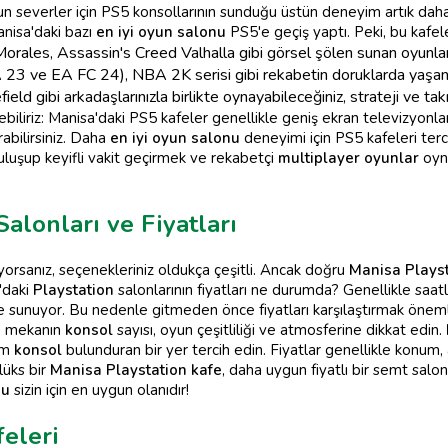
n severler için PS5 konsollarının sunduğu üstün deneyim artık daha er
anisa'daki bazı
en iyi oyun salonu
PS5'e geçiş yaptı. Peki, bu kafele
rales, Assassin's Creed Valhalla gibi görsel şölen sunan oyunlar
FA 23 ve EA FC 24), NBA 2K serisi gibi rekabetin doruklarda yaşan
field gibi arkadaşlarınızla birlikte oynayabileceğiniz, strateji ve t
iliriz: Manisa'daki PS5 kafeler genellikle geniş ekran televizyonlar
abilirsiniz. Daha
en iyi oyun salonu
deneyimi için PS5 kafeleri te
buluşup keyifli vakit geçirmek ve rekabetçi
multiplayer oyunlar
oyn
Salonları ve Fiyatları
yorsanız, seçenekleriniz oldukça çeşitli. Ancak doğru
Manisa Playst
'daki
Playstation
salonlarının fiyatları ne durumda? Genellikle saat
 sunuyor. Bu nedenle gitmeden önce fiyatları karşılaştırmak öneml
le mekanın
konsol
sayısı, oyun çeşitliliği ve atmosferine dikkat edin.
lam
konsol
bulunduran bir yer tercih edin. Fiyatlar genellikle konu
lüks bir
Manisa Playstation kafe
, daha uygun fiyatlı bir semt salo
nu
sizin için en uygun olanıdır!
eleri