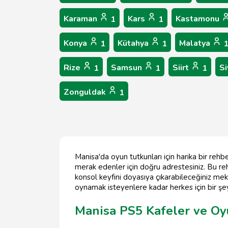
Karaman
Kars
Kastamonu
1
1
Konya
Kütahya
Malatya
1
1
Rize
Samsun
Siirt
S
1
1
1
Zonguldak
1
Manisa'da oyun tutkunları için harika bir rehb
merak edenler için doğru adrestesiniz. Bu reh
konsol keyfini doyasıya çıkarabileceğiniz mek
oynamak isteyenlere kadar herkes için bir şeyl
Manisa PS5 Kafeler ve Oy