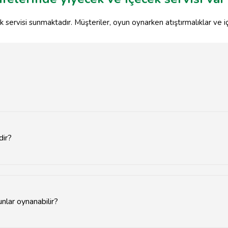
servisi sunmaktadır. Müşteriler, oyun oynarken atıştırmalıklar ve içe
dir?
ında GameZone, PlayStation Cafe ve Oyun Dünyası bulunmaktadır.
nlar oynanabilir?