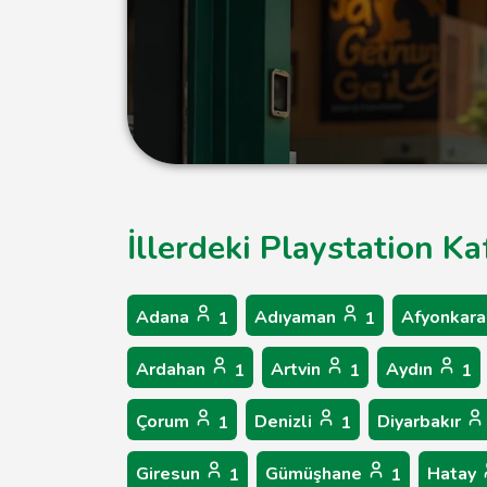
İllerdeki Playstation Ka
Adana
Adıyaman
Afyonkara
1
1
Ardahan
Artvin
Aydın
1
1
1
Çorum
Denizli
Diyarbakır
1
1
Giresun
Gümüşhane
Hatay
1
1