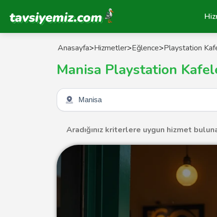
Tavsiyemiz Anasayfa
Hiz
Anasayfa
>
Hizmetler
>
Eğlence
>
Playstation Kaf
Manisa Playstation Kafel
Şehir seçin
Aradığınız kriterlere uygun hizmet bulun