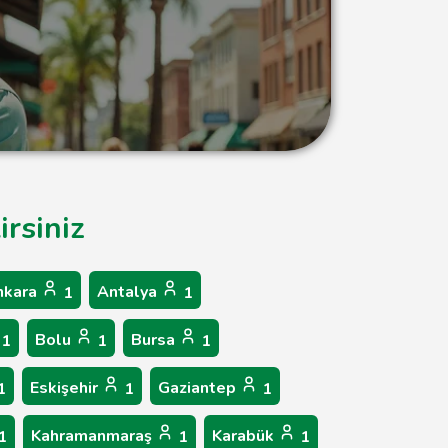
irsiniz
nkara
Antalya
1
1
Bolu
Bursa
1
1
1
Eskişehir
Gaziantep
1
1
1
Kahramanmaraş
Karabük
1
1
1