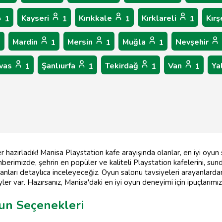
Kayseri
Kırıkkale
Kırklareli
Kırş
1
1
1
1
Mardin
Mersin
Muğla
Nevşehir
1
1
1
1
ivas
Şanlıurfa
Tekirdağ
Van
Ya
1
1
1
1
er hazırladık! Manisa Playstation kafe arayışında olanlar, en iyi oy
berimizde, şehrin en popüler ve kaliteli Playstation kafelerini, sun
anları detaylıca inceleyeceğiz. Oyun salonu tavsiyeleri arayanlarda
er var. Hazırsanız, Manisa'daki en iyi oyun deneyimi için ipuçlarımı
un Seçenekleri