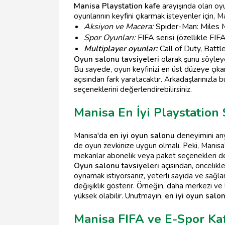
Manisa Playstation kafe
arayışında olan oyu
oyunlarının keyfini çıkarmak isteyenler için, M
Aksiyon ve Macera:
Spider-Man: Miles Mo
Spor Oyunları:
FIFA serisi (özellikle FI
Multiplayer oyunlar:
Call of Duty, Battle
Oyun salonu tavsiyeleri
olarak şunu söyleyeb
Bu sayede, oyun keyfinizi en üst düzeye çıkar
açısından fark yaratacaktır. Arkadaşlarınızla 
seçeneklerini değerlendirebilirsiniz.
Manisa En İyi Playstation 
Manisa'da
en iyi oyun salonu
deneyimini arı
de oyun zevkinize uygun olmalı. Peki, Manisa
mekanlar abonelik veya paket seçenekleri de
Oyun salonu tavsiyeleri
açısından, öncelik
oynamak istiyorsanız, yeterli sayıda ve sağ
değişiklik gösterir. Örneğin, daha merkezi ve 
yüksek olabilir. Unutmayın,
en iyi oyun salo
Manisa FIFA ve E-Spor Kaf