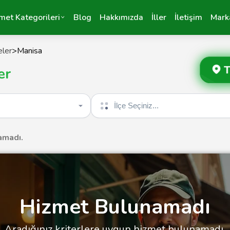
met Kategorileri
Blog
Hakkımızda
İller
İletişim
Mark
eler
>
Manisa
T
er
İlçe seçin
amadı.
Hizmet Bulunamadı
Aradığınız kriterlere uygun hizmet bulunamadı.