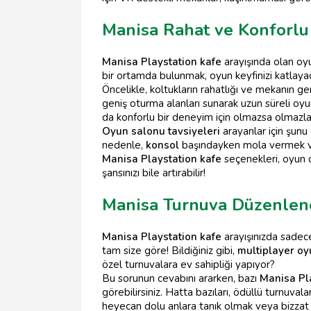
Manisa Rahat ve Konforlu
Manisa Playstation kafe
arayışında olan oyu
bir ortamda bulunmak, oyun keyfinizi katlayac
Öncelikle, koltukların rahatlığı ve mekanın 
geniş oturma alanları sunarak uzun süreli oyun
da konforlu bir deneyim için olmazsa olmazla
Oyun salonu tavsiyeleri
arayanlar için şunu 
nedenle,
konsol
başındayken mola vermek ve e
Manisa Playstation kafe
seçenekleri, oyun 
şansınızı bile artırabilir!
Manisa Turnuva Düzenlene
Manisa Playstation kafe
arayışınızda sadece
tam size göre! Bildiğiniz gibi,
multiplayer oy
özel turnuvalara ev sahipliği yapıyor?
Bu sorunun cevabını ararken, bazı
Manisa Pl
görebilirsiniz. Hatta bazıları, ödüllü turnuva
heyecan dolu anlara tanık olmak veya bizzat 