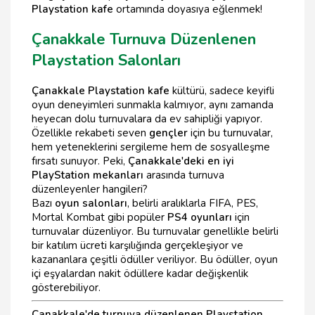
Playstation kafe
ortamında doyasıya eğlenmek!
Çanakkale Turnuva Düzenlenen
Playstation Salonları
Çanakkale Playstation kafe
kültürü, sadece keyifli
oyun deneyimleri sunmakla kalmıyor, aynı zamanda
heyecan dolu turnuvalara da ev sahipliği yapıyor.
Özellikle rekabeti seven
gençler
için bu turnuvalar,
hem yeteneklerini sergileme hem de sosyalleşme
fırsatı sunuyor. Peki,
Çanakkale'deki en iyi
PlayStation mekanları
arasında turnuva
düzenleyenler hangileri?
Bazı
oyun salonları
, belirli aralıklarla FIFA, PES,
Mortal Kombat gibi popüler
PS4 oyunları
için
turnuvalar düzenliyor. Bu turnuvalar genellikle belirli
bir katılım ücreti karşılığında gerçekleşiyor ve
kazananlara çeşitli ödüller veriliyor. Bu ödüller, oyun
içi eşyalardan nakit ödüllere kadar değişkenlik
gösterebiliyor.
Çanakkale'de turnuva düzenlenen Playstation