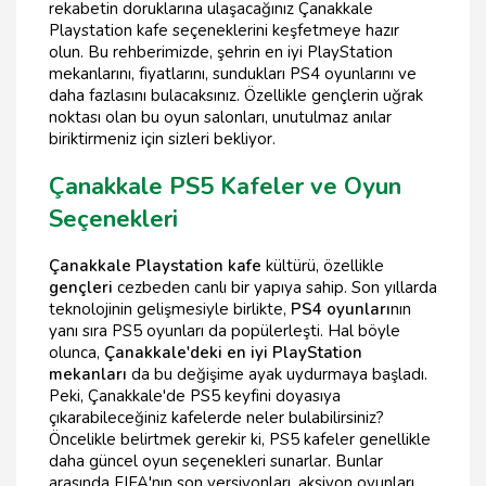
rekabetin doruklarına ulaşacağınız Çanakkale
Playstation kafe seçeneklerini keşfetmeye hazır
olun. Bu rehberimizde, şehrin en iyi PlayStation
mekanlarını, fiyatlarını, sundukları PS4 oyunlarını ve
daha fazlasını bulacaksınız. Özellikle gençlerin uğrak
noktası olan bu oyun salonları, unutulmaz anılar
biriktirmeniz için sizleri bekliyor.
Çanakkale PS5 Kafeler ve Oyun
Seçenekleri
Çanakkale Playstation kafe
kültürü, özellikle
gençleri
cezbeden canlı bir yapıya sahip. Son yıllarda
teknolojinin gelişmesiyle birlikte,
PS4 oyunları
nın
yanı sıra PS5 oyunları da popülerleşti. Hal böyle
olunca,
Çanakkale'deki en iyi PlayStation
mekanları
da bu değişime ayak uydurmaya başladı.
Peki, Çanakkale'de PS5 keyfini doyasıya
çıkarabileceğiniz kafelerde neler bulabilirsiniz?
Öncelikle belirtmek gerekir ki, PS5 kafeler genellikle
daha güncel oyun seçenekleri sunarlar. Bunlar
arasında FIFA'nın son versiyonları, aksiyon oyunları,