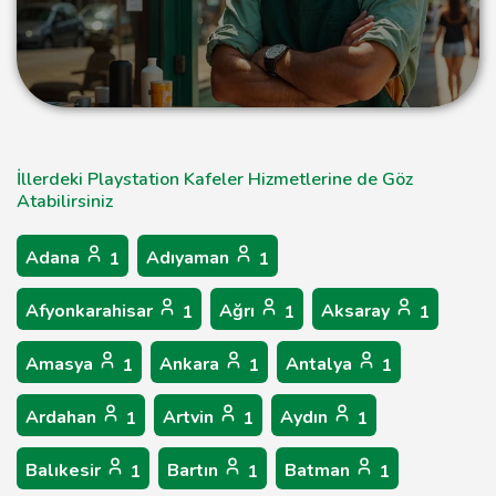
İllerdeki Playstation Kafeler Hizmetlerine de Göz
Atabilirsiniz
Adana
Adıyaman
1
1
Afyonkarahisar
Ağrı
Aksaray
1
1
1
Amasya
Ankara
Antalya
1
1
1
Ardahan
Artvin
Aydın
1
1
1
Balıkesir
Bartın
Batman
1
1
1