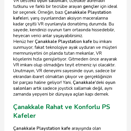
VR destekli
oyun salonları
, özellikle adrenalin
tutkunu ve farklı bir tecrübe arayan
gençler
için ideal
bir seçenek. Örneğin, bazı
Çanakkale Playstation
kafe
leri, yarış oyunlarından aksiyon maceralarına
kadar çeşitli VR oyunlarıyla donatılmış durumda. Bu
sayede, kendinizi oyunun tam ortasında hissedebilir,
heyecan verici anlar yaşayabilirsiniz.
Henüz her
Çanakkale Playstation kafe
bu imkanı
sunmuyor; fakat teknolojiye ayak uyduran ve müşteri
memnuniyetini ön planda tutan mekanlar, VR
köşelerini hızla genişletiyor. Gitmeden önce arayarak
VR imkanı olup olmadığını teyit etmeniz iyi olacaktır.
Unutmayın, VR deneyimi sayesinde oyun, sadece bir
ekrandan ibaret olmaktan çıkıyor ve gerçekliğinizin
bir parçası haline geliyor! Yani,
Çanakkale
'deki
oyun
salonları
artık sadece joystick sallamak değil, aynı
zamanda yepyeni bir dünyaya açılan kapı demek.
Çanakkale Rahat ve Konforlu PS
Kafeler
Çanakkale Playstation kafe
arayışında olan