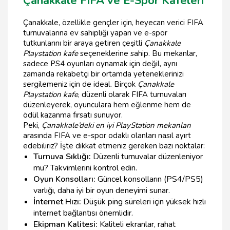
Çanakkale FIFA ve E-Spor Kafeleri
Çanakkale, özellikle gençler için, heyecan verici FIFA
turnuvalarına ev sahipliği yapan ve e-spor
tutkunlarını bir araya getiren çeşitli
Çanakkale
Playstation kafe
seçeneklerine sahip. Bu mekanlar,
sadece PS4 oyunları oynamak için değil, aynı
zamanda rekabetçi bir ortamda yeteneklerinizi
sergilemeniz için de ideal. Birçok
Çanakkale
Playstation kafe
, düzenli olarak FIFA turnuvaları
düzenleyerek, oyunculara hem eğlenme hem de
ödül kazanma fırsatı sunuyor.
Peki,
Çanakkale’deki en iyi PlayStation mekanları
arasında FIFA ve e-spor odaklı olanları nasıl ayırt
edebiliriz? İşte dikkat etmeniz gereken bazı noktalar:
Turnuva Sıklığı:
Düzenli turnuvalar düzenleniyor
mu? Takvimlerini kontrol edin.
Oyun Konsolları:
Güncel konsolların (PS4/PS5)
varlığı, daha iyi bir oyun deneyimi sunar.
İnternet Hızı:
Düşük ping süreleri için yüksek hızlı
internet bağlantısı önemlidir.
Ekipman Kalitesi:
Kaliteli ekranlar, rahat