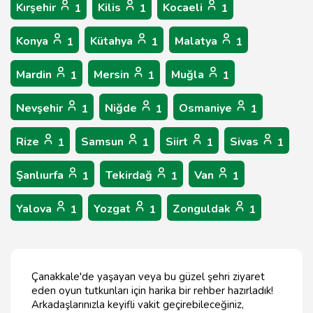
Kırşehir
Kilis
Kocaeli
1
1
1
Konya
Kütahya
Malatya
1
1
1
Mardin
Mersin
Muğla
1
1
1
Nevşehir
Niğde
Osmaniye
1
1
1
Rize
Samsun
Siirt
Sivas
1
1
1
1
Şanlıurfa
Tekirdağ
Van
1
1
1
Yalova
Yozgat
Zonguldak
1
1
1
Çanakkale'de yaşayan veya bu güzel şehri ziyaret
eden oyun tutkunları için harika bir rehber hazırladık!
Arkadaşlarınızla keyifli vakit geçirebileceğiniz,