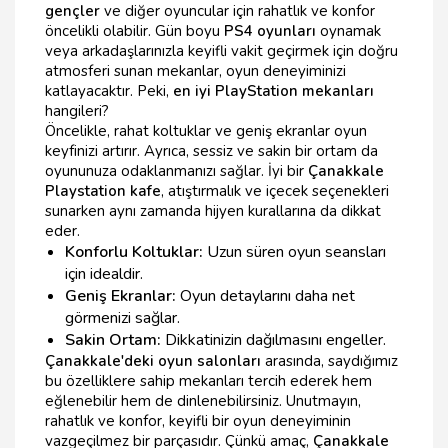
gençler
ve diğer oyuncular için rahatlık ve konfor
öncelikli olabilir. Gün boyu
PS4 oyunları
oynamak
veya arkadaşlarınızla keyifli vakit geçirmek için doğru
atmosferi sunan mekanlar, oyun deneyiminizi
katlayacaktır. Peki,
en iyi PlayStation mekanları
hangileri?
Öncelikle, rahat koltuklar ve geniş ekranlar oyun
keyfinizi artırır. Ayrıca, sessiz ve sakin bir ortam da
oyununuza odaklanmanızı sağlar. İyi bir
Çanakkale
Playstation kafe
, atıştırmalık ve içecek seçenekleri
sunarken aynı zamanda hijyen kurallarına da dikkat
eder.
Konforlu Koltuklar:
Uzun süren oyun seansları
için idealdir.
Geniş Ekranlar:
Oyun detaylarını daha net
görmenizi sağlar.
Sakin Ortam:
Dikkatinizin dağılmasını engeller.
Çanakkale'deki oyun salonları
arasında, saydığımız
bu özelliklere sahip mekanları tercih ederek hem
eğlenebilir hem de dinlenebilirsiniz. Unutmayın,
rahatlık ve konfor, keyifli bir oyun deneyiminin
vazgeçilmez bir parçasıdır. Çünkü amaç,
Çanakkale