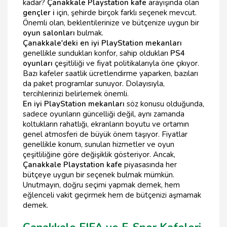
kadar?
Çanakkale Playstation kafe
arayışında olan
gençler i
için, şehirde birçok farklı seçenek mevcut.
Önemli olan, beklentilerinize ve bütçenize uygun bir
oyun salonları
bulmak.
Çanakkale'deki en iyi PlayStation mekanları
genellikle sundukları konfor, sahip oldukları
PS4
oyunları
çeşitliliği ve fiyat politikalarıyla öne çıkıyor.
Bazı kafeler saatlik ücretlendirme yaparken, bazıları
da paket programlar sunuyor. Dolayısıyla,
tercihlerinizi belirlemek önemli.
En iyi PlayStation mekanları
söz konusu olduğunda,
sadece oyunların güncelliği değil, aynı zamanda
koltukların rahatlığı, ekranların boyutu ve ortamın
genel atmosferi de büyük önem taşıyor. Fiyatlar
genellikle konum, sunulan hizmetler ve oyun
çeşitliliğine göre değişiklik gösteriyor. Ancak,
Çanakkale Playstation kafe
piyasasında her
bütçeye uygun bir seçenek bulmak mümkün.
Unutmayın, doğru seçimi yapmak demek, hem
eğlenceli vakit geçirmek hem de bütçenizi aşmamak
demek.