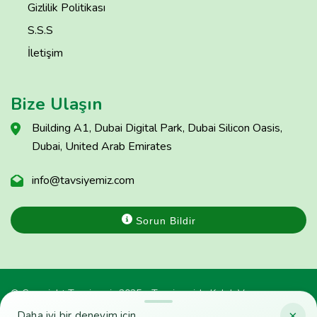
Gizlilik Politikası
S.S.S
İletişim
Bize Ulaşın
Building A1, Dubai Digital Park, Dubai Silicon Oasis,
Dubai, United Arab Emirates
info@tavsiyemiz.com
Sorun Bildir
© Copyright Tavsiyemiz 2025 - Tavsiyemiz'e Kulak Ver
×
Daha iyi bir deneyim için