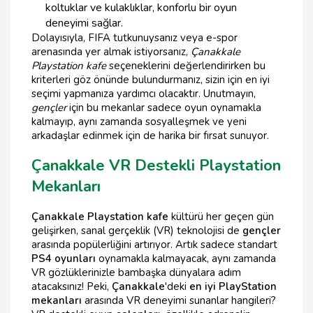
koltuklar ve kulaklıklar, konforlu bir oyun
deneyimi sağlar.
Dolayısıyla, FIFA tutkunuysanız veya e-spor
arenasında yer almak istiyorsanız,
Çanakkale
Playstation kafe
seçeneklerini değerlendirirken bu
kriterleri göz önünde bulundurmanız, sizin için en iyi
seçimi yapmanıza yardımcı olacaktır. Unutmayın,
gençler
için bu mekanlar sadece oyun oynamakla
kalmayıp, aynı zamanda sosyalleşmek ve yeni
arkadaşlar edinmek için de harika bir fırsat sunuyor.
Çanakkale VR Destekli Playstation
Mekanları
Çanakkale Playstation kafe
kültürü her geçen gün
gelişirken, sanal gerçeklik (VR) teknolojisi de
gençler
arasında popülerliğini artırıyor. Artık sadece standart
PS4 oyunları
oynamakla kalmayacak, aynı zamanda
VR gözlüklerinizle bambaşka dünyalara adım
atacaksınız! Peki,
Çanakkale
'deki
en iyi PlayStation
mekanları
arasında VR deneyimi sunanlar hangileri?