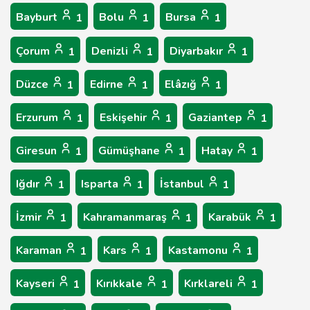
Bayburt
Bolu
Bursa
1
1
1
Çorum
Denizli
Diyarbakır
1
1
1
Düzce
Edirne
Elâzığ
1
1
1
Erzurum
Eskişehir
Gaziantep
1
1
1
Giresun
Gümüşhane
Hatay
1
1
1
Iğdır
Isparta
İstanbul
1
1
1
İzmir
Kahramanmaraş
Karabük
1
1
1
Karaman
Kars
Kastamonu
1
1
1
Kayseri
Kırıkkale
Kırklareli
1
1
1