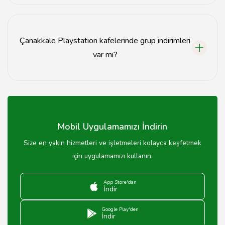
Çanakkale'deki Playstation kafeleri genellikle 10:00 -
24:00 saatleri arasında açıktır.
Çanakkale Playstation kafelerinde grup indirimleri
var mı?
Evet, birçok Playstation kafesi grup indirimleri
sunmaktadır. Detaylar için mekanlarla iletişime
geçebilirsiniz.
Mobil Uygulamamızı İndirin
Size en yakın hizmetleri ve işletmeleri kolayca keşfetmek
için uygulamamızı kullanın.
App Store'dan
İndir
Google Play'den
İndir