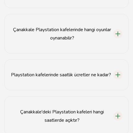
Çanakkale'deki en iyi Playstation kafeleri arasında
GameZone, PlayStation Arena ve Oyun Dünyası
bulunmaktadır.
Çanakkale Playstation kafelerinde hangi oyunlar
oynanabilir?
Çanakkale Playstation kafelerinde genellikle FIFA, Call
of Duty, ve Fortnite gibi popüler oyunlar oynanabilir.
Playstation kafelerinde saatlik ücretler ne kadar?
Playstation kafelerinde saatlik ücretler genellikle 20-
30 TL arasında değişmektedir.
Çanakkale'deki Playstation kafeleri hangi
saatlerde açıktır?