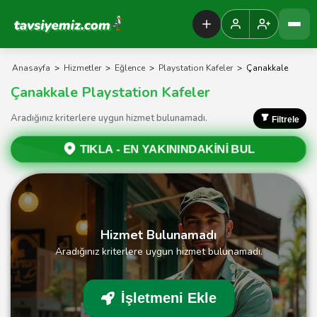
Tavsiyemiz Anasayfa
Anasayfa
>
Hizmetler
>
Eğlence
>
Playstation Kafeler
>
Çanakkale
Çanakkale Playstation Kafeler
Aradığınız kriterlere uygun hizmet bulunamadı.
Filtrele
TIKLA -
EN YAKININDAKİNİ BUL
Hizmet Bulunamadı
Aradığınız kriterlere uygun hizmet bulunamadı.
İşletmeni Ekle