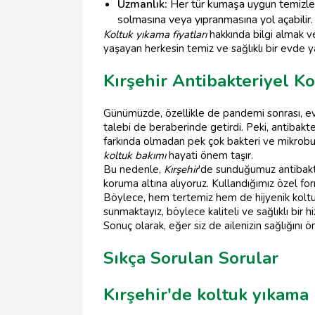
Uzmanlık:
Her tür kumaşa uygun temizleme
solmasına veya yıpranmasına yol açabilir.
Koltuk yıkama fiyatları
hakkında bilgi almak 
yaşayan herkesin temiz ve sağlıklı bir evde 
Kırşehir Antibakteriyel K
Günümüzde, özellikle de pandemi sonrası, ev
talebi de beraberinde getirdi. Peki, antibakt
farkında olmadan pek çok bakteri ve mikrobu bar
koltuk bakımı
hayati önem taşır.
Bu nedenle,
Kırşehir
'de sunduğumuz antibak
koruma altına alıyoruz. Kullandığımız özel form
Böylece, hem tertemiz hem de hijyenik koltu
sunmaktayız, böylece kaliteli ve sağlıklı bir hi
Sonuç olarak, eğer siz de ailenizin sağlığını
Sıkça Sorulan Sorular
Kırşehir'de koltuk yıkama 