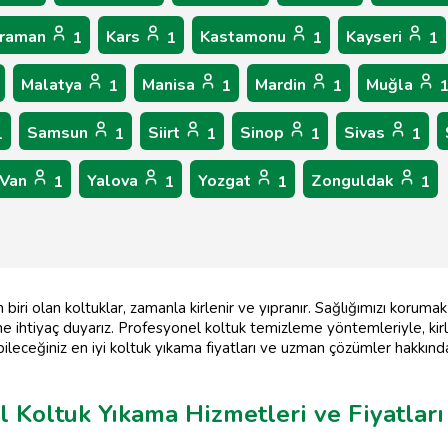
raman
Kars
Kastamonu
Kayseri
1
1
1
1
Malatya
Manisa
Mardin
Muğla
1
1
1
Samsun
Siirt
Sinop
Sivas
1
1
1
1
1
Van
Yalova
Yozgat
Zonguldak
1
1
1
1
biri olan koltuklar, zamanla kirlenir ve yıpranır. Sağlığımızı koruma
ine ihtiyaç duyarız. Profesyonel koltuk temizleme yöntemleriyle, ki
leceğiniz en iyi koltuk yıkama fiyatları ve uzman çözümler hakkında 
l Koltuk Yıkama Hizmetleri ve Fiyatları