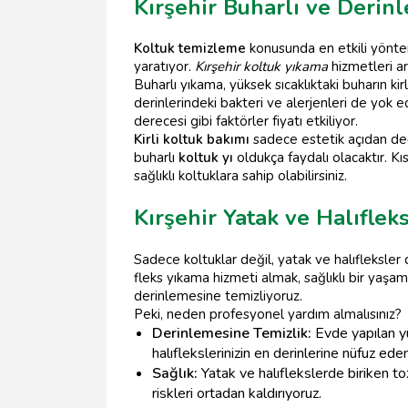
Kırşehir Buharlı ve Derin
Koltuk temizleme
konusunda en etkili yönteml
yaratıyor.
Kırşehir koltuk yıkama
hizmetleri ar
Buharlı yıkama, yüksek sıcaklıktaki buharın k
derinlerindeki bakteri ve alerjenleri de yok e
derecesi gibi faktörler fiyatı etkiliyor.
Kirli koltuk bakımı
sadece estetik açıdan değil
buharlı
koltuk yı
oldukça faydalı olacaktır. Kı
sağlıklı koltuklara sahip olabilirsiniz.
Kırşehir Yatak ve Halıflek
Sadece koltuklar değil, yatak ve halıfleksler 
fleks yıkama hizmeti almak, sağlıklı bir yaşam
derinlemesine temizliyoruz.
Peki, neden profesyonel yardım almalısınız?
Derinlemesine Temizlik:
Evde yapılan yü
halıflekslerinizin en derinlerine nüfuz eden
Sağlık:
Yatak ve halıflekslerde biriken toz
riskleri ortadan kaldırıyoruz.