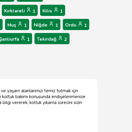
Kırklareli
Kilis
1
1
Muş
Niğde
Ordu
1
1
1
1
Şanlıurfa
Tekirdağ
1
2
k ve yaşam alanlarımızı temiz tutmak için
rli koltuk bakımı konusunda endişelenmenize
bilgi vererek, koltuk yıkama sürecini sizin