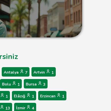
rsiniz
Antalya
Artvin
7
1
Bolu
Bursa
1
3
Elâzığ
Erzincan
1
1
1
İzmir
13
4