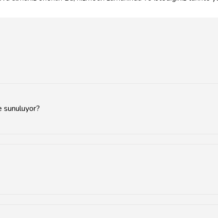
e sunuluyor?
firması bulunmaktadır. Bu firmalar genellikle şehir merkezinde ve ç
nda sürmektedir, ancak koltuk sayısına ve kirlenme durumuna bağlı ol