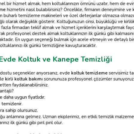
 bir hizmet almak, hem koltuklarınızın ömrünü uzatır, hem de evinizd
eme
hizmetini nasıl bulabilirsiniz? Öncelikle, firmanın deneyimine ve
çin buharlı temizleme makineleri ve özel deterjanlar olmazsa olmazd
lı olarak değişiklik gösterir. Koltuğunuzun cinsi, büyüklüğü ve kirlili
fazla firmadan teklif almak ve hizmet içeriklerini karşılaştırmak fayd
k profesyonel destek almak koltuklarınızın ilk günkü gibi kalmasını
tadır. En uygun seçeneği bulmak için acele etmeyin ve detaylı bir 
oltuklarınızı ilk günkü temizliğine kavuşturacaktır.
 Evde Koltuk ve Kanepe Temizliği
dostu seçenekler arıyorsanız, evde
koltuk temizleme
servisimiz t
ile
kirli koltuk bakımı
sorununuza profesyonel çözümler sunuyoruz. Ü
tten faydalanabilirsiniz.
ntajlı?
 daha uygun fiyatlıdır.
 temizlenir.
ra sahip olursunuz.
duğu anlamına gelmez. Uzman ekiplerimiz, en etkili temizlik malzeme
ız ilk günkü gibi pırıl pırıl olur.