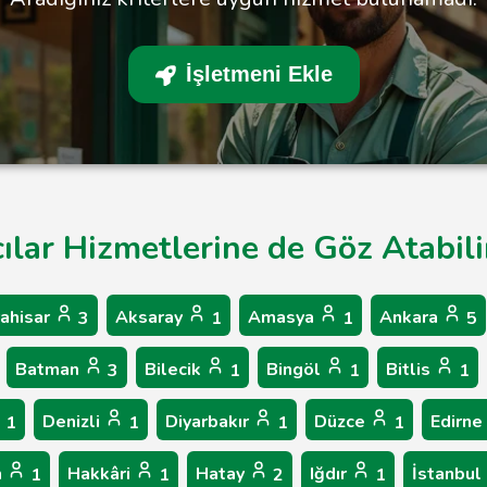
İşletmeni Ekle
ılar Hizmetlerine de Göz Atabili
ahisar
Aksaray
Amasya
Ankara
3
1
1
5
Batman
Bilecik
Bingöl
Bitlis
3
1
1
1
Denizli
Diyarbakır
Düzce
Edirne
1
1
1
1
n
Hakkâri
Hatay
Iğdır
İstanbul
1
1
2
1