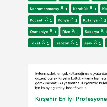
Kahramanmaraş
Karabük
Ka
1
1
Kocaeli
Konya
Kütahya
1
1
1
Osmaniye
Rize
Sakarya
1
1
Tokat
Trabzon
Uşak
1
1
1
Evlerimizdeki en çok kullandığımız eşyalardan 
düzenli olarak Kırşehir koltuk yıkama hizmet
gerek kalmaz. Bu yazımızda, Kırşehir'de bulabi
için kolaylaştırmayı hedefliyoruz.
Kırşehir En İyi Profesyone