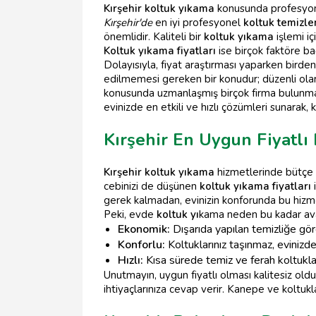
Kırşehir koltuk yıkama
konusunda profesyonel
Kırşehir'de
en iyi profesyonel
koltuk temizl
önemlidir. Kaliteli bir
koltuk yıkama
işlemi i
Koltuk yıkama fiyatları
ise birçok faktöre bağ
Dolayısıyla, fiyat araştırması yaparken birden 
edilmemesi gereken bir konudur; düzenli olara
konusunda uzmanlaşmış birçok firma bulunmak
evinizde en etkili ve hızlı çözümleri sunarak, k
Kırşehir En Uygun Fiyatlı
Kırşehir koltuk yıkama
hizmetlerinde bütçe 
cebinizi de düşünen
koltuk yıkama fiyatları
gerek kalmadan, evinizin konforunda bu hizme
Peki, evde
koltuk yı
kama neden bu kadar ava
Ekonomik:
Dışarıda yapılan temizliğe göre
Konforlu:
Koltuklarınız taşınmaz, evinizde
Hızlı:
Kısa sürede temiz ve ferah koltukla
Unutmayın, uygun fiyatlı olması kalitesiz ol
ihtiyaçlarınıza cevap verir. Kanepe ve koltukların