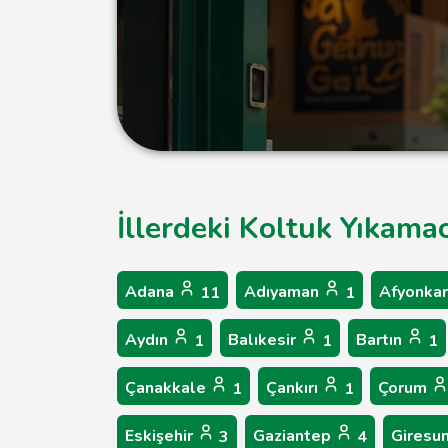
İllerdeki Koltuk Yıkamac
Adana
Adıyaman
Afyonkar
11
1
Aydın
Balıkesir
Bartın
1
1
1
Çanakkale
Çankırı
Çorum
1
1
Eskişehir
Gaziantep
Giresu
3
4