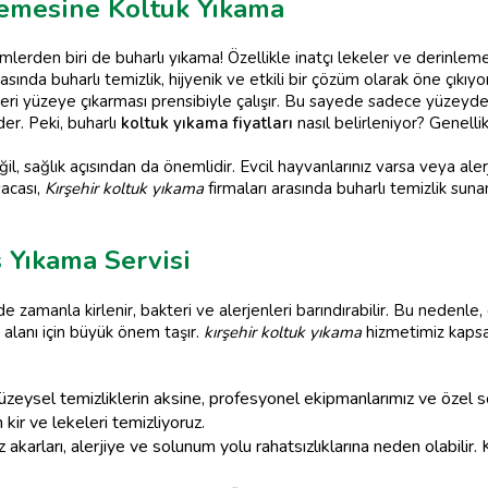
lemesine Koltuk Yıkama
erden biri de buharlı yıkama! Özellikle inatçı lekeler ve derinlemesi
asında buharlı temizlik, hijyenik ve etkili bir çözüm olarak öne çıkıyor
irleri yüzeye çıkarması prensibiyle çalışır. Bu sayede sadece yüzeyd
der. Peki, buharlı
koltuk yıkama fiyatları
nasıl belirleniyor? Genelli
, sağlık açısından da önemlidir. Evcil hayvanlarınız varsa veya alerji
sacası,
Kırşehir koltuk yıkama
firmaları arasında buharlı temizlik sun
s Yıkama Servisi
de zamanla kirlenir, bakteri ve alerjenleri barındırabilir. Bu nedenle
 alanı için büyük önem taşır.
kırşehir koltuk yıkama
hizmetimiz kapsam
zeysel temizliklerin aksine, profesyonel ekipmanlarımız ve özel 
 kir ve lekeleri temizliyoruz.
 akarları, alerjiye ve solunum yolu rahatsızlıklarına neden olabilir.