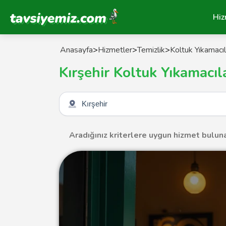
Tavsiyemiz Anasayfa
Hiz
Anasayfa
>
Hizmetler
>
Temizlik
>
Koltuk Yıkamacıl
Kırşehir Koltuk Yıkamacıl
Şehir seçin
Aradığınız kriterlere uygun hizmet bulun