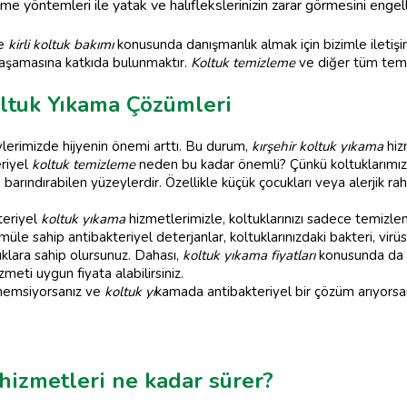
 yöntemleri ile yatak ve halıflekslerinizin zarar görmesini engell
ve
kirli koltuk bakımı
konusunda danışmanlık almak için bizimle iletişi
yaşamasına katkıda bulunmaktır.
Koltuk temizleme
ve diğer tüm temizl
oltuk Yıkama Çözümleri
lerimizde hijyenin önemi arttı. Bu durum,
kırşehir koltuk yıkama
hiz
eriyel
koltuk temizleme
neden bu kadar önemli? Çünkü koltuklarımız,
ındırabilen yüzeylerdir. Özellikle küçük çocukları veya alerjik rahats
teriyel
koltuk yıkama
hizmetlerimizle, koltuklarınızı sadece temizle
üle sahip antibakteriyel deterjanlar, koltuklarınızdaki bakteri, virüs
klara sahip olursunuz. Dahası,
koltuk yıkama fiyatları
konusunda da 
zmeti uygun fiyata alabilirsiniz.
 önemsiyorsanız ve
koltuk yı
kamada antibakteriyel bir çözüm arıyorsan
hizmetleri ne kadar sürer?