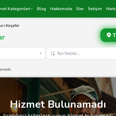
met Kategorileri
Blog
Hakkımızda
İller
İletişim
Mark
ar
>
Kırşehir
T
ar
İlçe seçin
amadı.
Hizmet Bulunamadı
Aradığınız kriterlere uygun hizmet bulunamadı.