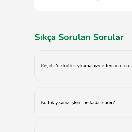
Sıkça Sorulan Sorular
Kırşehir'de koltuk yıkama hizmetleri nerelerd
Kırşehir'de birçok profesyonel koltuk yıkama 
Koltuk yıkama işlemi ne kadar sürer?
Koltuk yıkama işlemi genellikle 1-3 saat arası