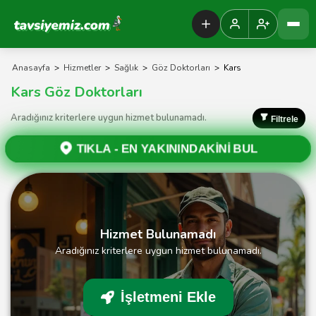
Tavsiyemiz Anasayfa
Anasayfa
>
Hizmetler
>
Sağlık
>
Göz Doktorları
>
Kars
Kars Göz Doktorları
Aradığınız kriterlere uygun hizmet bulunamadı.
Filtrele
TIKLA -
EN YAKININDAKİNİ BUL
Hizmet Bulunamadı
Aradığınız kriterlere uygun hizmet bulunamadı.
İşletmeni Ekle