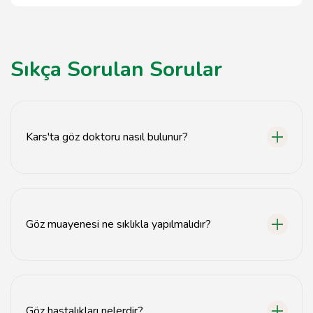
Sıkça Sorulan Sorular
Kars'ta göz doktoru nasıl bulunur?
Kars'ta göz doktoru bulmak için yerel sağlık
kuruluşlarının web sitelerini ziyaret edebilir veya online
doktor rehberlerini kullanabilirsiniz.
Göz muayenesi ne sıklıkla yapılmalıdır?
Sağlıklı bireyler için yılda bir kez göz muayenesi önerilir,
ancak göz problemleri olanlar daha sık muayene
olmalıdır.
Göz hastalıkları nelerdir?