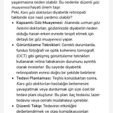
yaşanmasına neden olabilir. Bu nedenle düzenli
göz
muayenesi
hayati önem taşır.
Peki,
Kars göz doktorları
diyabetik retinopati
takibinde size nasıl yardımcı olabilir?
Kapsamlı Göz Muayenesi:
Alanında
uzman göz
hekimi
doktorları, gözlerinizde diyabetin neden
olduğu hasarı erken evrede tespit etmek için
detaylı bir
göz muayenesi
yapar.
Görüntüleme Teknikleri:
Gerekli durumlarda,
fundus fotoğrafı ve optik koherens tomografi
(OCT) gibi gelişmiş görüntüleme teknikleri
kullanarak retina tabakanızın durumunu ayrıntılı
olarak incelerler. Bu sayede diyabetik
retinopatinin evresi doğru bir şekilde belirlenir.
Tedavi Planlaması:
Teşhis konulduktan sonra,
Kars göz doktorları
hastalığın ilerlemesini
yavaşlatmak veya durdurmak için size özel bir
tedavi planı oluşturur. Bu plan, ilaç tedavisi, lazer
tedavisi veya cerrahi müdahaleyi içerebilir.
Düzenli Takip:
Tedavinin etkinliğini
değerlendirmek ve olası komplikasyonları