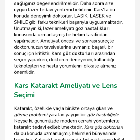
sağlığınız
değerlendirilmelidir. Daha sonra size
uygun lazer tedavi yöntemi belirlenir. Kars'ta bu
konuda deneyimli doktorlar, LASIK, LASEK ve
SMILE gibi farklı teknikleri başarıyla uygulamaktadır.
Unutmayın ki, lazer ameliyatı
göz hastalıkları
konusunda uzmanlaşmış bir hekim tarafından
yapılmalıdır. Ameliyat öncesi ve sonrası süreçte
doktorunuzun tavsiyelerine uymanız, başarılı bir
sonuç için kritiktir.
Kars göz doktorları
arasından
seçim yaparken, doktorun deneyimini, kullandığı
teknolojileri ve hasta yorumlarını dikkate almanız
önemlidir.
Kars Katarakt Ameliyatı ve Lens
Seçimi
Katarakt, özellikle yaşla birlikte ortaya çıkan ve
görme problemi
yaratan yaygın bir
göz hastalığıdır
.
Neyse ki, günümüzde modern cerrahi yöntemlerle
katarakt tedavi edilebilmektedir.
Kars göz doktorları
da bu konuda uzmanlaşmış hekimleri bünyesinde
barındırır. Katarakt ameliyatında, bulanıklaşmış doğal