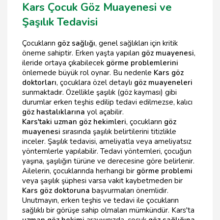
Kars Çocuk Göz Muayenesi ve
Şaşılık Tedavisi
Çocukların
göz sağlığı
, genel sağlıkları için kritik
öneme sahiptir. Erken yaşta yapılan
göz muayenesi
,
ileride ortaya çıkabilecek
görme problemlerini
önlemede büyük rol oynar. Bu nedenle
Kars göz
doktorları
, çocuklara özel detaylı
göz muayeneleri
sunmaktadır. Özellikle şaşılık (göz kayması) gibi
durumlar erken teşhis edilip tedavi edilmezse, kalıcı
göz hastalıklarına
yol açabilir.
Kars'taki uzman göz hekimleri
, çocukların
göz
muayenesi
sırasında şaşılık belirtilerini titizlikle
inceler. Şaşılık tedavisi, ameliyatla veya ameliyatsız
yöntemlerle yapılabilir. Tedavi yöntemleri, çocuğun
yaşına, şaşılığın türüne ve derecesine göre belirlenir.
Ailelerin, çocuklarında herhangi bir
görme problemi
veya şaşılık şüphesi varsa vakit kaybetmeden bir
Kars göz doktoruna
başvurmaları önemlidir.
Unutmayın, erken teşhis ve tedavi ile çocukların
sağlıklı bir görüşe sahip olmaları mümkündür. Kars'ta
uzman göz hekimi
arayışınızda, çocuk
göz sağlığına