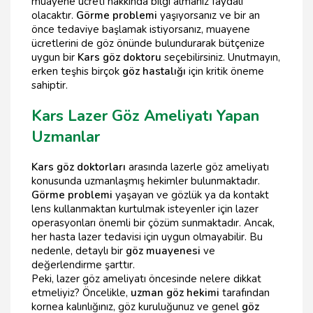
muayene ücreti hakkında bilgi almanız faydalı
olacaktır.
Görme problemi
yaşıyorsanız ve bir an
önce tedaviye başlamak istiyorsanız, muayene
ücretlerini de göz önünde bulundurarak bütçenize
uygun bir
Kars göz doktoru
seçebilirsiniz. Unutmayın,
erken teşhis birçok
göz hastalığı
için kritik öneme
sahiptir.
Kars Lazer Göz Ameliyatı Yapan
Uzmanlar
Kars göz doktorları
arasında lazerle göz ameliyatı
konusunda uzmanlaşmış hekimler bulunmaktadır.
Görme problemi
yaşayan ve gözlük ya da kontakt
lens kullanmaktan kurtulmak isteyenler için lazer
operasyonları önemli bir çözüm sunmaktadır. Ancak,
her hasta lazer tedavisi için uygun olmayabilir. Bu
nedenle, detaylı bir
göz muayenesi
ve
değerlendirme şarttır.
Peki, lazer göz ameliyatı öncesinde nelere dikkat
etmeliyiz? Öncelikle,
uzman göz hekimi
tarafından
kornea kalınlığınız, göz kuruluğunuz ve genel
göz