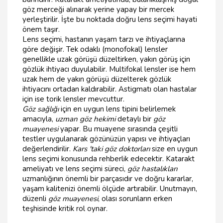
göz merceği alınarak yerine yapay bir mercek
yerleştirilir. İşte bu noktada doğru lens seçimi hayati
önem taşır.
Lens seçimi, hastanın yaşam tarzı ve ihtiyaçlarına
göre değişir. Tek odaklı (monofokal) lensler
genellikle uzak görüşü düzeltirken, yakın görüş için
gözlük ihtiyacı duyulabilir. Multifokal lensler ise hem
uzak hem de yakın görüşü düzelterek gözlük
ihtiyacını ortadan kaldırabilir. Astigmatı olan hastalar
için ise torik lensler mevcuttur.
Göz sağlığı
için en uygun lens tipini belirlemek
amacıyla,
uzman göz hekimi
detaylı bir
göz
muayenesi
yapar. Bu muayene sırasında çeşitli
testler uygulanarak gözünüzün yapısı ve ihtiyaçları
değerlendirilir.
Kars 'taki göz doktorları
size en uygun
lens seçimi konusunda rehberlik edecektir. Katarakt
ameliyatı ve lens seçimi süreci,
göz hastalıkları
uzmanlığının önemli bir parçasıdır ve doğru kararlar,
yaşam kalitenizi önemli ölçüde artırabilir. Unutmayın,
düzenli
göz muayenesi
, olası sorunların erken
teşhisinde kritik rol oynar.