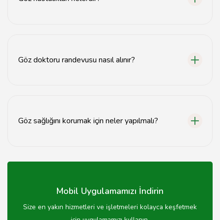
Göz hastalıkları arasında katarakt, glokom, makula
dejenerasyonu ve göz enfeksiyonları yer alır.
Göz doktoru randevusu nasıl alınır?
Göz doktoru randevusu almak için hastanenin veya
kliniğin telefonunu arayabilir veya online randevu
sistemini kullanabilirsiniz.
Göz sağlığını korumak için neler yapılmalı?
Göz sağlığını korumak için düzenli muayene, dengeli
beslenme, UV koruyucu gözlük kullanma ve ekran
süresini sınırlama önerilir.
Mobil Uygulamamızı İndirin
Size en yakın hizmetleri ve işletmeleri kolayca keşfetmek
için uygulamamızı kullanın.