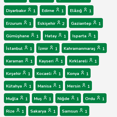
Diyarbakır
Edirne
Elâzığ
1
1
1
Erzurum
Eskişehir
Gaziantep
1
2
1
Gümüşhane
Hatay
Isparta
1
1
1
İstanbul
İzmir
Kahramanmaraş
1
1
1
Karaman
Kayseri
Kırklareli
1
1
1
Kırşehir
Kocaeli
Konya
1
1
1
Kütahya
Manisa
Mersin
1
1
1
Muğla
Muş
Niğde
Ordu
1
1
1
1
Rize
Sakarya
Samsun
1
1
1