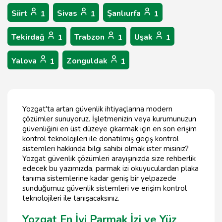
Siirt
Sivas
Şanlıurfa
1
1
1
Tekirdağ
Trabzon
Uşak
1
1
1
Yalova
Zonguldak
1
1
Yozgat'ta artan güvenlik ihtiyaçlarına modern
çözümler sunuyoruz. İşletmenizin veya kurumunuzun
güvenliğini en üst düzeye çıkarmak için en son erişim
kontrol teknolojileri ile donatılmış geçiş kontrol
sistemleri hakkında bilgi sahibi olmak ister misiniz?
Yozgat güvenlik çözümleri arayışınızda size rehberlik
edecek bu yazımızda, parmak izi okuyuculardan plaka
tanıma sistemlerine kadar geniş bir yelpazede
sunduğumuz güvenlik sistemleri ve erişim kontrol
teknolojileri ile tanışacaksınız.
Yozgat En İyi Parmak İzi ve Yüz