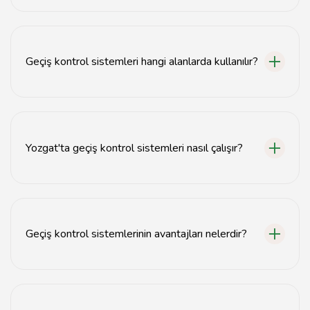
Geçiş kontrol sistemleri, belirli alanlara erişimi kontrol
etmek için kullanılan güvenlik teknolojileridir.
Geçiş kontrol sistemleri hangi alanlarda kullanılır?
Bu sistemler ofisler, fabrikalar, alışveriş merkezleri ve
diğer ticari alanlarda kullanılır.
Yozgat'ta geçiş kontrol sistemleri nasıl çalışır?
Kullanıcılar, kart, parmak izi veya şifre gibi kimlik
doğrulama yöntemleriyle sisteme erişim sağlar.
Geçiş kontrol sistemlerinin avantajları nelerdir?
Bu sistemler, güvenliği artırır, izleme sağlar ve yetkisiz
erişimi engeller.