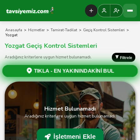
Tavsiyemiz Anasayfa
Anasayfa
>
Hizmetler
>
Tamirat-Tadilat
>
Geçiş Kontrol Sistemleri
>
Yozgat
Yozgat Geçiş Kontrol Sistemleri
Aradığınız kriterlere uygun hizmet bulunamadı.
Filtrele
TIKLA -
EN YAKININDAKİNİ BUL
Hizmet Bulunamadı
Aradığınız kriterlere uygun hizmet bulunamadı.
İşletmeni Ekle