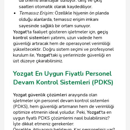
da önemli avantajlar sunuyor. Giriş ve çıkış
saatleri otomatik olarak kaydediliyor.
Temassız Erişim:
Özellikle hijyenin ön planda
olduğu alanlarda, temassız erişim imkanı
sayesinde sağlıklı bir ortam sunuyor.
Yozgat
'ta faaliyet gösteren işletmeler için,
geçiş
kontrol sistemleri
yatırımı, uzun vadede hem
güvenliği artıracak hem de operasyonel verimliliği
yükseltecektir. Doğru sistem seçimi ve profesyonel
kurulum ile,
Yozgat
'taki iş yerlerinizde güvenliği en
üst düzeye çıkarabilirsiniz.
Yozgat En Uygun Fiyatlı Personel
Devam Kontrol Sistemleri (PDKS)
Yozgat güvenlik çözümleri
arayışında olan
işletmeler için personel devam kontrol sistemleri
(PDKS), hem güvenliği artırmanın hem de verimliliği
optimize etmenin ideal yoludur. Peki,
Yozgat
'ta en
uygun fiyatlı PDKS çözümlerini nasıl bulabilirsiniz?
İşte dikkat etmeniz gerekenler:
Öncelikle, ihtiyacınızı belirleyin. Kaç personeliniz var?