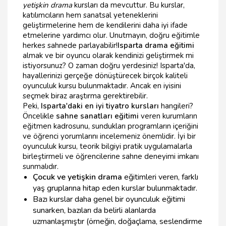
yetişkin drama
kursları da mevcuttur. Bu kurslar,
katılımcıların hem sanatsal yeteneklerini
geliştirmelerine hem de kendilerini daha iyi ifade
etmelerine yardımcı olur. Unutmayın, doğru eğitimle
herkes sahnede parlayabilir!
Isparta drama eğitimi
almak ve bir oyuncu olarak kendinizi geliştirmek mi
istiyorsunuz? O zaman doğru yerdesiniz! Isparta'da,
hayallerinizi gerçeğe dönüştürecek birçok kaliteli
oyunculuk kursu bulunmaktadır. Ancak en iyisini
seçmek biraz araştırma gerektirebilir.
Peki,
Isparta'daki en iyi tiyatro kursları
hangileri?
Öncelikle
sahne sanatları eğitimi
veren kurumların
eğitmen kadrosunu, sundukları programların içeriğini
ve öğrenci yorumlarını incelemeniz önemlidir. İyi bir
oyunculuk kursu, teorik bilgiyi pratik uygulamalarla
birleştirmeli ve öğrencilerine sahne deneyimi imkanı
sunmalıdır.
Çocuk ve yetişkin drama
eğitimleri veren, farklı
yaş gruplarına hitap eden kurslar bulunmaktadır.
Bazı kurslar daha genel bir oyunculuk eğitimi
sunarken, bazıları da belirli alanlarda
uzmanlaşmıştır (örneğin, doğaçlama, seslendirme