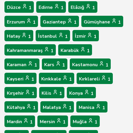
Düzce
Edirne
Elâzığ
1
1
1
Erzurum
Gaziantep
Gümüşhane
1
1
1
Hatay
İstanbul
İzmir
1
1
1
Kahramanmaraş
Karabük
1
1
Karaman
Kars
Kastamonu
1
1
1
Kayseri
Kırıkkale
Kırklareli
1
1
1
Kırşehir
Kilis
Konya
1
1
1
Kütahya
Malatya
Manisa
1
1
1
Mardin
Mersin
Muğla
1
1
1