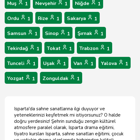
Muş
Nevşehir
Niğde
1
1
1
Ordu
Rize
Sakarya
1
1
1
Samsun
Sinop
Şırnak
1
1
1
Tekirdağ
Tokat
Trabzon
1
1
1
Tunceli
Uşak
Van
Yalova
1
1
1
1
Yozgat
Zonguldak
1
1
Isparta'da sahne sanatlarına ilgi duyuyor ve
yeteneklerinizi keşfetmek mi istiyorsunuz? O halde
doğru yerdesiniz! Şehrin sunduğu zengin kültürel
atmosfere paralel olarak, Isparta drama eğitimi,
tiyatro kursları Isparta, sahne sanatları eğitimi, çocuk