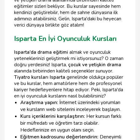
ve yetişkin drama alanlarında birbirinden kaliteli
eğitimler sizleri bekliyor. Bu kurslar sayesinde hem
kendinizi geliştirebilir, hem de sahne dünyasına ilk
adımınızı atabilirsiniz. Gelin, Isparta'daki bu heyecan
verici dünyaya birlikte göz atalım!
Isparta En İyi Oyunculuk Kursları
Isparta'da drama eğitimi
almak ve oyunculuk
yeteneklerinizi geliştirmek mi istiyorsunuz? O zaman
doğru yerdesiniz! Isparta,
çocuk ve yetişkin drama
alanında birbirinden kaliteli seçenekler sunuyor.
Tiyatro kursları Isparta
genelinde oldukça popüler
ve bu kurslar, hem amatörlere hem de profesyonel
kariyer hedefleyenlere hitap ediyor. Peki, Isparta'da
en iyi oyunculuk kurslarını nasıl bulabilirsiniz?
Araştırma yapın:
İnternet üzerindeki yorumları
ve kursların web sitelerini inceleyerek başlayın.
Kurs içeriklerini karşılaştırın:
Her kursun farklı
bir müfredatı ve öğretim tarzı olabilir.
Hedeflerinize en uygun olanı seçin.
Eğitmen kadrosunu değerlendirin:
Deneyimli