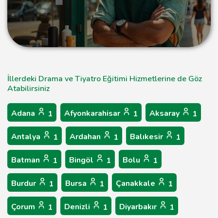
İllerdeki Drama ve Tiyatro Eğitimi Hizmetlerine de Göz
Atabilirsiniz
Adana
Afyonkarahisar
Aksaray
1
1
1
Antalya
Ardahan
Balıkesir
1
1
1
Batman
Bingöl
Bolu
1
1
1
Burdur
Bursa
Çanakkale
1
1
1
Çorum
Denizli
Diyarbakır
1
1
1