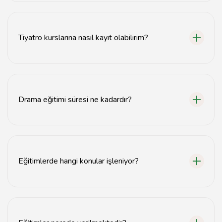
Isparta'da drama eğitimi, çocuklar ve yetişkinler için
uygundur.
Tiyatro kurslarına nasıl kayıt olabilirim?
Tiyatro kurslarına kayıt olmak için web sitemiz
üzerinden başvuru formunu doldurabilirsiniz.
Drama eğitimi süresi ne kadardır?
Drama eğitimi genellikle 8 hafta sürmektedir.
Eğitimlerde hangi konular işleniyor?
Eğitimlerde sahne teknikleri, karakter analizi ve
doğaçlama gibi konular işlenmektedir.