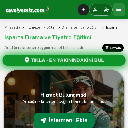
Tavsiyemiz Anasayfa
Anasayfa
>
Hizmetler
>
Eğitim
>
Drama ve Tiyatro Eğitimi
>
Isparta
Isparta Drama ve Tiyatro Eğitimi
Aradığınız kriterlere uygun hizmet bulunamadı.
Filtrele
TIKLA -
EN YAKININDAKİNİ BUL
Hizmet Bulunamadı
Aradığınız kriterlere uygun hizmet bulunamadı.
İşletmeni Ekle