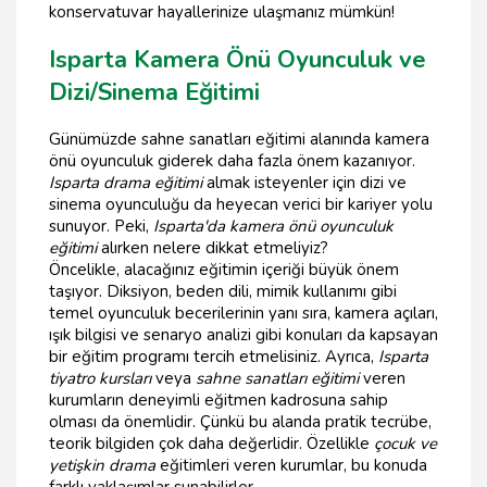
konservatuvar hayallerinize ulaşmanız mümkün!
Isparta Kamera Önü Oyunculuk ve
Dizi/Sinema Eğitimi
Günümüzde sahne sanatları eğitimi alanında kamera
önü oyunculuk giderek daha fazla önem kazanıyor.
Isparta drama eğitimi
almak isteyenler için dizi ve
sinema oyunculuğu da heyecan verici bir kariyer yolu
sunuyor. Peki,
Isparta'da kamera önü oyunculuk
eğitimi
alırken nelere dikkat etmeliyiz?
Öncelikle, alacağınız eğitimin içeriği büyük önem
taşıyor. Diksiyon, beden dili, mimik kullanımı gibi
temel oyunculuk becerilerinin yanı sıra, kamera açıları,
ışık bilgisi ve senaryo analizi gibi konuları da kapsayan
bir eğitim programı tercih etmelisiniz. Ayrıca,
Isparta
tiyatro kursları
veya
sahne sanatları eğitimi
veren
kurumların deneyimli eğitmen kadrosuna sahip
olması da önemlidir. Çünkü bu alanda pratik tecrübe,
teorik bilgiden çok daha değerlidir. Özellikle
çocuk ve
yetişkin drama
eğitimleri veren kurumlar, bu konuda
farklı yaklaşımlar sunabilirler.