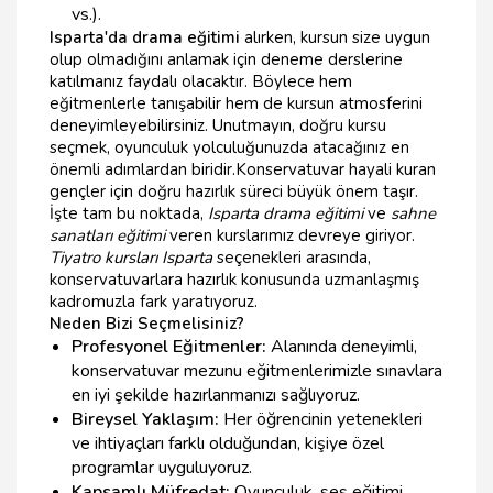
vs.).
Isparta'da drama eğitimi
alırken, kursun size uygun
olup olmadığını anlamak için deneme derslerine
katılmanız faydalı olacaktır. Böylece hem
eğitmenlerle tanışabilir hem de kursun atmosferini
deneyimleyebilirsiniz. Unutmayın, doğru kursu
seçmek, oyunculuk yolculuğunuzda atacağınız en
önemli adımlardan biridir.Konservatuvar hayali kuran
gençler için doğru hazırlık süreci büyük önem taşır.
İşte tam bu noktada,
Isparta drama eğitimi
ve
sahne
sanatları eğitimi
veren kurslarımız devreye giriyor.
Tiyatro kursları Isparta
seçenekleri arasında,
konservatuvarlara hazırlık konusunda uzmanlaşmış
kadromuzla fark yaratıyoruz.
Neden Bizi Seçmelisiniz?
Profesyonel Eğitmenler:
Alanında deneyimli,
konservatuvar mezunu eğitmenlerimizle sınavlara
en iyi şekilde hazırlanmanızı sağlıyoruz.
Bireysel Yaklaşım:
Her öğrencinin yetenekleri
ve ihtiyaçları farklı olduğundan, kişiye özel
programlar uyguluyoruz.
Kapsamlı Müfredat:
Oyunculuk, ses eğitimi,